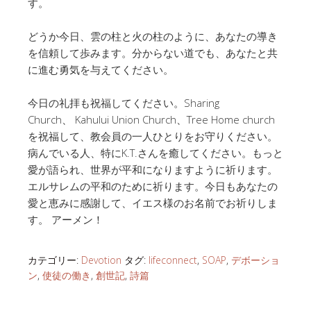
す。
どうか今日、雲の柱と火の柱のように、あなたの導き
を信頼して歩みます。分からない道でも、あなたと共
に進む勇気を与えてください。
今日の礼拝も祝福してください。Sharing
Church、 Kahului Union Church、Tree Home church
を祝福して、教会員の一人ひとりをお守りください。
病んでいる人、特にK.T.さんを癒してください。もっと
愛が語られ、世界が平和になりますように祈ります。
エルサレムの平和のために祈ります。今日もあなたの
愛と恵みに感謝して、イエス様のお名前でお祈りしま
す。 アーメン！
カテゴリー:
Devotion
タグ:
lifeconnect
,
SOAP
,
デボーショ
ン
,
使徒の働き
,
創世記
,
詩篇