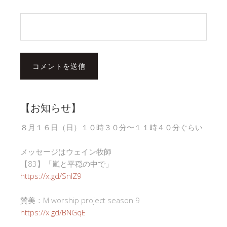
【お知らせ】
８月１６日（日）１０時３０分〜１１時４０分ぐらい
メッセージはウェイン牧師
【83】「嵐と平穏の中で」
https://x.gd/SnlZ9
賛美：M worship project season 9
https://x.gd/BNGqE