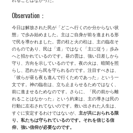
れることはなかった。
Observation：
今日は解放された民が「どこへ行くのか分からない状
態」で歩み始めました。主はご自身が前を進まれる形
で民を導かれました。雲の柱と火の柱は、主の臨在そ
のものであり、民は「道」ではなく「主に従う」歩み
へと招かれているのです。昼の雲は、強い日差しから
守り、方向を示しているのです。夜の火は、暗闇を照
らし、恐れから民を守られるのです。注目すべきは、
「彼らが昼も夜も進んで行くためであった」という一
文です。神の臨在は、立ち止まらせるためではなく、
前に進ませるためなのです。さらに、「民の前から離
れることはなかった」という約束は、主の導きは民の
行動に左右されてないのです。救い出された人生は、
すぐに安定するわけではないが、
主が共におられる限
り、私たちは守られているのです。それを信じる信
仰、強い信仰が必要なのです。