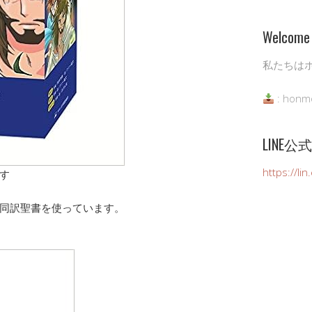
Welcome 
私たちは
: honm
LINE
https://li
す
同訳聖書を使っています。