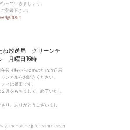
を行っていきましょう。
Eにご登録下さい。
n.ee/Ig0fD8n
たね放送局 グリーンチ
ル 月曜日16時
日午後４時からゆめのたね放送局
チャンネルをお聞きください。
リティは篠田です。
は２月をもちまして、終了いたし
ださり、ありがとうございまし
ww.yumenotane.jp/dreamreleaser