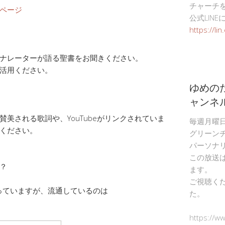
チャーチ
ページ
公式LIN
https://li
ナレーターが語る聖書をお聞きください。
活用ください。
ゆめの
ャンネ
美される歌詞や、YouTubeがリンクされていま
毎週月曜
ください。
グリーン
パーソナ
この放送
？
ます。
ご視聴く
使っていますが、流通しているのは
た。
https://w