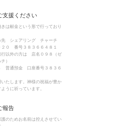
ご支援ください
働きは献金という形で行っており
み先 シェアリング チャーチ
９２０ 番号３８３６６４８１
銀行以外の方は 店名０９８（ゼ
ハチ）
８ 普通預金 口座番号３８３６
謝いたします。神様の祝福が豊か
すように祈っています。
ご報告
保護のためお名前は控えさせてい
す