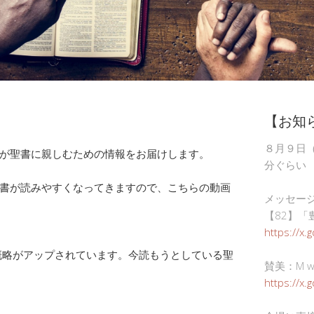
【お知
８月９日
が聖書に親しむための情報をお届けします。
分ぐらい
書が読みやすくなってきますので、こちらの動画
メッセー
【82】「
https://x.
概略がアップされています。今読もうとしている聖
賛美：M wor
https://x