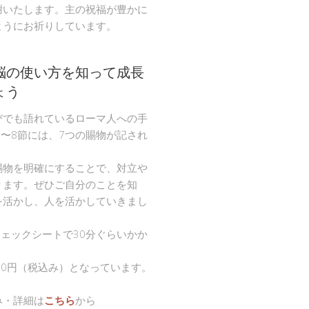
謝いたします。主の祝福が豊かに
ようにお祈りしています。
脳の使い方を知って成長
ょう
びでも語れているローマ人への手
節〜8節には、7つの賜物が記され
。
賜物を明確にすることで、対立や
ります。ぜひご自分のことを知
を活かし、人を活かしていきまし
チェックシートで30分ぐらいかか
00円（税込み）となっています。
み・詳細は
こちら
から