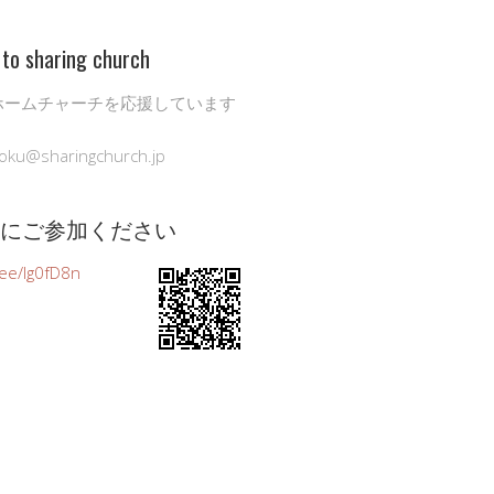
to sharing church
ホームチャーチを応援しています
oku@sharingchurch.jp
公式にご参加ください
n.ee/Ig0fD8n