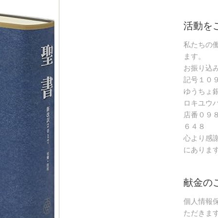
活動を
私たちの
ます。
お振り込
記号１０
ゆうちょ
ロキユウ
店番０９
６４８
心より感
にありま
献金の
個人情報
ただきま