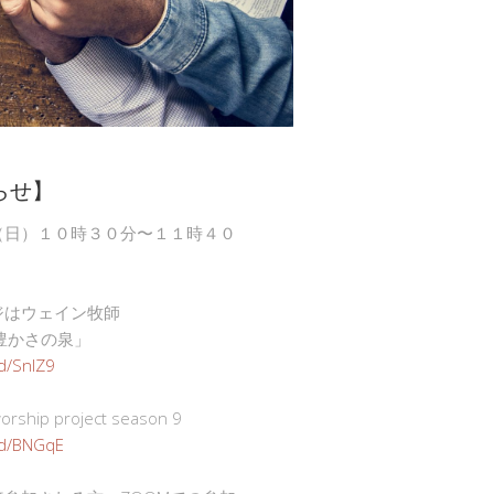
らせ】
（日）１０時３０分〜１１時４０
ジはウェイン牧師
豊かさの泉」
gd/SnlZ9
ship project season 9
.gd/BNGqE