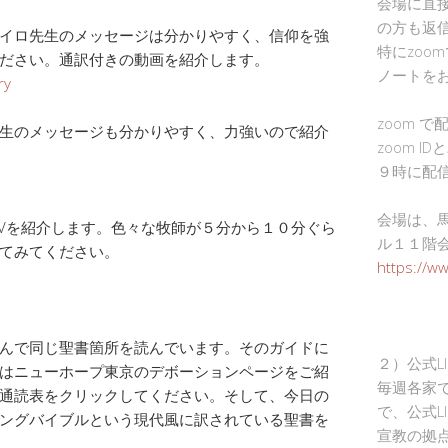
会場に直
の方も返
イロ先生のメッセージは分かりやすく、信仰を強
特にzoo
ださい。通訳付きの動画を紹介します。
ノートを
ry
zoom 
生のメッセージも分かりやすく、力強いので紹介
zoom I
９時に配
会場は、
ionTVを紹介します。色々な牧師が５分から１０分ぐら
ル１１階
てみてください。
https://w
んで同じ聖書箇所を読んでいます。そのガイドに
２）公式L
はニューホープ東京のデボーションページをご紹
毎週各家
通読表をクリックしてください。そして、今日の
で、公式L
ングバイブルという現代風に訳されている聖書を
宣教の拠