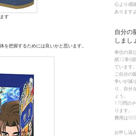
心より感
あります
ます
自分の
しまし
体を把握するためには良いかと思います。
奉仕の喜
紙12章6
ています
ご自分の
争いが減
り、自分
ょう。
175問の
ります。
費用は50
お申し込