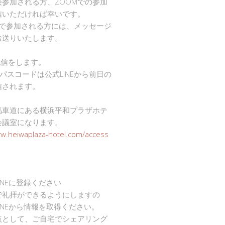
接参加される方、ZOOMでの参加
信いただければ幸いです。
mで参加される方には、メッセージ
お送りいたします。
で配信をします。
Dとパスコードは公式LINEから前日の
信されます。
馬車道にある横浜平和プラザホテ
会議室になります。
ww.heiwaplaza-hotel.com/access
INEに登録ください
で礼拝ができるようにしますの
INEから情報を取得ください。
点として、ご自宅でシェアリング