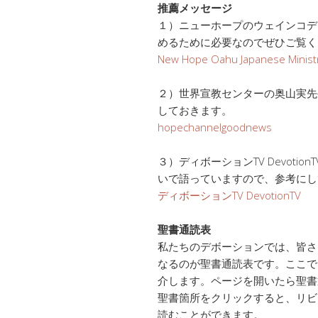
推薦メッセージ
１）ニューホープのウェインコデ
めるために必要なのでぜひご覧く
New Hope Oahu Japanese Minist
２）世界宣教センターの奥山実先
しておきます。
hopechannelgoodnews
３）ディボーションTV Devot
いで語っていますので、参考にし
ディボーションTV DevotionTV
聖書通読表
私たちのデボーションでは、皆さ
なるのが聖書通読表です。ここで
介します。ページを開いたら聖書
聖書箇所をクリックすると、リビ
読むことができます。