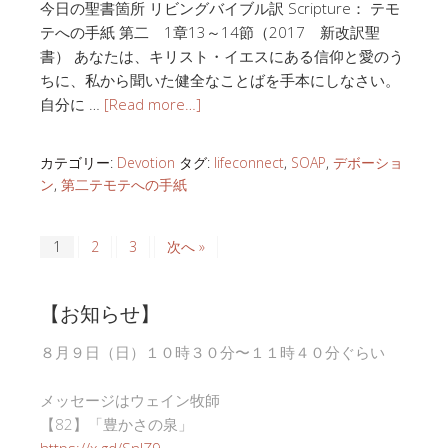
今日の聖書箇所 リビングバイブル訳 Scripture： テモ
テへの手紙 第二 1章13～14節（2017 新改訳聖
書） あなたは、キリスト・イエスにある信仰と愛のう
ちに、私から聞いた健全なことばを手本にしなさい。
自分に …
[Read more…]
カテゴリー:
Devotion
タグ:
lifeconnect
,
SOAP
,
デボーショ
ン
,
第二テモテへの手紙
1
2
3
次へ »
【お知らせ】
８月９日（日）１０時３０分〜１１時４０分ぐらい
メッセージはウェイン牧師
【82】「豊かさの泉」