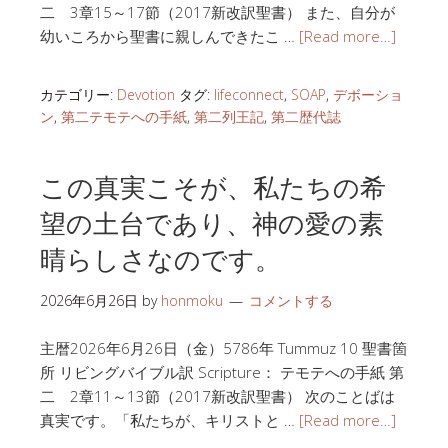
二 3章15～17節（2017新改訳聖書） また、自分が
幼いころから聖書に親しんできたこ …
[Read more…]
カテゴリー:
Devotion
タグ:
lifeconnect
,
SOAP
,
デボーショ
ン
,
第二テモテへの手紙
,
第二列王記
,
第二歴代誌
この真実こそが、私たちの希
望の土台であり、神の愛の素
晴らしさなのです。
2026年6月26日
by
honmoku
コメントする
主暦2026年6月26日（金）5786年 Tummuz 10 聖書箇
所 リビングバイブル訳 Scripture： テモテへの手紙 第
二 2章11～13節（2017新改訳聖書） 次のことばは
真実です。「私たちが、キリストと …
[Read more…]