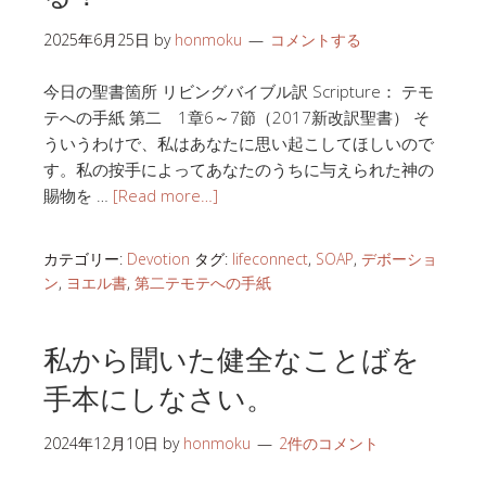
2025年6月25日
by
honmoku
コメントする
今日の聖書箇所 リビングバイブル訳 Scripture： テモ
テへの手紙 第二 1章6～7節（2017新改訳聖書） そ
ういうわけで、私はあなたに思い起こしてほしいので
す。私の按手によってあなたのうちに与えられた神の
賜物を …
[Read more…]
カテゴリー:
Devotion
タグ:
lifeconnect
,
SOAP
,
デボーショ
ン
,
ヨエル書
,
第二テモテへの手紙
私から聞いた健全なことばを
手本にしなさい。
2024年12月10日
by
honmoku
2件のコメント