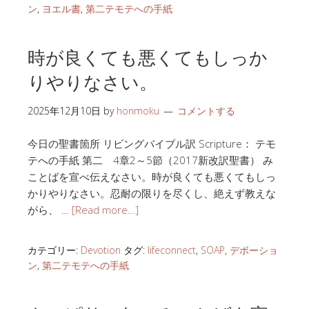
ン
,
ヨエル書
,
第二テモテへの手紙
時が良くても悪くてもしっか
りやりなさい。
2025年12月10日
by
honmoku
コメントする
今日の聖書箇所 リビングバイブル訳 Scripture： テモ
テへの手紙 第二 4章2～5節（2017新改訳聖書） み
ことばを宣べ伝えなさい。時が良くても悪くてもしっ
かりやりなさい。忍耐の限りを尽くし、絶えず教えな
がら、 …
[Read more…]
カテゴリー:
Devotion
タグ:
lifeconnect
,
SOAP
,
デボーショ
ン
,
第二テモテへの手紙