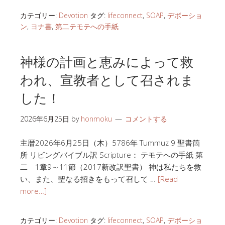
カテゴリー:
Devotion
タグ:
lifeconnect
,
SOAP
,
デボーショ
ン
,
ヨナ書
,
第二テモテへの手紙
神様の計画と恵みによって救
われ、宣教者として召されま
した！
2026年6月25日
by
honmoku
コメントする
主暦2026年6月25日（木）5786年 Tummuz 9 聖書箇
所 リビングバイブル訳 Scripture： テモテへの手紙 第
二 1章9～11節（2017新改訳聖書） 神は私たちを救
い、また、聖なる招きをもって召して …
[Read
more…]
カテゴリー:
Devotion
タグ:
lifeconnect
,
SOAP
,
デボーショ