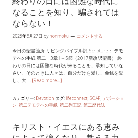
終わりの日には困難な時代に
なることを知り、騙されては
ならない！
2025年6月27日
by
honmoku
コメントする
今日の聖書箇所 リビングバイブル訳 Scripture： テモ
テへの手紙 第二 3章1～5節（2017新改訳聖書） 終
わりの日には困難な時代が来ることを、承知していな
さい。そのときに人々は、自分だけを愛し、金銭を愛
し、大 …
[Read more…]
カテゴリー:
Devotion
タグ:
lifeconnect
,
SOAP
,
デボーショ
ン
,
第二テモテへの手紙
,
第二列王記
,
第二歴代誌
キリスト・イエスにある恵み
によって強くなり、教える力