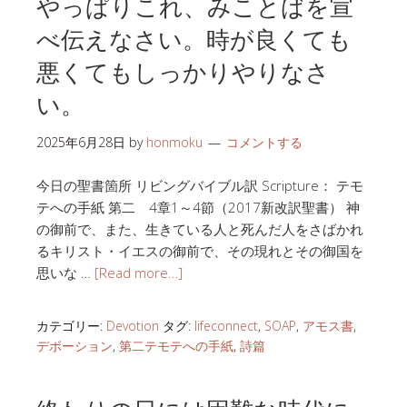
やっぱりこれ、みことばを宣
べ伝えなさい。時が良くても
悪くてもしっかりやりなさ
い。
2025年6月28日
by
honmoku
コメントする
今日の聖書箇所 リビングバイブル訳 Scripture： テモ
テへの手紙 第二 4章1～4節（2017新改訳聖書） 神
の御前で、また、生きている人と死んだ人をさばかれ
るキリスト・イエスの御前で、その現れとその御国を
思いな …
[Read more…]
カテゴリー:
Devotion
タグ:
lifeconnect
,
SOAP
,
アモス書
,
デボーション
,
第二テモテへの手紙
,
詩篇