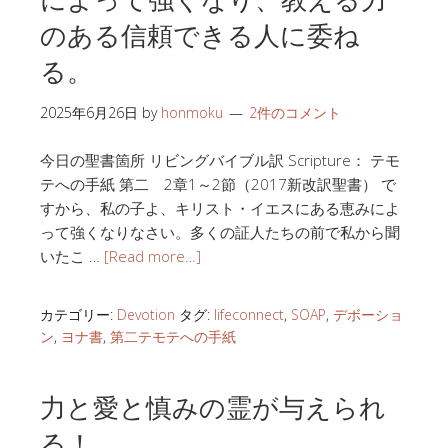
のある信頼できる人に委ね
る。
2025年6月26日
by
honmoku
2件のコメント
今日の聖書箇所 リビングバイブル訳 Scripture： テモ
テへの手紙 第二 2章1～2節（2017新改訳聖書） で
すから、私の子よ、キリスト・イエスにある恵みによ
って強くなりなさい。多くの証人たちの前で私から聞
いたこ …
[Read more…]
カテゴリー:
Devotion
タグ:
lifeconnect
,
SOAP
,
デボーショ
ン
,
ヨナ書
,
第二テモテへの手紙
力と愛と慎みの霊が与えられ
る！