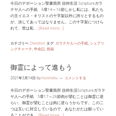
今日のデボーション聖書箇所 信仰生活 Scriptureガラ
テヤ人への手紙 6章14～16節しかし私には、私たち
の主イエス・キリストの十字架以外に誇りとするもの
が、決してあってはなりません。この十字架につけら
れて、世は私 …
[Read more…]
カテゴリー:
Devotion
タグ:
ガラテヤ人への手紙
,
シェアリ
ングチャーチ
,
申命記
,
祝福
御霊によって進もう
2021年3月14日
by
honmoku
コメントする
今日のデボーション聖書箇所 信仰生活Scriptureガラテ
ヤ人への手紙 5章17～26節肉が望むことは御霊に逆
らい、御霊が望むことは肉に逆らうからです。この二
つは互いに対立しているので、あなたがたは願ってい
ることができ …
[Read more…]