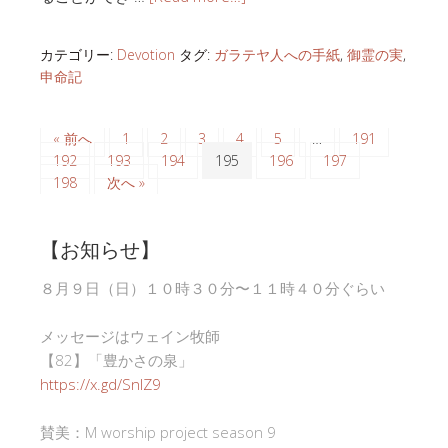
カテゴリー:
Devotion
タグ:
ガラテヤ人への手紙
,
御霊の実
,
申命記
« 前へ
1
2
3
4
5
…
191
192
193
194
195
196
197
198
次へ »
【お知らせ】
８月９日（日）１０時３０分〜１１時４０分ぐらい
メッセージはウェイン牧師
【82】「豊かさの泉」
https://x.gd/SnlZ9
賛美：M worship project season 9