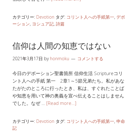
カテゴリー:
Devotion
タグ:
コリント人への手紙第一
,
デボ
ーション
,
ヨシュア記
,
詩篇
信仰は人間の知恵ではない
2021年3月17日
by
honmoku
コメントする
今日のデボーション聖書箇所 信仰生活 Scriptureコリ
ント人への手紙 第一 2章1～5節兄弟たち。私があな
たがたのところに行ったとき、私は、すぐれたことば
や知恵を用いて神の奥義を宣べ伝えることはしません
でした。なぜ …
[Read more…]
カテゴリー:
Devotion
タグ:
コリント人への手紙第一
,
申命
記