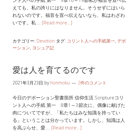
ント人への手紙 第一 9章16～19節私が福音を宣べ伝
えても、私の誇りにはなりません。そうせずにはいら
れないのです。福音を宣べ伝えないなら、私はわざわ
いです。私 …
[Read more…]
カテゴリー:
Devotion
タグ:
コリント人への手紙第一
,
デボ
ーション
,
ヨシュア記
愛は人を育てるのです
2021年3月23日
by
honmoku
2件のコメント
今日のデボーション聖書箇所 信仰生活 Scriptureコリ
ント人への手紙 第一 8章1～3節次に、偶像に献げた
肉についてですが、「私たちはみな知識を持ってい
る」ということは分かっています。しかし、知識は人
を高ぶらせ、愛 …
[Read more…]