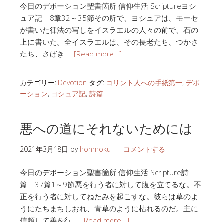
今日のデボーション聖書箇所 信仰生活 Scriptureヨシ
ュア記 8章32～35節その所で、ヨシュアは、モーセ
が書いた律法の写しをイスラエルの人々の前で、石の
上に書いた。全イスラエルは、その長老たち、つかさ
たち、さばき …
[Read more…]
カテゴリー:
Devotion
タグ:
コリント人への手紙第一
,
デボ
ーション
,
ヨシュア記
,
詩篇
悪への道にそれないためには
2021年3月18日
by
honmoku
コメントする
今日のデボーション聖書箇所 信仰生活 Scripture詩
篇 37篇1～9節悪を行う者に対して腹を立てるな。不
正を行う者に対してねたみを起こすな。彼らは草のよ
うにたちまちしおれ、青草のように枯れるのだ。主に
信頼して善を行 …
[Read more…]