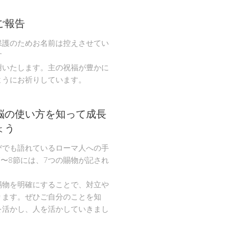
ご報告
保護のためお名前は控えさせてい
す
謝いたします。主の祝福が豊かに
ようにお祈りしています。
脳の使い方を知って成長
ょう
びでも語れているローマ人への手
節〜8節には、7つの賜物が記され
。
賜物を明確にすることで、対立や
ります。ぜひご自分のことを知
を活かし、人を活かしていきまし