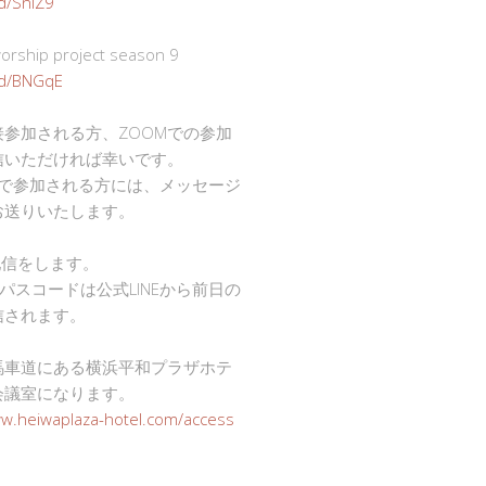
gd/SnlZ9
ship project season 9
.gd/BNGqE
接参加される方、ZOOMでの参加
信いただければ幸いです。
mで参加される方には、メッセージ
お送りいたします。
で配信をします。
Dとパスコードは公式LINEから前日の
信されます。
馬車道にある横浜平和プラザホテ
会議室になります。
ww.heiwaplaza-hotel.com/access