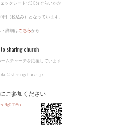
チェックシートで30分ぐらいかか
00円（税込み）となっています。
み・詳細は
こちら
から
to sharing church
ホームチャーチを応援しています
oku@sharingchurch.jp
公式にご参加ください
n.ee/Ig0fD8n