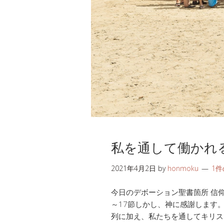
私を通して働かれ
2021年4月2日
by
honmoku
1
今日のデボーション聖書箇所 信仰生活
～17節しかし、神に感謝します
列に加え、私たちを通してキリス