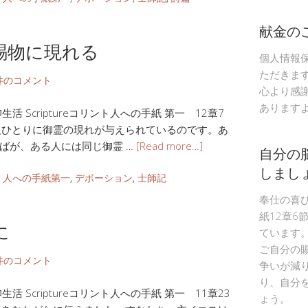
献金の
賜物に現れる
個人情報
ただきま
件のコメント
心より感
あります
 Scriptureコリント人への手紙 第一 12章7
人ひとりに御霊の現れが与えられているのです。あ
ばが、ある人には同じ御霊 …
[Read more…]
自分の
しまし
ト人への手紙第一
,
デボーション
,
士師記
奉仕の喜
紙12章6
に
ています
ご自分の
件のコメント
争いが減
り、自分
 Scriptureコリント人への手紙 第一 11章23
ょう。