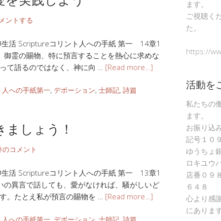
ます。
ご視聴く
メントする
た。
 Scriptureコリント人への手紙 第一 14章1
https://w
、御霊の賜物、特に預言することを熱心に求めな
って語るのではなく、神に向 …
[Read more…]
活動を
ト人への手紙第一
,
デボーション
,
士師記
,
詩篇
私たちの
ます。
きましょう！
お振り込
記号１０
件のコメント
ゆうちょ
ロキユウ
 Scriptureコリント人への手紙 第一 13章1
店番０９
いの異言で話しても、愛がなければ、騒がしいど
６４８
す。たとえ私が預言の賜物を …
[Read more…]
心より感
にありま
ト人への手紙第一
,
デボーション
,
士師記
,
詩篇