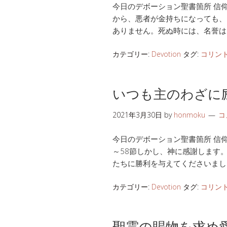
今日のデボーション聖書箇所 信仰生活
から、悪者が金持ちになっても、
ありません。死ぬ時には、名誉は
カテゴリー:
Devotion
タグ:
コリン
いつも主のわざに
2021年3月30日
by
honmoku
コ
今日のデボーション聖書箇所 信仰生活
～58節しかし、神に感謝します
たちに勝利を与えてくださいまし
カテゴリー:
Devotion
タグ:
コリン
聖霊の賜物を求め