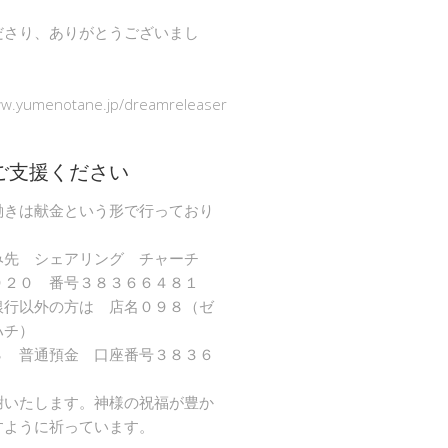
ださり、ありがとうございまし
ww.yumenotane.jp/dreamreleaser
ご支援ください
働きは献金という形で行っており
み先 シェアリング チャーチ
９２０ 番号３８３６６４８１
銀行以外の方は 店名０９８（ゼ
ハチ）
８ 普通預金 口座番号３８３６
謝いたします。神様の祝福が豊か
すように祈っています。