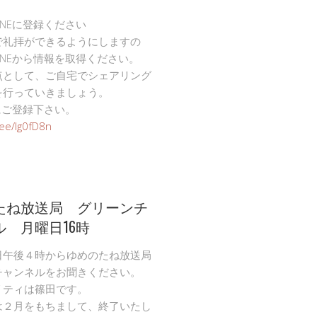
INEに登録ください
で礼拝ができるようにしますの
INEから情報を取得ください。
点として、ご自宅でシェアリング
を行っていきましょう。
Eにご登録下さい。
n.ee/Ig0fD8n
たね放送局 グリーンチ
ル 月曜日16時
日午後４時からゆめのたね放送局
チャンネルをお聞きください。
リティは篠田です。
は２月をもちまして、終了いたし