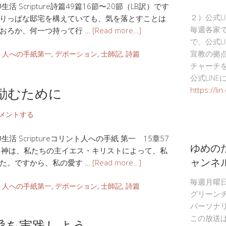
 Scripture詩篇49篇16節〜20節（LB訳）です
２）公式L
りっぱな邸宅を構えていても、気を落とすことは
毎週各家
おろか、何一つ持って行 …
[Read more…]
で、公式L
宣教の拠
ト人への手紙第一
,
デボーション
,
士師記
,
詩篇
チャーチ
公式LIN
励むために
https://li
メントする
 Scriptureコリント人への手紙 第一 15章57
ゆめの
。神は、私たちの主イエス・キリストによって、私
ャンネ
た。ですから、私の愛す …
[Read more…]
毎週月曜
ト人への手紙第一
,
デボーション
,
士師記
,
詩篇
グリーン
パーソナ
この放送
愛を実践しよう