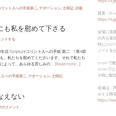
https://x.
コリント人への手紙第二
,
デボーション
,
士師記
,
詩篇
賛美：M wor
https://x
にも私を慰めて下さる
会場に直
の方も返
メントする
特にzoo
ノートを
 Scriptureコリント人への手紙 第二 1章4節
も、私たちを慰めてくださいます。それで私たち
zoom 
によって、あらゆる苦しみの …
[Read more…]
zoom I
９時に配
ト人への手紙第二
,
デボーション
,
士師記
会場は、
なえない
ル１１階
https://w
件のコメント