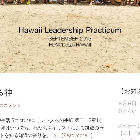
る神
【お知
８月９日
件のコメント
分ぐらい
 Scriptureコリント人への手紙 第二 2章14
メッセー
。神はいつでも、私たちをキリストによる凱旋の行
【82】「
トを知る知識の香りを、い …
[Read more…]