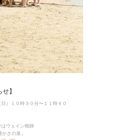
らせ】
（日）１０時３０分〜１１時４０
ジはウェイン牧師
豊かさの泉」