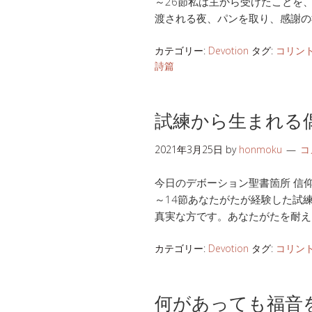
～26節私は主から受けたことを
渡される夜、パンを取り、感謝の
カテゴリー:
Devotion
タグ:
コリン
詩篇
試練から生まれる
2021年3月25日
by
honmoku
コ
今日のデボーション聖書箇所 信仰生活
～14節あなたがたが経験した試
真実な方です。あなたがたを耐え
カテゴリー:
Devotion
タグ:
コリン
何があっても福音