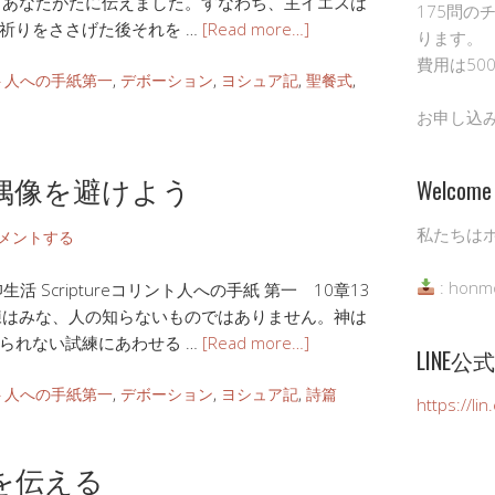
、あなたがたに伝えました。すなわち、主イエスは
175問の
祈りをささげた後それを …
[Read more…]
ります。
費用は50
ト人への手紙第一
,
デボーション
,
ヨシュア記
,
聖餐式
,
お申し込
偶像を避けよう
Welcome 
私たちは
メントする
: honm
 Scriptureコリント人への手紙 第一 10章13
練はみな、人の知らないものではありません。神は
られない試練にあわせる …
[Read more…]
LINE
ト人への手紙第一
,
デボーション
,
ヨシュア記
,
詩篇
https://li
を伝える