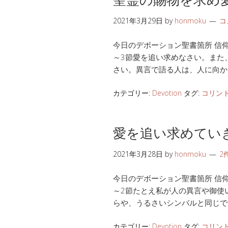
2021年3月29日
by
honmoku
コ
今日のデボーション聖書箇所 信仰生活
～3節愛を追い求めなさい。また
さい。異言で語る人は、人に向か
カテゴリー:
Devotion
タグ:
コリン
愛を追い求めてい
2021年3月28日
by
honmoku
2
今日のデボーション聖書箇所 信仰生活
～2節たとえ私が人の異言や御使
らや、うるさいシンバルと同じで
カテゴリー:
Devotion
タグ:
コリン