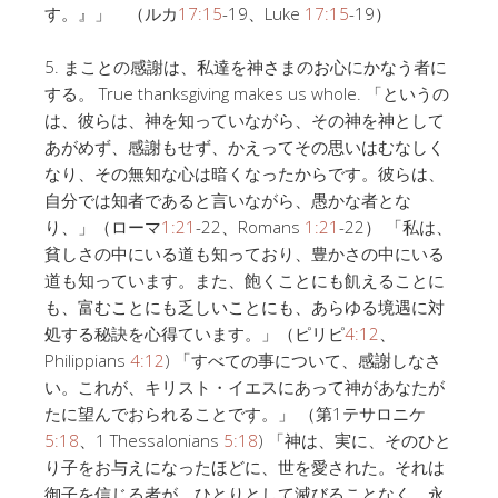
す。』」 （ルカ
17:15
-19、Luke
17:15
-19）
5. まことの感謝は、私達を神さまのお心にかなう者に
する。 True thanksgiving makes us whole. 「というの
は、彼らは、神を知っていながら、その神を神として
あがめず、感謝もせず、かえってその思いはむなしく
なり、その無知な心は暗くなったからです。彼らは、
自分では知者であると言いながら、愚かな者とな
り、」（ローマ
1:21
-22、Romans
1:21
-22） 「私は、
貧しさの中にいる道も知っており、豊かさの中にいる
道も知っています。また、飽くことにも飢えることに
も、富むことにも乏しいことにも、あらゆる境遇に対
処する秘訣を心得ています。」（ピリピ
4:12
、
Philippians
4:12
) 「すべての事について、感謝しなさ
い。これが、キリスト・イエスにあって神があなたが
たに望んでおられることです。」 （第1テサロニケ
5:18
、1 Thessalonians
5:18
) 「神は、実に、そのひと
り子をお与えになったほどに、世を愛された。それは
御子を信じる者が、ひとりとして滅びることなく、永