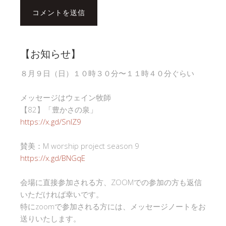
【お知らせ】
８月９日（日）１０時３０分〜１１時４０分ぐらい
メッセージはウェイン牧師
【82】「豊かさの泉」
https://x.gd/SnlZ9
賛美：M worship project season 9
https://x.gd/BNGqE
会場に直接参加される方、ZOOMでの参加の方も返信
いただければ幸いです。
特にzoomで参加される方には、メッセージノートをお
送りいたします。