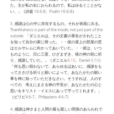
た。主が私の右におられるので、私はゆるぐことがな
い。」（詩篇 16:6-8、Psalm 16:6-8）
3. 感謝は心の中に存在するもの。それが表面に出る。
Thankfulness is part of the inside, not just part of the
outside. 「ダニエルは、その文書の署名がされたこと
を知って自分の家に帰った。・・彼の屋上の部屋の窓
はエルサレムに向かってあいていた。・・彼は、いつ
ものように、日に三度、ひざまずき、彼の神の前に祈
り、感謝していた。」（ダニエル
6:10
、Daniel
6:10
）
「何も思い煩わないで、あらゆるばあいに、感謝をも
ってささげる祈りと願いによって、あなたがたの願い
事を神に知っていただきなさい。そうすれば、人のす
べての 考えにまさる神の平安が、あなたがたの心と
思いをキリスト・イエスにあって守ってくれます。」
（ピリピ4:6-7、Philippians 4:6-7)
4. 感謝は神さまと人間の最も親しい関係のあらわれで