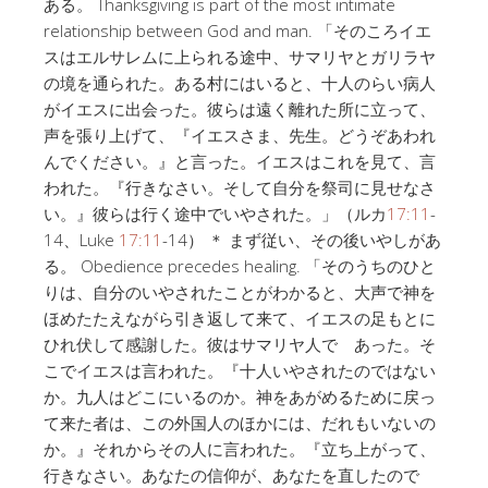
ある。 Thanksgiving is part of the most intimate
relationship between God and man. 「そのころイエ
スはエルサレムに上られる途中、サマリヤとガリラヤ
の境を通られた。ある村にはいると、十人のらい病人
がイエスに出会った。彼らは遠く離れた所に立って、
声を張り上げて、『イエスさま、先生。どうぞあわれ
んでください。』と言った。イエスはこれを見て、言
われた。『行きなさい。そして自分を祭司に見せなさ
い。』彼らは行く途中でいやされた。」（ルカ
17:11
-
14、Luke
17:11
-14） ＊ まず従い、その後いやしがあ
る。 Obedience precedes healing. 「そのうちのひと
りは、自分のいやされたことがわかると、大声で神を
ほめたたえながら引き返して来て、イエスの足もとに
ひれ伏して感謝した。彼はサマリヤ人で あった。そ
こでイエスは言われた。『十人いやされたのではない
か。九人はどこにいるのか。神をあがめるために戻っ
て来た者は、この外国人のほかには、だれもいないの
か。』それからその人に言われた。『立ち上がって、
行きなさい。あなたの信仰が、あなたを直したので