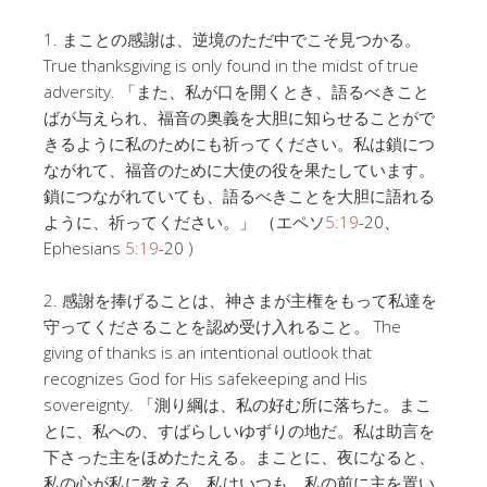
1. まことの感謝は、逆境のただ中でこそ見つかる。
True thanksgiving is only found in the midst of true
adversity. 「また、私が口を開くとき、語るべきこと
ばが与えられ、福音の奥義を大胆に知らせることがで
きるように私のためにも祈ってください。私は鎖につ
ながれて、福音のために大使の役を果たしています。
鎖につながれていても、語るべきことを大胆に語れる
ように、祈ってください。」 （エペソ
5:19
-20、
Ephesians
5:19
-20 )
2. 感謝を捧げることは、神さまが主権をもって私達を
守ってくださることを認め受け入れること。 The
giving of thanks is an intentional outlook that
recognizes God for His safekeeping and His
sovereignty. 「測り綱は、私の好む所に落ちた。まこ
とに、私への、すばらしいゆずりの地だ。私は助言を
下さった主をほめたたえる。まことに、夜になると、
私の心が私に教える。私はいつも、私の前に主を置い