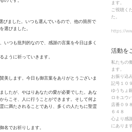
ます。
ご視聴く
た。
を選びました。いつも選んでいるので、他の箇所で
を選びました。
https://w
、いつも批判的なので、感謝の言葉を今日は多く
活動を
るように祈っていきます。
私たちの
ます。
お振り込
賛美します。今日も御言葉をありがとうございま
記号１０
ゆうちょ
ましたが、やはりあなたの愛が必要でした。あな
ロキユウ
からこそ、人に行うことができます。そして何よ
店番０９
霊に満たされることであり、多くの人たちに聖霊
６４８
心より感
にありま
御名でお祈りします。