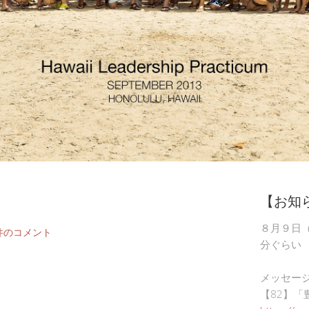
【お知
８月９日
件のコメント
分ぐらい
メッセー
【82】「