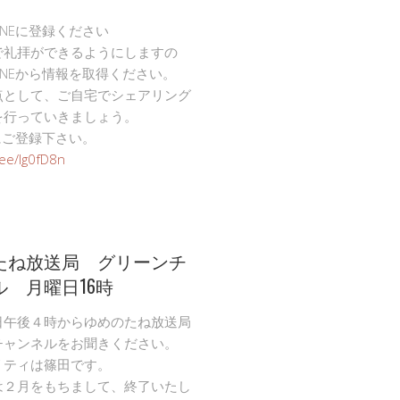
INEに登録ください
で礼拝ができるようにしますの
INEから情報を取得ください。
点として、ご自宅でシェアリング
を行っていきましょう。
Eにご登録下さい。
n.ee/Ig0fD8n
たね放送局 グリーンチ
ル 月曜日16時
日午後４時からゆめのたね放送局
チャンネルをお聞きください。
リティは篠田です。
は２月をもちまして、終了いたし