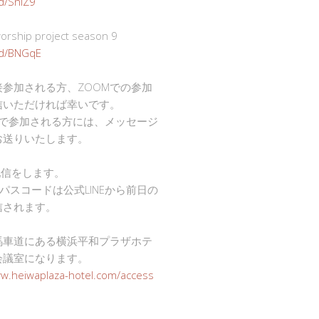
gd/SnlZ9
ship project season 9
.gd/BNGqE
接参加される方、ZOOMでの参加
信いただければ幸いです。
mで参加される方には、メッセージ
お送りいたします。
で配信をします。
Dとパスコードは公式LINEから前日の
信されます。
馬車道にある横浜平和プラザホテ
会議室になります。
ww.heiwaplaza-hotel.com/access