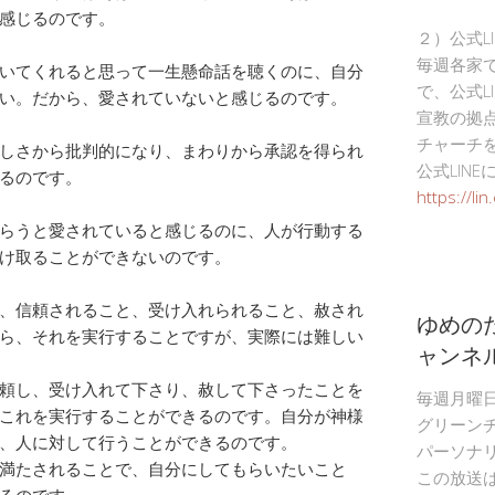
感じるのです。
２）公式L
毎週各家
いてくれると思って一生懸命話を聴くのに、自分
で、公式L
い。だから、愛されていないと感じるのです。
宣教の拠
チャーチ
しさから批判的になり、まわりから承認を得られ
公式LIN
るのです。
https://li
らうと愛されていると感じるのに、人が行動する
け取ることができないのです。
、信頼されること、受け入れられること、赦され
ゆめの
ら、それを実行することですが、実際には難しい
ャンネ
頼し、受け入れて下さり、赦して下さったことを
毎週月曜
これを実行することができるのです。自分が神様
グリーン
、人に対して行うことができるのです。
パーソナ
満たされることで、自分にしてもらいたいこと
この放送
るのです。