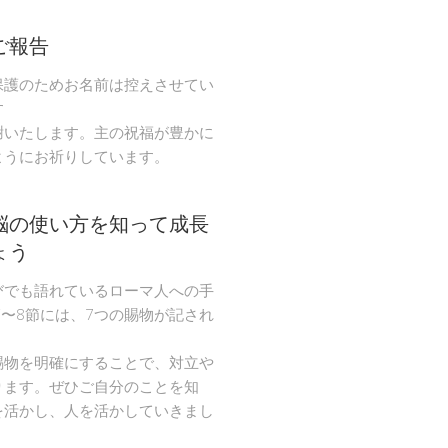
ご報告
保護のためお名前は控えさせてい
す
謝いたします。主の祝福が豊かに
ようにお祈りしています。
脳の使い方を知って成長
ょう
びでも語れているローマ人への手
節〜8節には、7つの賜物が記され
。
賜物を明確にすることで、対立や
ります。ぜひご自分のことを知
を活かし、人を活かしていきまし