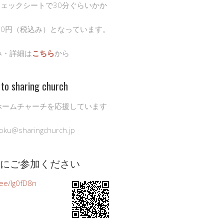
チェックシートで30分ぐらいかか
00円（税込み）となっています。
み・詳細は
こちら
から
to sharing church
ホームチャーチを応援しています
oku@sharingchurch.jp
公式にご参加ください
n.ee/Ig0fD8n