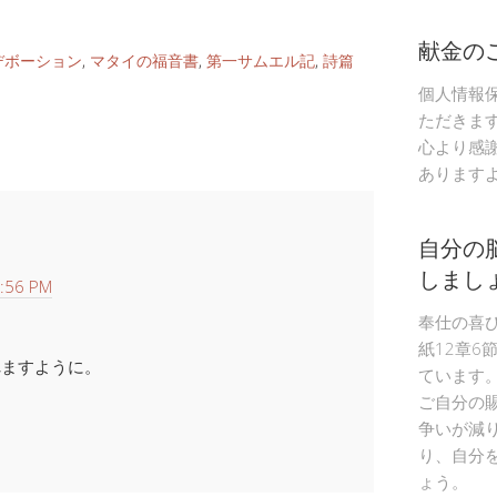
献金の
デボーション
,
マタイの福音書
,
第一サムエル記
,
詩篇
個人情報
ただきま
心より感
あります
自分の
しまし
:56 PM
奉仕の喜
紙12章6
れますように。
ています
ご自分の
争いが減
り、自分
ょう。