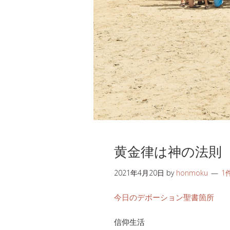
黄金律は神の法則
2021年4月20日
by
honmoku
1
今日のデボーション聖書箇所
信仰生活