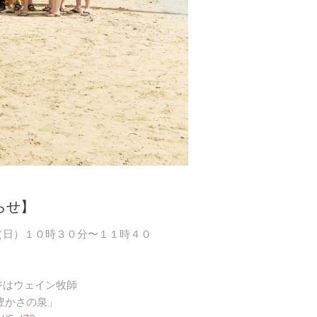
らせ】
（日）１０時３０分〜１１時４０
ジはウェイン牧師
豊かさの泉」