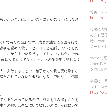
https://x.
賛美：M wor
https://x
らいたいことは、ほかの人にもそのようにしなさ
。
会場に直
の方も返
特にzoo
律として有名な箇所です。成功の法則にも語られて
ノートを
存在を認めて欲しいということを話していました
、ここからすごい発見をしてしまいました。それ
zoom 
 me になるだけでなく、人からの愛を受け取れなく
zoom I
９時に配
人に実行することで、相手からの愛を受け取れな
満たされていないと孤独になり、空回りし、信頼
会場は、
ル１１階
https://w
。
てくると思っているので、成果を生み出すことを
本当の願いはそばにいて欲しいのに、そばにいて