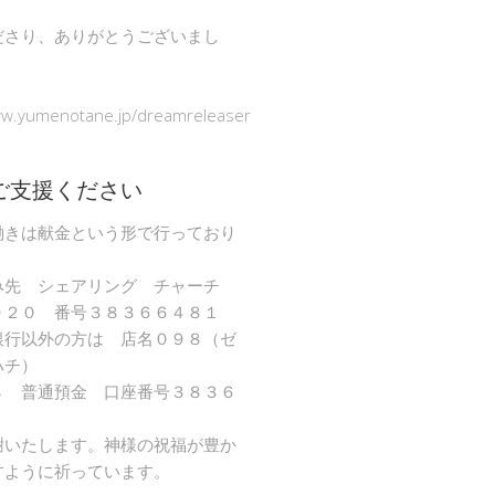
ださり、ありがとうございまし
ww.yumenotane.jp/dreamreleaser
ご支援ください
働きは献金という形で行っており
み先 シェアリング チャーチ
９２０ 番号３８３６６４８１
銀行以外の方は 店名０９８（ゼ
ハチ）
８ 普通預金 口座番号３８３６
謝いたします。神様の祝福が豊か
すように祈っています。