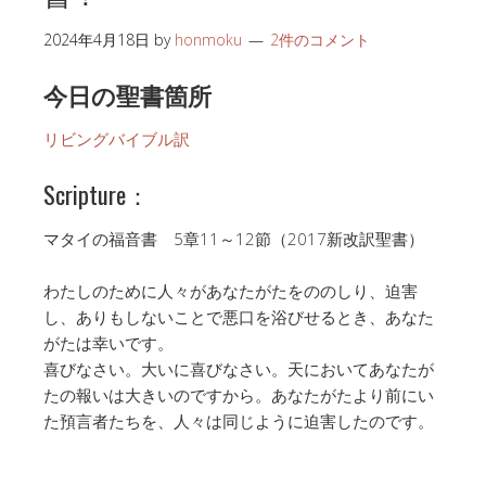
2024年4月18日
by
honmoku
2件のコメント
今日の聖書箇所
リビングバイブル訳
Scripture：
マタイの福音書 5章11～12節（2017新改訳聖書）
わたしのために人々があなたがたをののしり、迫害
し、ありもしないことで悪口を浴びせるとき、あなた
がたは幸いです。
喜びなさい。大いに喜びなさい。天においてあなたが
たの報いは大きいのですから。あなたがたより前にい
た預言者たちを、人々は同じように迫害したのです。