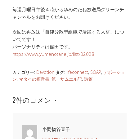
毎週月曜日午後４時からゆめのたね放送局グリーンチ
ャンネルをお聞きください。
次回は再放送「自律分散型組織で活躍する人材」につ
いてです！
パーソナリティは篠田です。
https://www.yumenotane.jp/list/02028
カテゴリー:
Devotion
タグ:
lifeconnect
,
SOAP
,
デボーショ
ン
,
マタイの福音書
,
第一サムエル記
,
詩篇
2件のコメント
小間物谷直子