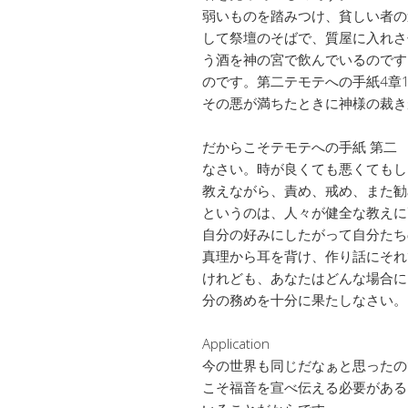
弱いものを踏みつけ、貧しい者の
して祭壇のそばで、質屋に入れさ
う酒を神の宮で飲んでいるのです
のです。第二テモテへの手紙4章
その悪が満ちたときに神様の裁き
だからこそテモテへの手紙 第二
なさい。時が良くても悪くてもし
教えながら、責め、戒め、また勧
というのは、人々が健全な教えに
自分の好みにしたがって自分たち
真理から耳を背け、作り話にそれ
けれども、あなたはどんな場合に
分の務めを十分に果たしなさい。
Application
今の世界も同じだなぁと思ったの
こそ福音を宣べ伝える必要がある