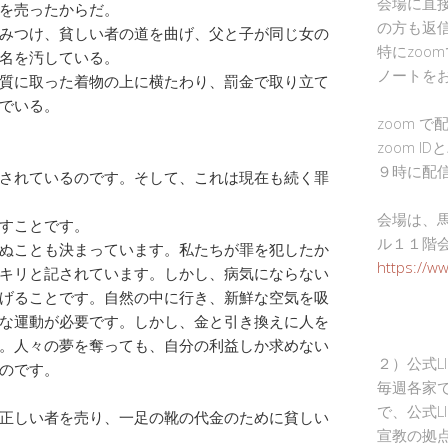
会場に直
を売ったからだ。
の方も返
みつけ、貧しい者の道を曲げ、父と子が同じ女の
特にzoo
名を汚している。
ノートを
質に取った着物の上に横たわり、罰金で取り立て
でいる。
zoom 
zoom I
９時に配
されているのです。そして、これは現在も続く罪
会場は、
すことです。
ル１１階
ぬことも決まっています。私たちが罪を犯したか
https://w
キリと記されています。しかし、病気にならない
げることです。自然の中に行き、新鮮な空気を吸
な運動が必要です。しかし、金と引き換えに人を
。人々の夢を奪っても、自分の利益しか求めない
２）公式L
のです。
毎週各家
で、公式L
正しい者を売り、一足の靴の代金のために貧しい
宣教の拠