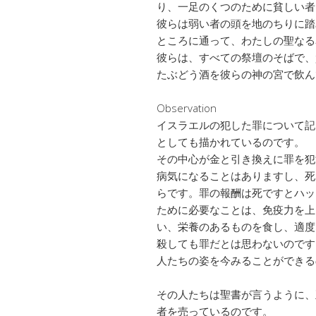
り、一足のくつのために貧しい者
彼らは弱い者の頭を地のちりに踏
ところに通って、わたしの聖なる
彼らは、すべての祭壇のそばで、
たぶどう酒を彼らの神の宮で飲ん
Observation
イスラエルの犯した罪について記
としても描かれているのです。
その中心が金と引き換えに罪を犯
病気になることはありますし、死
らです。罪の報酬は死ですとハッ
ために必要なことは、免疫力を上
い、栄養のあるものを食し、適度
殺しても罪だとは思わないのです
人たちの姿を今みることができる
その人たちは聖書が言うように、
者を売っているのです。