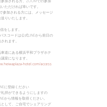
接参加される方、ZOOMでの参加
信いただければ幸いです。
mで参加される方には、メッセージ
お送りいたします。
で配信をします。
Dとパスコードは公式LINEから前日の
信されます。
馬車道にある横浜平和プラザホテ
会議室になります。
ww.heiwaplaza-hotel.com/access
INEに登録ください
で礼拝ができるようにしますの
INEから情報を取得ください。
点として、ご自宅でシェアリング