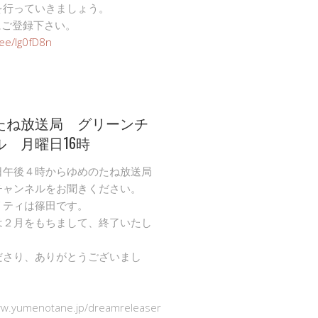
を行っていきましょう。
Eにご登録下さい。
n.ee/Ig0fD8n
たね放送局 グリーンチ
ル 月曜日16時
日午後４時からゆめのたね放送局
チャンネルをお聞きください。
リティは篠田です。
は２月をもちまして、終了いたし
ださり、ありがとうございまし
ww.yumenotane.jp/dreamreleaser