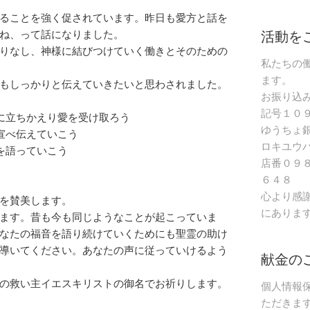
ることを強く促されています。昨日も愛方と話を
活動を
ね、って話になりました。
りなし、神様に結びつけていく働きとそのための
私たちの
ます。
会もしっかりと伝えていきたいと思わされました。
お振り込
記号１０
に立ちかえり愛を受け取ろう
ゆうちょ
宣べ伝えていこう
ロキユウ
を語っていこう
店番０９
６４８
心より感
を賛美します。
にありま
ます。昔も今も同じようなことが起こっていま
なたの福音を語り続けていくためにも聖霊の助け
導いてください。あなたの声に従っていけるよう
献金の
の救い主イエスキリストの御名でお祈りします。
個人情報
ただきま