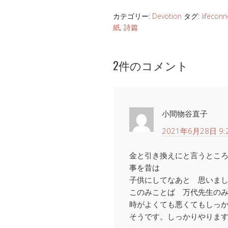
カテゴリー:
Devotion
タグ:
lifeconn
紙
,
詩篇
2件のコメント
小間物谷直子
2021年6月28日 9:
金と引き換えにと言うとこ
事を昔は
子供にしてなあと 思いま
このみことば 万代先生の
時がよくても悪くてもしっ
そうです。しっかりやりま