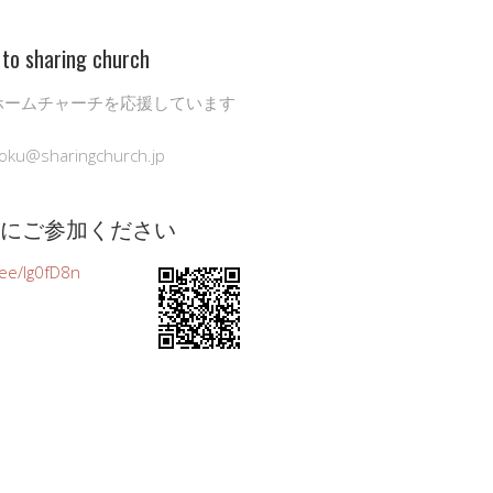
to sharing church
ホームチャーチを応援しています
oku@sharingchurch.jp
公式にご参加ください
n.ee/Ig0fD8n