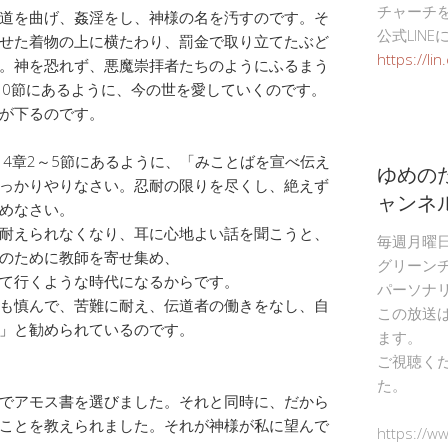
チャーチ
道を曲げ、姦淫をし、神様の名を汚すのです。そ
公式LIN
せた着物の上に横たわり、罰金で取り立てたぶど
https://li
。神を恐れず、悪魔崇拝者たちのようにふるまう
10節にあるように、今の世を愛していくのです。
が下るのです。
 4章2～5節にあるように、「みことばを宣べ伝え
ゆめの
っかりやりなさい。忍耐の限りを尽くし、絶えず
ャンネ
めなさい。
耐えられなくなり、耳に心地よい話を聞こうと、
毎週月曜
のために教師を寄せ集め、
グリーン
て行くような時代になるからです。
パーソナ
も慎んで、苦難に耐え、伝道者の働きをなし、自
この放送
」と勧められているのです。
ます。
ご視聴く
た。
でアモス書を選びました。それと同時に、だから
ことを教えられました。それが神様が私に望んで
https://w