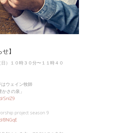
らせ】
（日）１０時３０分〜１１時４０
ジはウェイン牧師
豊かさの泉」
gd/SnlZ9
ship project season 9
.gd/BNGqE