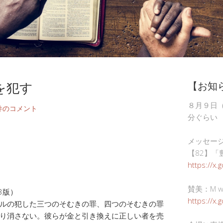
を犯す
【お知
８月９日
件のコメント
分ぐらい
メッセー
【82】「
https://x.
賛美：M wor
3版）
https://x
ルの犯した三つのそむきの罪、四つのそむきの罪
り消さない。彼らが金と引き換えに正しい者を売