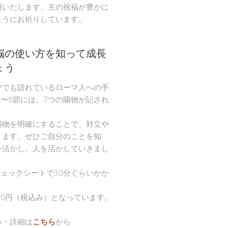
謝いたします。主の祝福が豊かに
ようにお祈りしています。
脳の使い方を知って成長
ょう
びでも語れているローマ人への手
節〜8節には、7つの賜物が記され
。
賜物を明確にすることで、対立や
ります。ぜひご自分のことを知
を活かし、人を活かしていきまし
チェックシートで30分ぐらいかか
00円（税込み）となっています。
み・詳細は
こちら
から