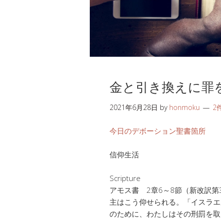
金と引き換えに罪
2021年6月28日
by
honmoku
2
今日のデボーション聖書箇所
信仰生活
Scripture
アモス書 2章6～8節（新改訳第
主はこう仰せられる。「イスラエ
のために、わたしはその刑罰を取