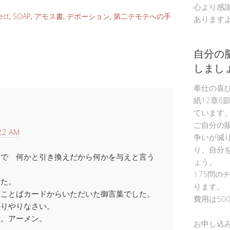
心より感
ect
,
SOAP
,
アモス書
,
デボーション
,
第二テモテへの手
あります
自分の
しまし
奉仕の喜
紙12章6
ています
ご自分の
22 AM
争いが減
り、自分
ろで 何かと引き換えだから何かを与えと言う
ょう。
175問の
した。
ります。
みことばカードからいただいた御言葉でした。
費用は50
かりやりなさい。
す。アーメン。
お申し込