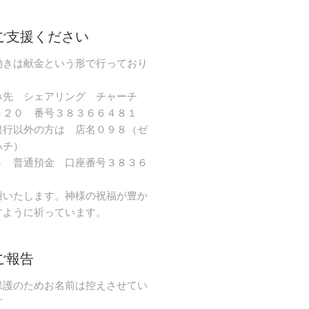
ご支援ください
働きは献金という形で行っており
み先 シェアリング チャーチ
９２０ 番号３８３６６４８１
銀行以外の方は 店名０９８（ゼ
ハチ）
８ 普通預金 口座番号３８３６
謝いたします。神様の祝福が豊か
すように祈っています。
ご報告
保護のためお名前は控えさせてい
す