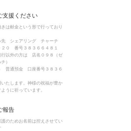
ご支援ください
働きは献金という形で行っており
み先 シェアリング チャーチ
９２０ 番号３８３６６４８１
銀行以外の方は 店名０９８（ゼ
ハチ）
８ 普通預金 口座番号３８３６
謝いたします。神様の祝福が豊か
すように祈っています。
ご報告
保護のためお名前は控えさせてい
す