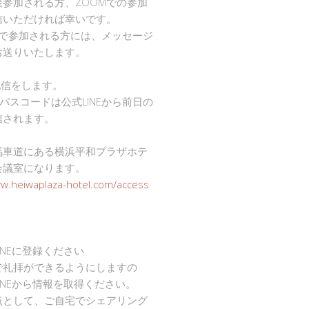
接参加される方、ZOOMでの参加
信いただければ幸いです。
mで参加される方には、メッセージ
お送りいたします。
で配信をします。
Dとパスコードは公式LINEから前日の
信されます。
馬車道にある横浜平和プラザホテ
会議室になります。
ww.heiwaplaza-hotel.com/access
INEに登録ください
で礼拝ができるようにしますの
INEから情報を取得ください。
点として、ご自宅でシェアリング