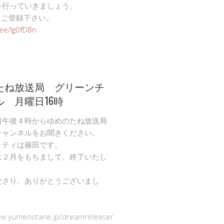
を行っていきましょう。
Eにご登録下さい。
n.ee/Ig0fD8n
たね放送局 グリーンチ
ル 月曜日16時
日午後４時からゆめのたね放送局
チャンネルをお聞きください。
リティは篠田です。
は２月をもちまして、終了いたし
ださり、ありがとうございまし
ww.yumenotane.jp/dreamreleaser