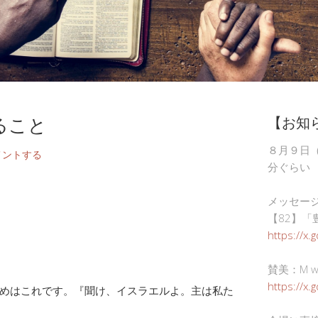
ること
【お知
８月９日
メントする
分ぐらい
メッセー
【82】「
https://x.
賛美：M wor
https://x
めはこれです。『聞け、イスラエルよ。主は私た