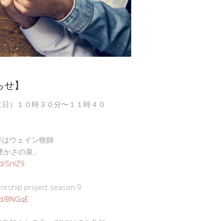
らせ】
（日）１０時３０分〜１１時４０
ジはウェイン牧師
豊かさの泉」
gd/SnlZ9
ship project season 9
.gd/BNGqE