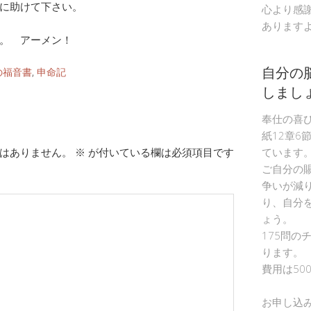
に助けて下さい。
心より感
あります
。 アーメン！
自分の
の福音書
,
申命記
しまし
奉仕の喜
紙12章6
はありません。
※
が付いている欄は必須項目です
ています
ご自分の
争いが減
り、自分
ょう。
175問の
ります。
費用は50
お申し込