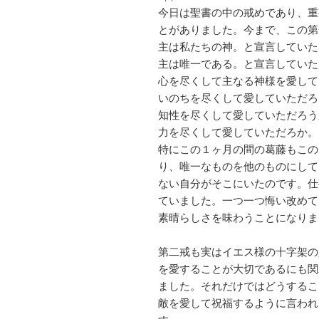
今日は聖書の中の戒めであり、重
とがありました。今まで、この第
主は私たちの神。と宣言していた
主は唯一である。と宣言していた
心を尽くして主なる神様を愛して
いのちを尽くして愛していただろ
知性を尽くして愛していただろう
力を尽くして愛していただろか。
特にこの１ヶ月の間の葛藤もこの
り、唯一なものを他のものにして
ない自分がそこにいたのです。仕
ていました。一つ一つ悔い改めて
素晴らしさを味わうことになりま
第二戒も実はイエス様の十字架の
を愛することが大切であるにも関
ました。それだけではどうするこ
敵を愛して祝福するように言われ