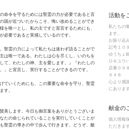
活動を
の命令を守るためには聖霊の力が必要であると言
の国が近づいたからこそ、悔い改めることができ
私たちの
様を唯一とし、私の主ですと宣言するためにも、
ます。
が必要であると実感しているのです。
お振り込
記号１０
。聖霊の力によって私たちは迷わず語ることがで
ゆうちょ
主は唯一である。わたしは心を尽くし、いのちを
ロキユウ
して、わたしの神、主を愛します。』『わたしの
店番０９
。」と宣言し、実行することができるのです。
６４８
心より感
げていくためにも、この重要な命令を守り、聖霊
にありま
ます。
献金の
賛美します。今日も御言葉をありがとうございま
なたの命じられていることを実行していくことが
個人情報
も聖霊の導きの中で歩んで行きます。どうぞ、敵
ただきま