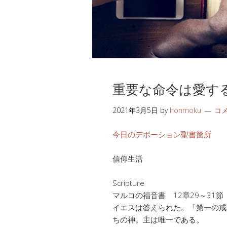
重要な命令は愛す
2021年3月5日
by
honmoku
コ
今日のデボーション聖書箇所
信仰生活
Scripture
マルコの福音書 12章29～31節
イエスは答えられた。「第一の戒
ちの神。主は唯一である。