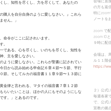
会場に直
くし、知性を尽くし、力を尽くして、あなたの
の方も返
特にzoo
の隣人を自分自身のように愛しなさい。』これら
ノートを
ません。」
zoom 
zoom I
、命令がここに記されいます。
９時に配
す。
一である。心を尽くし、いのちを尽くし、知性を
会場は、
神、主を愛しなさい。
ル１１階
のように愛しなさい。これらが聖書に記されてい
https://w
今日から読み始める申命記６章４節〜５節、平行
０節。そしてルカの福音書１１章９節〜１３節に
黄金律と言われる、マタイの福音書７章１２節
２）公式L
もらいたいことは、ほかの人にもそのようにしな
毎週各家
です。」とあるのです。
で、公式L
宣教の拠