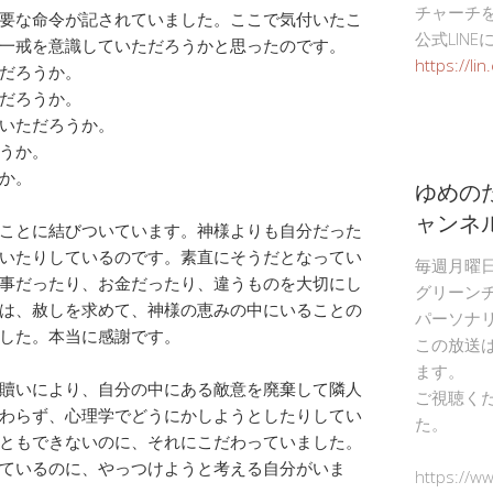
チャーチ
要な命令が記されていました。ここで気付いたこ
公式LIN
一戒を意識していただろうかと思ったのです。
https://li
だろうか。
だろうか。
いただろうか。
うか。
か。
ゆめの
ャンネ
ことに結びついています。神様よりも自分だった
いたりしているのです。素直にそうだとなってい
毎週月曜
事だったり、お金だったり、違うものを大切にし
グリーン
は、赦しを求めて、神様の恵みの中にいることの
パーソナ
した。本当に感謝です。
この放送
ます。
贖いにより、自分の中にある敵意を廃棄して隣人
ご視聴く
わらず、心理学でどうにかしようとしたりしてい
た。
ともできないのに、それにこだわっていました。
ているのに、やっつけようと考える自分がいま
https://w