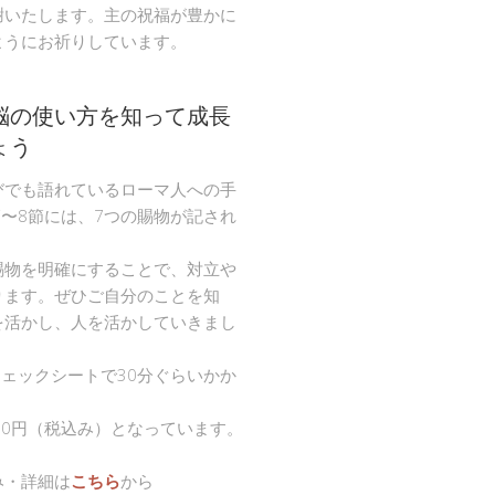
謝いたします。主の祝福が豊かに
ようにお祈りしています。
脳の使い方を知って成長
ょう
びでも語れているローマ人への手
節〜8節には、7つの賜物が記され
。
賜物を明確にすることで、対立や
ります。ぜひご自分のことを知
を活かし、人を活かしていきまし
チェックシートで30分ぐらいかか
00円（税込み）となっています。
み・詳細は
こちら
から