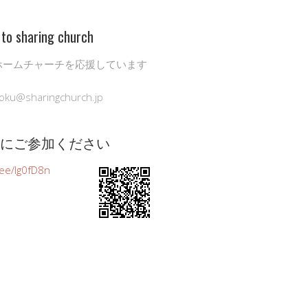
to sharing church
ホームチャーチを応援しています
oku@sharingchurch.jp
公式にご参加ください
n.ee/Ig0fD8n