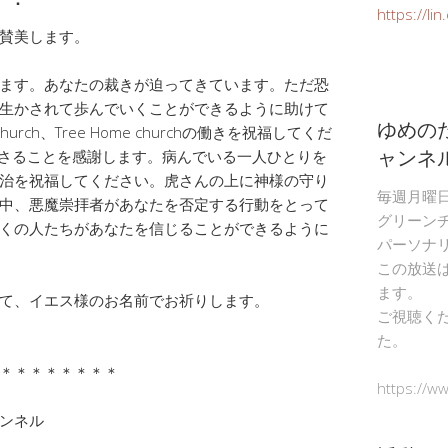
https://li
賛美します。
ます。あなたの裁きが迫ってきています。ただ恐
生かされて歩んでいくことができるように助けて
ゆめの
Church、Tree Home churchの働きを祝福してくだ
ャンネ
ださることを感謝します。病んでいる一人ひとりを
治を祝福してください。虎さんの上に神様の守り
毎週月曜
中、悪魔崇拝者があなたを否定する行動をとって
グリーン
くの人たちがあなたを信じることができるように
パーソナ
この放送
ます。
て、イエス様のお名前でお祈りします。
ご視聴く
た。
＊＊＊＊＊＊＊＊
https://w
ャンネル