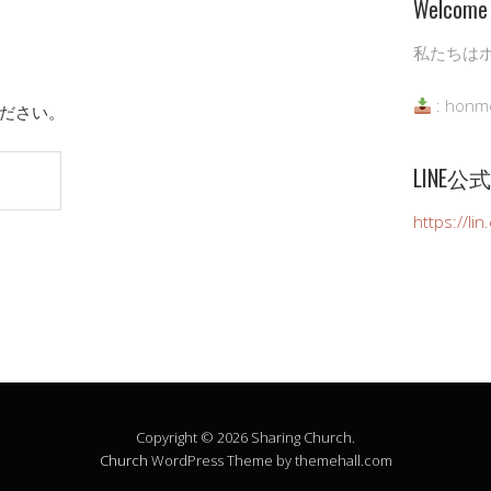
Welcome 
私たちは
: honm
ださい。
LINE
https://li
Copyright © 2026 Sharing Church.
Church
WordPress Theme by themehall.com