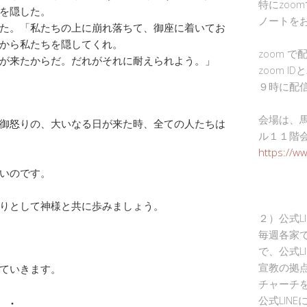
特にzoo
を隠した。
ノートを
た。「私たちの上に崩れ落ちて、御座に着いてお
から私たちを隠してくれ。
zoom 
が来たからだ。だれがそれに耐えられよう。」
zoom I
９時に配
会場は、
御怒りの、大いなる日が来た時、全ての人たちは
ル１１階
https://w
いのです。
りとして神様と共に歩みましょう。
２）公式L
毎週各家
で、公式L
宣教の拠
ていきます。
チャーチ
）：
公式LIN