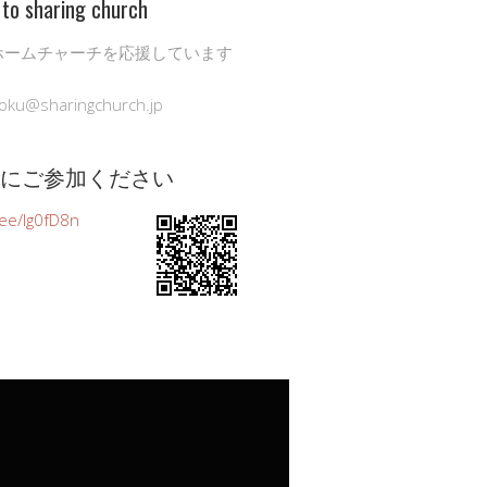
to sharing church
ホームチャーチを応援しています
oku@sharingchurch.jp
公式にご参加ください
n.ee/Ig0fD8n