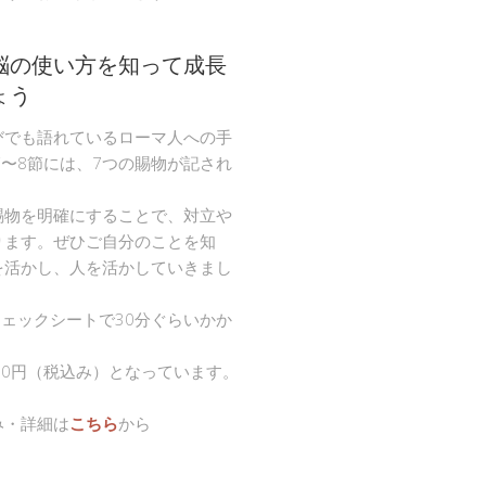
脳の使い方を知って成長
ょう
びでも語れているローマ人への手
節〜8節には、7つの賜物が記され
。
賜物を明確にすることで、対立や
ります。ぜひご自分のことを知
を活かし、人を活かしていきまし
チェックシートで30分ぐらいかか
00円（税込み）となっています。
み・詳細は
こちら
から