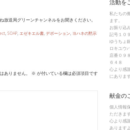
活動を
私たちの
ね放送局グリーンチャンネルをお聞きください。
ます。
お振り込
ect
,
SOAP
,
エゼキエル書
,
デボーション
,
ヨハネの黙示
記号１０
ゆうちょ
ロキユウ
店番０９
６４８
心より感
はありません。
※
が付いている欄は必須項目です
にありま
献金の
個人情報
ただきま
心より感
あります