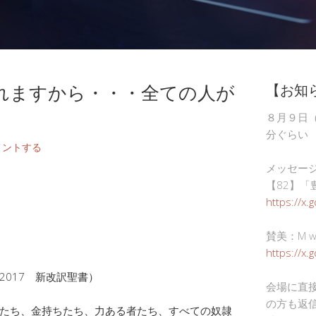
れますから・・・全ての人が
【お知
８月９日
分ぐらい
メントする
メッセー
【82】「
https://x.
賛美：M wor
https://x
2017 新改訳聖書）
会場に直
の方も返
たち、金持ちたち、力ある者たち、すべての奴隷