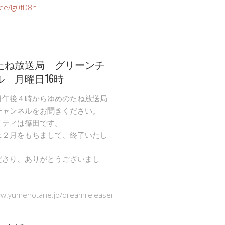
n.ee/Ig0fD8n
たね放送局 グリーンチ
ル 月曜日16時
日午後４時からゆめのたね放送局
チャンネルをお聞きください。
リティは篠田です。
は２月をもちまして、終了いたし
ださり、ありがとうございまし
ww.yumenotane.jp/dreamreleaser