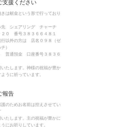
ご支援ください
働きは献金という形で行っており
み先 シェアリング チャーチ
９２０ 番号３８３６６４８１
銀行以外の方は 店名０９８（ゼ
ハチ）
８ 普通預金 口座番号３８３６
謝いたします。神様の祝福が豊か
すように祈っています。
ご報告
保護のためお名前は控えさせてい
す
謝いたします。主の祝福が豊かに
ようにお祈りしています。