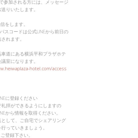
mで参加される方には、メッセージ
お送りいたします。
で配信をします。
Dとパスコードは公式LINEから前日の
信されます。
馬車道にある横浜平和プラザホテ
会議室になります。
ww.heiwaplaza-hotel.com/access
INEに登録ください
で礼拝ができるようにしますの
INEから情報を取得ください。
点として、ご自宅でシェアリング
を行っていきましょう。
Eにご登録下さい。