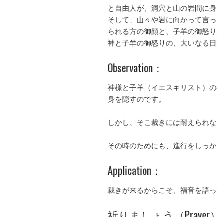
と自由人が、洞穴と山の岩間に身
そして、山々や岩に向かって言っ
られる方の御顔と、子羊の御怒り
神と子羊の御怒りの、大いなる日
Observation：
神様と子羊（イエスキリスト）の
身を隠すのです。
しかし、そこ裁きには耐えられな
その時のためにも、進行をしっか
Application：
裁きが来るからこそ、福音を語っ
祈りましょう（Prayer