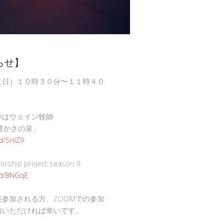
らせ】
（日）１０時３０分〜１１時４０
ジはウェイン牧師
豊かさの泉」
gd/SnlZ9
ship project season 9
.gd/BNGqE
接参加される方、ZOOMでの参加
信いただければ幸いです。