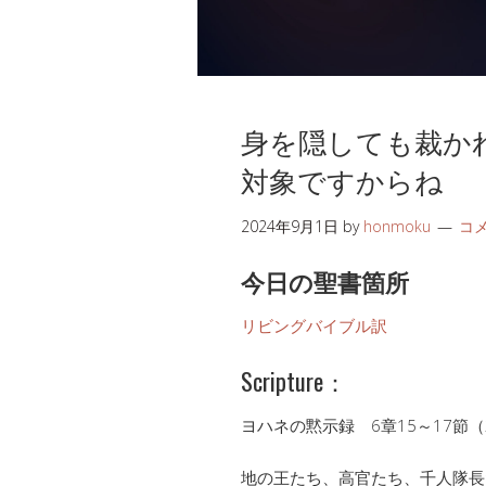
身を隠しても裁か
対象ですからね
2024年9月1日
by
honmoku
コ
今日の聖書箇所
リビングバイブル訳
Scripture：
ヨハネの黙示録 6章15～17節（
地の王たち、高官たち、千人隊長