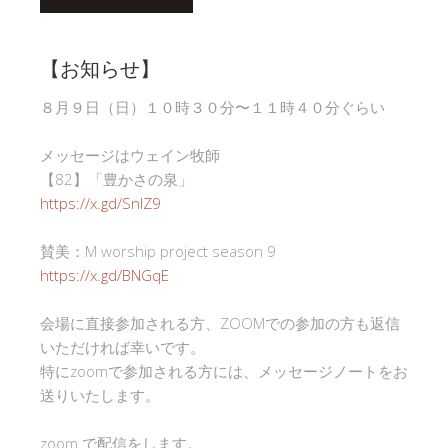
【お知らせ】
８月９日（日）１０時３０分〜１１時４０分ぐらい
メッセージはウェイン牧師
【82】「豊かさの泉」
https://x.gd/SnlZ9
賛美：M worship project season 9
https://x.gd/BNGqE
会場に直接参加される方、ZOOMでの参加の方も返信
いただければ幸いです。
特にzoomで参加される方には、メッセージノートをお
送りいたします。
zoom で配信をします。