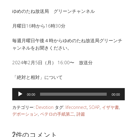
ゆめのたね放送局 グリーンチャンネル
月曜日16時から16時30分
毎週月曜日午後４時からゆめのたね放送局グリーンチ
ャンネルをお聞きください。
2024年2月5日（月） 16:00〜 放送分
「絶対と相対」について
音
00:00
00:00
声
プ
カテゴリー:
Devotion
タグ:
lifeconnect
,
SOAP
,
イザヤ書
,
レ
デボーション
,
ペテロの手紙第二
,
詩篇
ー
ヤ
2件のコメント
ー