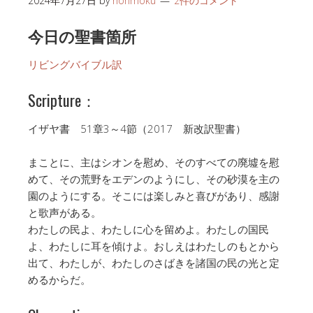
2024年7月27日
by
honmoku
2件のコメント
今日の聖書箇所
リビングバイブル訳
Scripture：
イザヤ書 51章3～4節（2017 新改訳聖書）
まことに、主はシオンを慰め、そのすべての廃墟を慰
めて、その荒野をエデンのようにし、その砂漠を主の
園のようにする。そこには楽しみと喜びがあり、感謝
と歌声がある。
わたしの民よ、わたしに心を留めよ。わたしの国民
よ、わたしに耳を傾けよ。おしえはわたしのもとから
出て、わたしが、わたしのさばきを諸国の民の光と定
めるからだ。