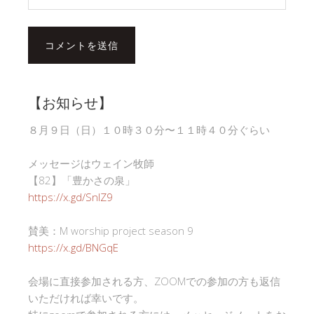
【お知らせ】
８月９日（日）１０時３０分〜１１時４０分ぐらい
メッセージはウェイン牧師
【82】「豊かさの泉」
https://x.gd/SnlZ9
賛美：M worship project season 9
https://x.gd/BNGqE
会場に直接参加される方、ZOOMでの参加の方も返信
いただければ幸いです。