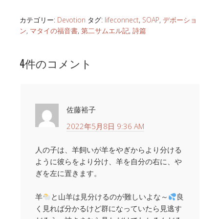
カテゴリー:
Devotion
タグ:
lifeconnect
,
SOAP
,
デボーショ
ン
,
マタイの福音書
,
第二サムエル記
,
詩篇
4件のコメント
佐藤裕子
2022年5月8日 9:36 AM
人の子は、羊飼いが羊をやぎからより分ける
ように彼らをより分け、羊を自分の右に、や
ぎを左に置きます。
羊
と山羊は見分けるのが難しいよな～
良
く見れば分かるけど群になっていたら見逃す