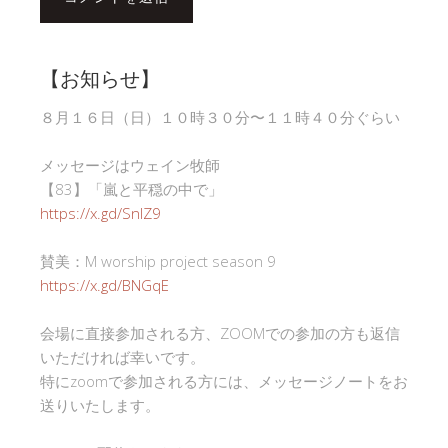
【お知らせ】
８月１６日（日）１０時３０分〜１１時４０分ぐらい
メッセージはウェイン牧師
【83】「嵐と平穏の中で」
https://x.gd/SnlZ9
賛美：M worship project season 9
https://x.gd/BNGqE
会場に直接参加される方、ZOOMでの参加の方も返信
いただければ幸いです。
特にzoomで参加される方には、メッセージノートをお
送りいたします。