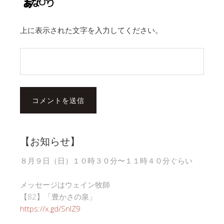
上に表示された文字を入力してください。
【お知らせ】
８月９日（日）１０時３０分〜１１時４０分ぐらい
メッセージはウェイン牧師
【82】「豊かさの泉」
https://x.gd/SnlZ9