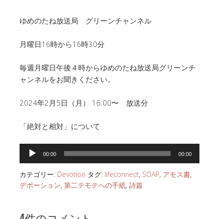
ゆめのたね放送局 グリーンチャンネル
月曜日16時から16時30分
毎週月曜日午後４時からゆめのたね放送局グリーンチ
ャンネルをお聞きください。
2024年2月5日（月） 16:00〜 放送分
「絶対と相対」について
音
00:00
00:00
声
プ
カテゴリー:
Devotion
タグ:
lifeconnect
,
SOAP
,
アモス書
,
レ
デボーション
,
第二テモテへの手紙
,
詩篇
ー
ヤ
4件のコメント