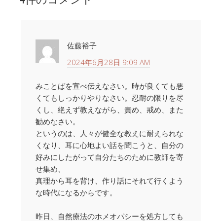
ー
佐藤裕子
2024年6月28日 9:09 AM
みことばを宣べ伝えなさい。時が良くても悪
くてもしっかりやりなさい。忍耐の限りを尽
くし、絶えず教えながら、責め、戒め、また
勧めなさい。
というのは、人々が健全な教えに耐えられな
くなり、耳に心地よい話を聞こうと、自分の
好みにしたがって自分たちのために教師を寄
せ集め、
真理から耳を背け、作り話にそれて行くよう
な時代になるからです。
昨日、自然療法のホメオパシーを処方しても