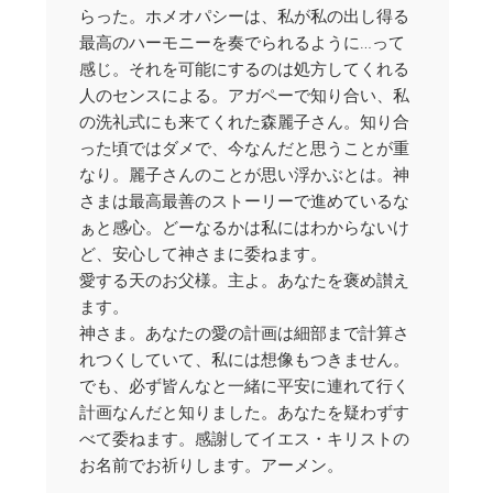
らった。ホメオパシーは、私が私の出し得る
最高のハーモニーを奏でられるように…って
感じ。それを可能にするのは処方してくれる
人のセンスによる。アガペーで知り合い、私
の洗礼式にも来てくれた森麗子さん。知り合
った頃ではダメで、今なんだと思うことが重
なり。麗子さんのことが思い浮かぶとは。神
さまは最高最善のストーリーで進めているな
ぁと感心。どーなるかは私にはわからないけ
ど、安心して神さまに委ねます。
愛する天のお父様。主よ。あなたを褒め讃え
ます。
神さま。あなたの愛の計画は細部まで計算さ
れつくしていて、私には想像もつきません。
でも、必ず皆んなと一緒に平安に連れて行く
計画なんだと知りました。あなたを疑わずす
べて委ねます。感謝してイエス・キリストの
お名前でお祈りします。アーメン。