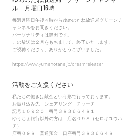
ル 月曜日16時
毎週月曜日午後４時からゆめのたね放送局グリーンチ
ャンネルをお聞きください。
パーソナリティは篠田です。
この放送は２月をもちまして、終了いたします。
ご視聴くださり、ありがとうございました。
https://www.yumenotane.jp/dreamreleaser
活動をご支援ください
私たちの働きは献金という形で行っております。
お振り込み先 シェアリング チャーチ
記号１０９２０ 番号３８３６６４８１
ゆうちょ銀行以外の方は 店名０９８（ゼロキユウハ
チ）
店番０９８ 普通預金 口座番号３８３６６４８