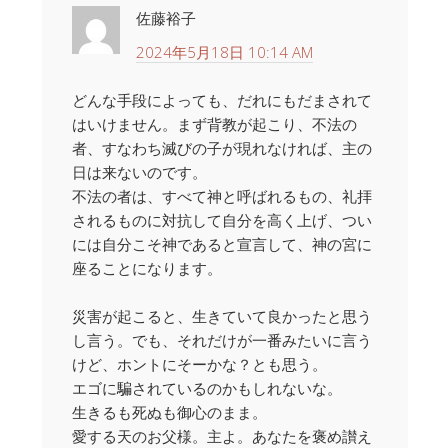
佐藤裕子
2024年5月18日 10:14 AM
どんな手段によっても、だれにもだまされて
はいけません。まず背教が起こり、不法の
者、すなわち滅びの子が現れなければ、主の
日は来ないのです。
不法の者は、すべて神と呼ばれるもの、礼拝
されるものに対抗して自分を高く上げ、つい
には自分こそ神であると宣言して、神の宮に
座ることになります。
災害が起こると、生きていて良かったと思う
し言う。でも、それだけが一番みたいに言う
けど、ホントにそーかな？とも思う。
エゴに騙されているのかもしれないな。
生きるも死ぬも御心のまま。
愛する天のお父様。主よ。あなたを褒め讃え