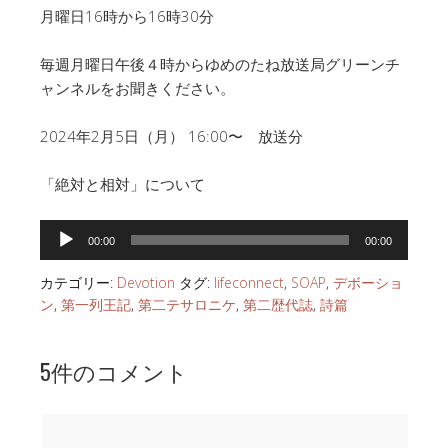
月曜日16時から16時30分
毎週月曜日午後４時からゆめのたね放送局グリーンチ
ャンネルをお聞きください。
2024年2月5日（月） 16:00〜 放送分
「絶対と相対」について
音
00:00
00:00
声
プ
カテゴリー:
Devotion
タグ:
lifeconnect
,
SOAP
,
デボーショ
レ
ン
,
第一列王記
,
第二テサロニケ
,
第二歴代誌
,
詩篇
ー
ヤ
5件のコメント
ー