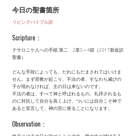
今日の聖書箇所
リビングバイブル訳
Scripture：
テサロニケ人への手紙 第二 2章3～4節（2017新改訳
聖書）
どんな手段によっても、だれにもだまされてはいけま
せん。まず背教が起こり、不法の者、すなわち滅びの
子が現れなければ、主の日は来ないのです。
不法の者は、すべて神と呼ばれるもの、礼拝されるも
のに対抗して自分を高く上げ、ついには自分こそ神で
あると宣言して、神の宮に座ることになります。
Observation：
終末とは主の日が近づくことです。世の中が滅び去る