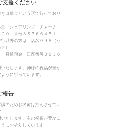
ご支援ください
働きは献金という形で行っており
み先 シェアリング チャーチ
９２０ 番号３８３６６４８１
銀行以外の方は 店名０９８（ゼ
ハチ）
８ 普通預金 口座番号３８３６
謝いたします。神様の祝福が豊か
すように祈っています。
ご報告
保護のためお名前は控えさせてい
す
謝いたします。主の祝福が豊かに
ようにお祈りしています。