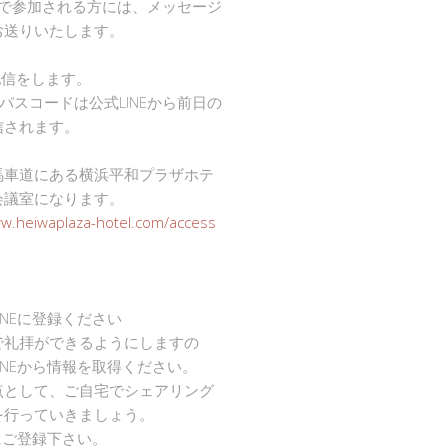
mで参加される方には、メッセージ
お送りいたします。
で配信をします。
Dとパスコードは公式LINEから前日の
信されます。
馬車道にある横浜平和プラザホテ
会議室になります。
ww.heiwaplaza-hotel.com/access
INEに登録ください
で礼拝ができるようにしますの
INEから情報を取得ください。
点として、ご自宅でシェアリング
を行っていきましょう。
Eにご登録下さい。