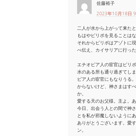
佐藤裕子
2023年10月18日 9
二人が水から上がって来た
もはやピリポを見ることは
それからピリポはアゾトに
べ伝え、カイサリアに行っ
エチオピア人の宦官はピリ
水のある所も通り過ぎてし
ピア人の宦官にもなりうる
からないけど、神さまはす
か。
愛する天のお父様。主よ。
今日、出会う人との間で神
とを私が邪魔しないように
ありがとうございます。愛
ン。