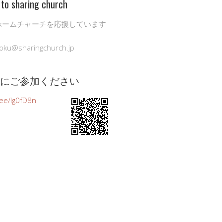
to sharing church
ホームチャーチを応援しています
oku@sharingchurch.jp
公式にご参加ください
n.ee/Ig0fD8n