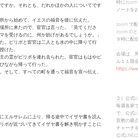
特にzoo
ですか。それとも、だれかほかの人についてです
ノートを
所から始めて、イエスの福音を彼に伝えた。
zoom 
場所に来たので、宦官は言った。「見てくださ
zoom I
マを受けるのに、何か妨げがあるでしょうか。」
９時に配
た。ピリポと宦官は二人とも水の中に降りて行
授けた。
会場は、
主の霊がピリポを連れ去られた。宦官はもはやピ
ル１１階
びながら帰って行った。
https://w
。そして、すべての町を通って福音を宣べ伝え、
２）公式L
毎週各家
で、公式L
にエルサレムに上り、帰る途中でイザヤ書を読ん
宣教の拠
リポが近づいてきてイザヤ書を解き明かすことに
チャーチ
公式LIN