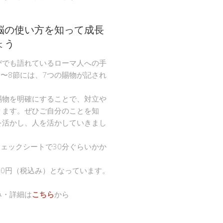
脳の使い方を知って成長
ょう
びでも語れているローマ人への手
節〜8節には、7つの賜物が記され
。
賜物を明確にすることで、対立や
ります。ぜひご自分のことを知
を活かし、人を活かしていきまし
チェックシートで30分ぐらいかか
00円（税込み）となっています。
み・詳細は
こちら
から