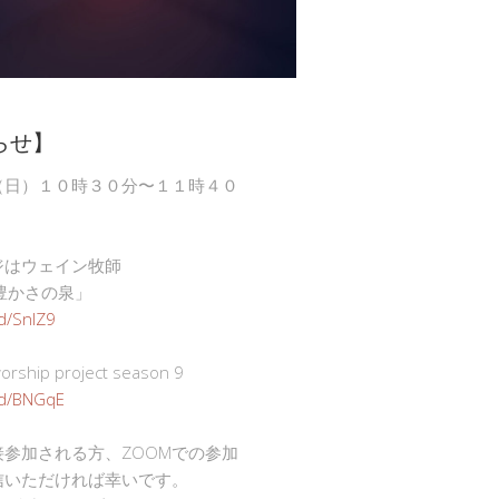
らせ】
（日）１０時３０分〜１１時４０
ジはウェイン牧師
豊かさの泉」
gd/SnlZ9
ship project season 9
.gd/BNGqE
接参加される方、ZOOMでの参加
信いただければ幸いです。