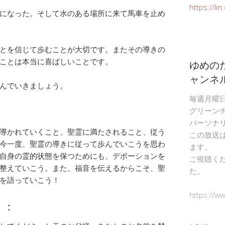
https://li
になった。そして水のある場所に来て馬車を止め
とを信じて歩むことが大切です。またその導きの
ことは本当に喜ばしいことです。
ゆめの
ャンネ
んでいきましょう。
毎週月曜
グリーン
パーソナ
導かれていくこと、聖霊に満たされること、従う
この放送
今一度、聖霊の導きに従って歩んでいこうを思わ
ます。
自身の霊的状態を保つためにも、デボーションを
ご視聴く
整えていこう。また、福音を伝えるからこそ、聖
た。
を語っていこう！
https://w
）：