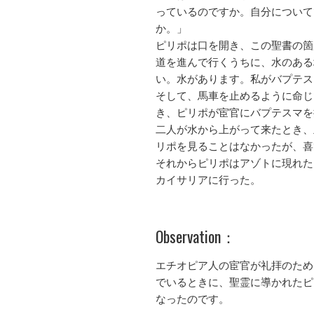
っているのですか。自分について
か。」
ピリポは口を開き、この聖書の箇
道を進んで行くうちに、水のある
い。水があります。私がバプテス
そして、馬車を止めるように命じ
き、ピリポが宦官にバプテスマを
二人が水から上がって来たとき、
リポを見ることはなかったが、喜
それからピリポはアゾトに現れた
カイサリアに行った。
Observation：
エチオピア人の宦官が礼拝のため
でいるときに、聖霊に導かれたピ
なったのです。