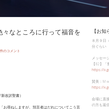
色々なところに行って福音を
【お知
８月９日
分ぐらい
2件のコメント
メッセー
【82】「
https://x.
賛美：M wor
https://x
17新改訳聖書）
会場に直
の方も返
「お尋ねしますが、預言者はだれについてこう言