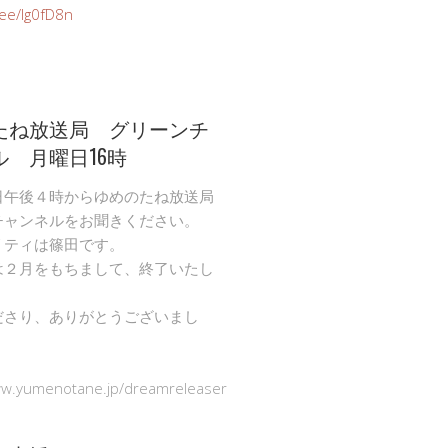
n.ee/Ig0fD8n
たね放送局 グリーンチ
ル 月曜日16時
日午後４時からゆめのたね放送局
チャンネルをお聞きください。
リティは篠田です。
は２月をもちまして、終了いたし
ださり、ありがとうございまし
ww.yumenotane.jp/dreamreleaser