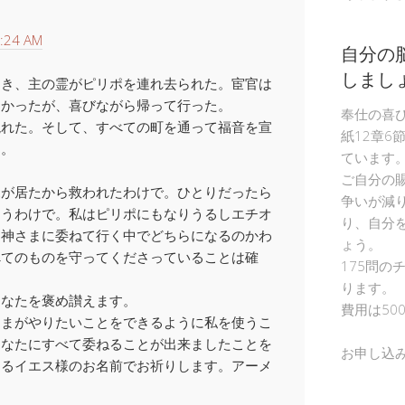
:24 AM
自分の
しまし
とき、主の霊がピリポを連れ去られた。宦官は
なかったが、喜びながら帰って行った。
奉仕の喜
現れた。そして、すべての町を通って福音を宣
紙12章6
た。
ています
ご自分の
ポが居たから救われたわけで。ひとりだったら
争いが減
まうわけで。私はピリポにもなりうるしエチオ
り、自分
。神さまに委ねて行く中でどちらになるのかわ
ょう。
べてのものを守ってくださっていることは確
175問の
ります。
あなたを褒め讃えます。
費用は50
さまがやりたいことをできるように私を使うこ
あなたにすべて委ねることが出来ましたことを
お申し込
するイエス様のお名前でお祈りします。アーメ