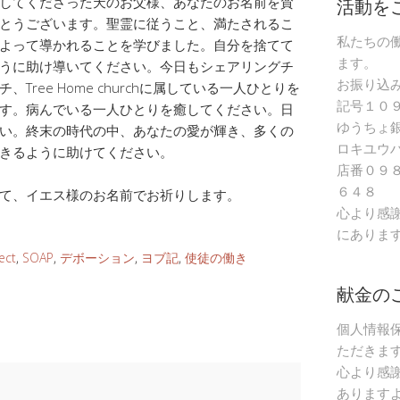
活動を
してくださった天のお父様、あなたのお名前を賛
とうございます。聖霊に従うこと、満たされるこ
私たちの
よって導かれることを学びました。自分を捨てて
ます。
うに助け導いてください。今日もシェアリングチ
お振り込
ree Home churchに属している一人ひとりを
記号１０
す。病んでいる一人ひとりを癒してください。日
ゆうちょ
い。終末の時代の中、あなたの愛が輝き、多くの
ロキユウ
きるように助けてください。
店番０９
６４８
て、イエス様のお名前でお祈りします。
心より感
にありま
ect
,
SOAP
,
デボーション
,
ヨブ記
,
使徒の働き
献金の
個人情報
ただきま
心より感
あります