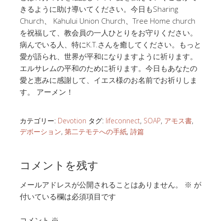
きるように助け導いてください。今日もSharing
Church、 Kahului Union Church、Tree Home church
を祝福して、教会員の一人ひとりをお守りください。
病んでいる人、特にK.T.さんを癒してください。もっと
愛が語られ、世界が平和になりますように祈ります。
エルサレムの平和のために祈ります。今日もあなたの
愛と恵みに感謝して、イエス様のお名前でお祈りしま
す。 アーメン！
カテゴリー:
Devotion
タグ:
lifeconnect
,
SOAP
,
アモス書
,
デボーション
,
第二テモテへの手紙
,
詩篇
コメントを残す
メールアドレスが公開されることはありません。
※
が
付いている欄は必須項目です
コメント
※