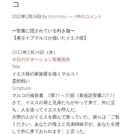
コ
2022年2月24日
by
honmoku
4件のコメント
〜聖書に隠されている利き脳〜
【勇タイプマルコが描いたイエス様】
2022年2月24日（木）
今日のデボーション聖書箇所
Title
イエス様の家族愛を描くマルコ！
霊的戦い
Scripture
マルコの福音書 3章31～35節（新改訳聖書2017）
さて、イエスの母と兄弟たちがやって来て、外に立
ち、人を送ってイエスを呼んだ。
大勢の人がイエスを囲んで座っていた。彼らは「ご覧
ください。あなたの母上と兄弟姉妹方が、あなたを捜
して外に来ておられます」と言った。