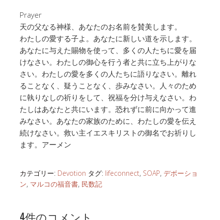
Prayer
天の父なる神様、あなたのお名前を賛美します。
わたしの愛する子よ。あなたに新しい道を示します。
あなたに与えた賜物を使って、多くの人たちに愛を届
けなさい。わたしの御心を行う者と共に立ち上がりな
さい。わたしの愛を多くの人たちに語りなさい。離れ
ることなく、疑うことなく、歩みなさい。人々のため
に執りなしの祈りをして、祝福を分け与えなさい。わ
たしはあなたと共にいます。恐れずに前に向かって進
みなさい。あなたの家族のために、わたしの愛を伝え
続けなさい。救い主イエスキリストの御名でお祈りし
ます。アーメン
カテゴリー:
Devotion
タグ:
lifeconnect
,
SOAP
,
デボーショ
ン
,
マルコの福音書
,
民数記
4件のコメント