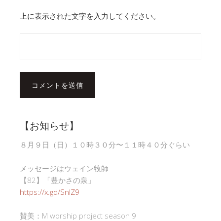
上に表示された文字を入力してください。
【お知らせ】
８月９日（日）１０時３０分〜１１時４０分ぐらい
メッセージはウェイン牧師
【82】「豊かさの泉」
https://x.gd/SnlZ9
賛美：M worship project season 9