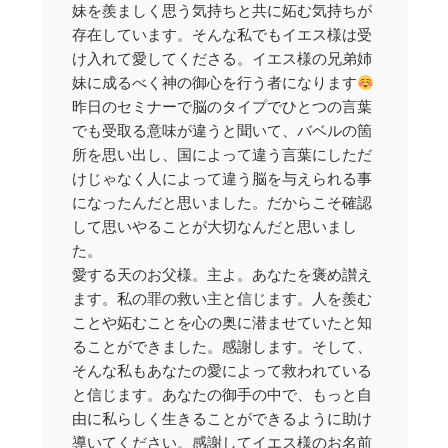
妹を羨ましく思う気持ちと共に妬む気持ちが
存在しています。そんな私でもイエス様は受
け入れて愛してくださる。イエス様の兄弟姉
妹に成るべく神の御心を行う者になります
昨日のセミナーで脳のタイプでひとつの言葉
でも受取る意味が違うと聞いて、バベルの箇
所を思い出し、国によって違う言葉にしただ
けじゃなく人によって違う脳を与えられる事
になったんだと思いました。だからこそ確認
して思いやることが大切なんだと思いまし
た。
愛する天のお父様。主よ。あなたを褒め讃え
ます。私の罪の救い主と信じます。人を羨む
ことや妬むことを心の奥に潜ませていたと知
ることができました。感謝します。そして、
そんな私もあなたの愛によって救われている
と信じます。あなたの御手の中で、もっと自
由に私らしく生きることができるように助け
導いてください。感謝してイエス様のお名前