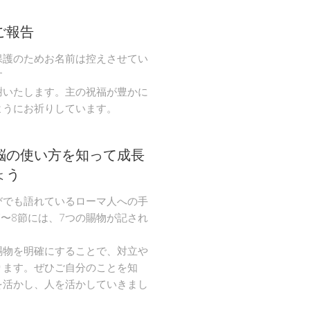
ご報告
保護のためお名前は控えさせてい
す
謝いたします。主の祝福が豊かに
ようにお祈りしています。
脳の使い方を知って成長
ょう
びでも語れているローマ人への手
節〜8節には、7つの賜物が記され
。
賜物を明確にすることで、対立や
ります。ぜひご自分のことを知
を活かし、人を活かしていきまし