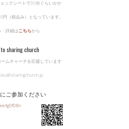
チェックシートで30分ぐらいかか
00円（税込み）となっています。
み・詳細は
こちら
から
to sharing church
ホームチャーチを応援しています
oku@sharingchurch.jp
公式にご参加ください
n.ee/Ig0fD8n