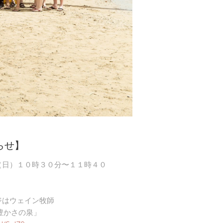
らせ】
（日）１０時３０分〜１１時４０
ジはウェイン牧師
豊かさの泉」