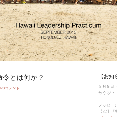
命令とは何か？
【お知
８月９日
件のコメント
分ぐらい
メッセー
【82】「