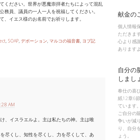
てください。世界が悪魔崇拝者たちによって混乱
公務員、議員の一人一人を祝福してください。
献金の
て、イエス様のお名前でお祈りします。
個人情報
ただきま
ect
,
SOAP
,
デボーション
,
マルコの福音書
,
ヨブ記
心より感
あります
自分の
しまし
奉仕の喜
紙12章6
:28 AM
ています
ご自分の
聞け、イスラエルよ。主は私たちの神。主は唯
争いが減
り、自分
ちを尽くし、知性を尽くし、力を尽くして、あ
ょう。