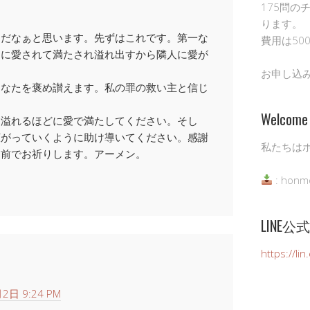
。
175問の
ります。
んだなぁと思います。先ずはこれです。第一な
費用は50
まに愛されて満たされ溢れ出すから隣人に愛が
お申し込
あなたを褒め讃えます。私の罪の救い主と信じ
Welcome 
、溢れるほどに愛で満たしてください。そし
広がっていくように助け導いてください。感謝
私たちは
名前でお祈りします。アーメン。
: honm
LINE
https://li
2日 9:24 PM