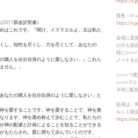
https://x.
賛美：M wor
（2017新改訳聖書）
https://x
めはこれです。『聞け、イスラエルよ。主は私た
会場に直
くし、知性を尽くし、力を尽くして、あなたの
の方も返
特にzoo
の隣人を自分自身のように愛しなさい。』これら
ノートを
ません。」
zoom 
zoom I
９時に配
あなたの隣人を自分自身のように愛しなさい」と
会場は、
神を愛することです。神を愛することで、神を褒
ル１１階
なります。神を褒め称えて歩むことで、私たちの
https://w
が神の配慮と計画によることを知ることができる
がもたらされ、愛に満ちて歩んでいくのです。