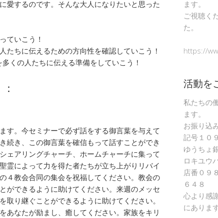
に愛するのです。そんな大人になりたいと思った
ます。
ご視聴く
た。
っていこう！
人たちに伝えるための方向性を確認していこう！
https://w
︎を多くの人たちに伝える準備をしていこう！
活動を
）：
私たちの
ます。
お振り込
ます。今セミナーで必ず話をする御言葉を与えて
記号１０
き続き、この御言葉を確信もって話すことができ
ゆうちょ
シェアリングチャーチ、ホームチャーチに集って
ロキユウ
聖霊によって力を得た者たちが立ち上がりリバイ
店番０９
の４教会合同の集会を祝福してください。教会の
６４８
とができるように助けてください。来週のメッセ
心より感
を取り継ぐことができるように助けてください。
にありま
をあなたが励まし、癒してください。家族をキリ