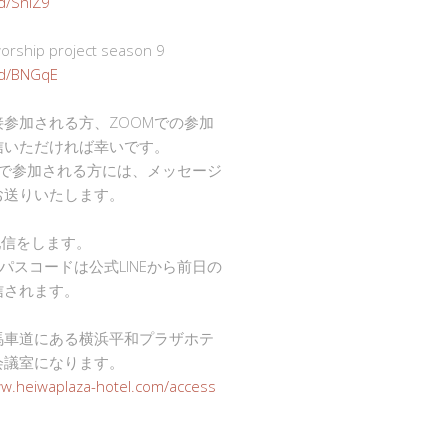
gd/SnlZ9
ship project season 9
.gd/BNGqE
接参加される方、ZOOMでの参加
信いただければ幸いです。
mで参加される方には、メッセージ
お送りいたします。
で配信をします。
Dとパスコードは公式LINEから前日の
信されます。
馬車道にある横浜平和プラザホテ
会議室になります。
ww.heiwaplaza-hotel.com/access