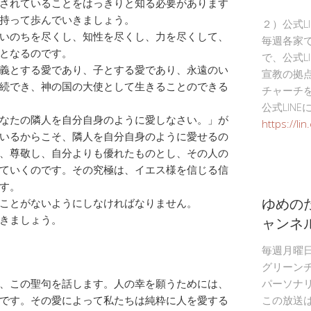
されていることをはっきりと知る必要があります
持って歩んでいきましょう。
２）公式L
いのちを尽くし、知性を尽くし、力を尽くして、
毎週各家
となるのです。
で、公式L
義とする愛であり、子とする愛であり、永遠のい
宣教の拠
続でき、神の国の大使として生きることのできる
チャーチ
公式LIN
なたの隣人を自分自身のように愛しなさい。」が
https://li
いるからこそ、隣人を自分自身のように愛せるの
、尊敬し、自分よりも優れたものとし、その人の
ていくのです。その究極は、イエス様を信じる信
す。
ゆめの
ことがないようにしなければなりません。
ャンネ
きましょう。
毎週月曜
グリーン
、この聖句を話します。人の幸を願うためには、
パーソナ
です。その愛によって私たちは純粋に人を愛する
この放送