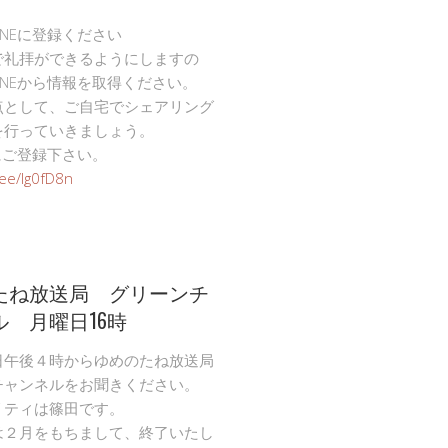
INEに登録ください
で礼拝ができるようにしますの
INEから情報を取得ください。
点として、ご自宅でシェアリング
を行っていきましょう。
Eにご登録下さい。
n.ee/Ig0fD8n
たね放送局 グリーンチ
ル 月曜日16時
日午後４時からゆめのたね放送局
チャンネルをお聞きください。
リティは篠田です。
は２月をもちまして、終了いたし