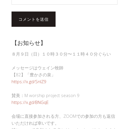
【お知らせ】
８月９日（日）１０時３０分〜１１時４０分ぐらい
メッセージはウェイン牧師
【82】「豊かさの泉」
https://x.gd/SnlZ9
賛美：M worship project season 9
https://x.gd/BNGqE
会場に直接参加される方、ZOOMでの参加の方も返信
いただければ幸いです。