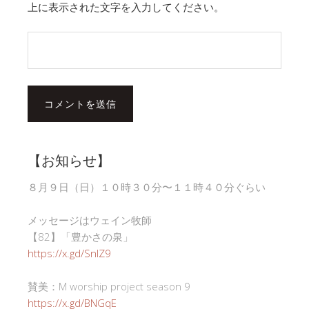
上に表示された文字を入力してください。
【お知らせ】
８月９日（日）１０時３０分〜１１時４０分ぐらい
メッセージはウェイン牧師
【82】「豊かさの泉」
https://x.gd/SnlZ9
賛美：M worship project season 9
https://x.gd/BNGqE