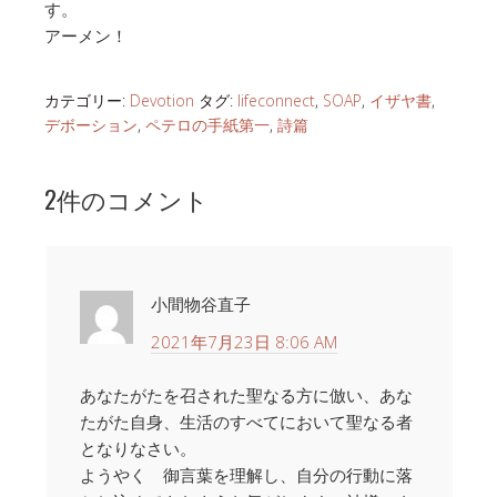
す。
アーメン！
カテゴリー:
Devotion
タグ:
lifeconnect
,
SOAP
,
イザヤ書
,
デボーション
,
ペテロの手紙第一
,
詩篇
2件のコメント
小間物谷直子
2021年7月23日 8:06 AM
あなたがたを召された聖なる方に倣い、あな
たがた自身、生活のすべてにおいて聖なる者
となりなさい。
ようやく 御言葉を理解し、自分の行動に落