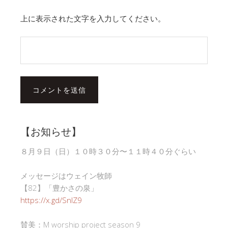
上に表示された文字を入力してください。
【お知らせ】
８月９日（日）１０時３０分〜１１時４０分ぐらい
メッセージはウェイン牧師
【82】「豊かさの泉」
https://x.gd/SnlZ9
賛美：M worship project season 9