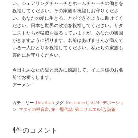
い。シェアリングチャーチとホームチャーチの働きを
祝福してください。その家族を祝福しお守りくださ
い。あなたの愛に生きることができるように助けてく
ださい。日本と世界の政治を祝福してください。サタ
ニストたちが猛威を振るっていますが、あなたの御国
がきますように祈ります。名前はあげませんが病んで
いる一人ひとりを祝福してください。私たちの家族も
霊的にお守りください。
今日もあなたの愛と恵みに感謝して、イエス様のお名
前でお祈りします。
アーメン！
カテゴリー:
Devotion
タグ:
lifeconnect
,
SOAP
,
デボーショ
ン
,
マタイの福音書
,
第一歴代誌
,
第二サムエル記
,
詩篇
4件のコメント