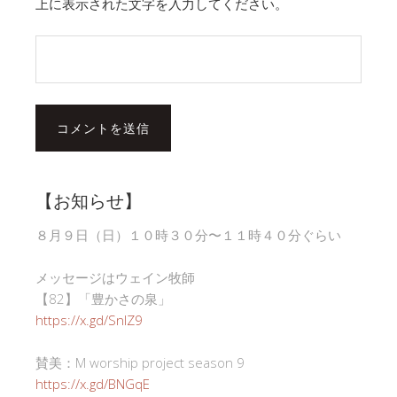
上に表示された文字を入力してください。
【お知らせ】
８月９日（日）１０時３０分〜１１時４０分ぐらい
メッセージはウェイン牧師
【82】「豊かさの泉」
https://x.gd/SnlZ9
賛美：M worship project season 9
https://x.gd/BNGqE