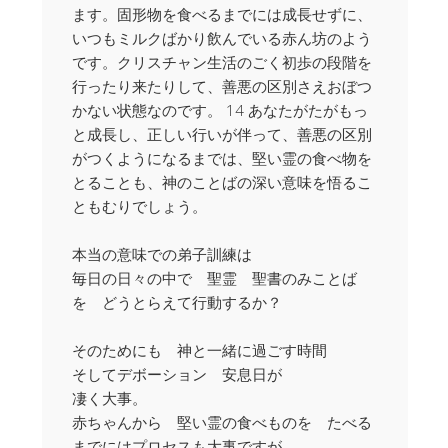
ます。固形物を食べるまでには成長せずに、
いつもミルクばかり飲んでいる赤ん坊のよう
です。クリスチャン生活のごく初歩の段階を
行ったり来たりして、善悪の区別さえおぼつ
かない状態なのです。 14 あなたがたがもっ
と成長し、正しい行いが伴って、善悪の区別
がつくようになるまでは、堅い霊の食べ物を
とることも、神のことばの深い意味を悟るこ
ともむりでしょう。
本当の意味での弟子訓練は
毎日の日々の中で 聖霊 聖書のみことば
を どうとらえて行動するか？
そのためにも 神と一緒に過ごす時間
そしてデボーション 安息日が
凄く大事。
赤ちゃんから 堅い霊の食べものを たべる
までにはプロセスも大事ですが