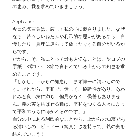
の恵み、愛を求めていきましょう。
Application
今日の御言葉は、厳しく私の心に刺さりました。なぜ
なら、苦々しいねたみや利己的な思いがあるなら、自
慢したり、真理に逆らって偽ったりする自分がいるか
らです。
だからこそ、私にとって最も大切なことは、ヤコブの
手紙 3章17～18節で言われている上からの知恵を求
めることです。
「しかし、上からの知恵は、まず第一に清いもので
す。それから、平和で、優しく、協調性があり、あわ
れみと良い実に満ち、偏見がなく、偽善もありませ
ん。義の実を結ばせる種は、平和をつくる人々によっ
て平和のうちに蒔かれるのです。」
自分の中にある利己的なことから、上からの知恵であ
る清いもの、ピュアー（純真）さを持って、義の実を
結んでいこう！