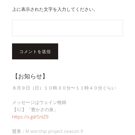
上に表示された文字を入力してください。
【お知らせ】
８月９日（日）１０時３０分〜１１時４０分ぐらい
メッセージはウェイン牧師
【82】「豊かさの泉」
https://x.gd/SnlZ9
賛美：M worship project season 9