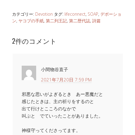
カテゴリー:
Devotion
タグ:
lifeconnect
,
SOAP
,
デボーショ
ン
,
ヤコブの手紙
,
第二列王記
,
第二歴代誌
,
詩篇
2件のコメント
小間物谷直子
2021年7月20日 7:59 PM
邪悪な思いがよぎるとき あー悪魔だと
感じたときは、主の祈りをするのと
出て行けとこころのなかで
叫ぶと でていったことがありました。
神様守ってくださってます。