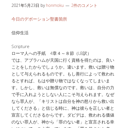
2021年5月23日
by
honmoku
2件のコメント
今日のデボーション聖書箇所
信仰生活
Scripture
ローマ人への手紙 4章４～８節（LB訳）
では、アブラハムが天国に行く資格を得たのは、良い
ことをしたからでしょうか。違います。救いは贈り物
として与えられるものです。もし善行によって救われ
るとすれば、もはや贈り物ではなくなってしまいま
す。しかし、救いは無償なのです。救いは、自分の力
で手に入れようとしない人にこそ与えられます。なぜ
なら罪人が、「キリストは自分を神の怒りから救い出
してくださる」と信じる時に、神は彼らを正しい者と
宣言してくださるからです。ダビデは、救われる価値
のない罪人が、神から「罪のない者」と宣言される幸