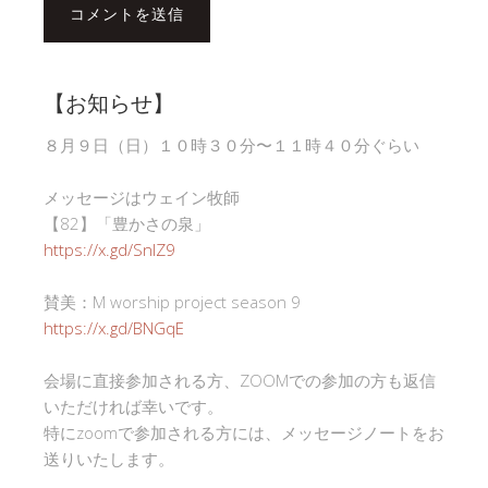
【お知らせ】
８月９日（日）１０時３０分〜１１時４０分ぐらい
メッセージはウェイン牧師
【82】「豊かさの泉」
https://x.gd/SnlZ9
賛美：M worship project season 9
https://x.gd/BNGqE
会場に直接参加される方、ZOOMでの参加の方も返信
いただければ幸いです。
特にzoomで参加される方には、メッセージノートをお
送りいたします。