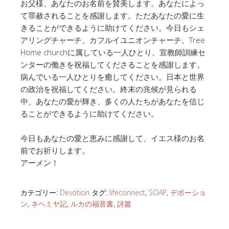
お父様、あなたのお名前を賛美します。あなたによっ
て罪赦されることを感謝します。ただあなたの愛に生
きることができるように助けてください。今日もシェ
アリングチャーチ、カフルイユニオンチャーチ、Tree
Home churchに属している一人ひとり、宣教師訓練セ
ンターの働きを祝福してくださることを感謝します。
病んでいる一人ひとりを癒してください。日本と世界
の政治を祝福してください。終末の兆候が見られる
中、あなたの愛が輝き、多くの人たちがあなたを信じ
ることができるように助けてください。
今日もあなたの愛と恵みに感謝して、イエス様のお名
前でお祈りします。
アーメン！
カテゴリー:
Devotion
タグ:
lifeconnect
,
SOAP
,
デボーショ
ン
,
ネヘミヤ記
,
ルカの福音書
,
詩篇