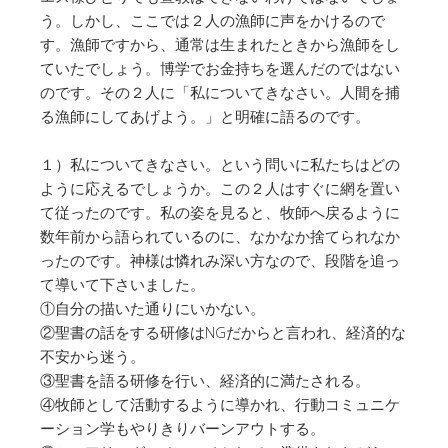
う。しかし、ここでは２人の漁師に声をかけるので
す。漁師ですから、通常は生まれたときから漁師をし
ていたでしょう。博学でお金持ちを選んだのではない
のです。その２人に「私についてきなさい。人間を捕
る漁師にしてあげよう。」と明確に語るのです。
１）私についてきなさい。という問いに私たちはどの
ように応えるでしょうか。この２人はすぐに網を置い
て従ったのです。私の姿を見ると、牧師へ戻るように
数年前から語られているのに、なかなか捨てられなか
ったのです。神様は憐れみ深い方なので、段階を追っ
て導いて下さいました。
①自分の描いた通りにいかない。
②聖書の話をする研修はNGだからと言われ、経済的な
不安から迷う。
③聖書を語る研修を行い、経済的に満たされる。
④牧師として活動するように導かれ、行動コミュニケ
ーション学もやりきりバーンアウトする。