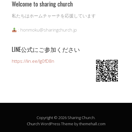
Welcome to sharing church
私たちはホームチャーチを応援しています
: honmoku@sharingchurch.jp
LINE公式にご参加ください
https://lin.ee/Ig0fD8n
Copyright © 2026 Sharing Church.
Church
WordPress Theme by themehall.com