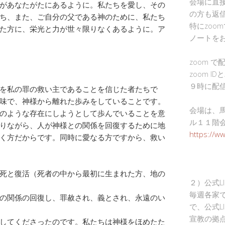
会場に直
があなたがたにあるように。私たちを愛し、その
の方も返
ち、また、ご自分の父である神のために、私たち
特にzoo
た方に、栄光と力が世々限りなくあるように。ア
ノートを
zoom 
zoom I
９時に配
を私の罪の救い主であることを信じた者たちで
味で、神様から離れた歩みをしていることです。
会場は、
のような存在にしようとして歩んでいることを意
ル１１階
りながら、人が神様との関係を回復するために地
https://w
く方だからです。同時に愛なる方ですから、救い
死と復活（死者の中から最初に生まれた方、地の
２）公式L
毎週各家
の関係の回復し、罪赦され、義とされ、永遠のい
で、公式L
宣教の拠
してくださったのです。私たちは神様をほめたた