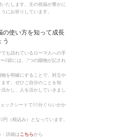
謝いたします。主の祝福が豊かに
ようにお祈りしています。
脳の使い方を知って成長
ょう
びでも語れているローマ人への手
節〜8節には、7つの賜物が記され
。
賜物を明確にすることで、対立や
ります。ぜひご自分のことを知
を活かし、人を活かしていきまし
チェックシートで30分ぐらいかか
00円（税込み）となっています。
み・詳細は
こちら
から