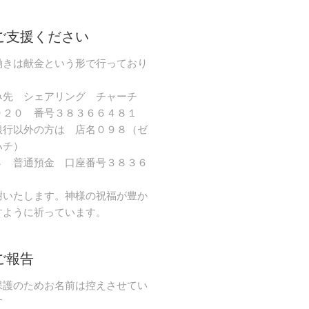
ご支援ください
働きは献金という形で行っており
み先 シェアリング チャーチ
９２０ 番号３８３６６４８１
銀行以外の方は 店名０９８（ゼ
ハチ）
８ 普通預金 口座番号３８３６
謝いたします。神様の祝福が豊か
すように祈っています。
ご報告
保護のためお名前は控えさせてい
す