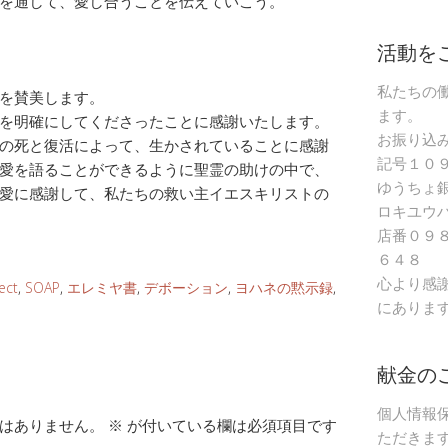
を通して、愛し合うことを伝えていこう。
活動を
私たちの
を賛美します。
ます。
を明確にしてくださったことに感謝いたします。
お振り込
の死と復活によって、生かされていることに感謝
記号１０
愛を語ることができるように聖霊の助けの中で、
ゆうちょ
愛に感謝して、私たちの救い主イエスキリストの
ロキユウ
店番０９
６４８
心より感
ect
,
SOAP
,
エレミヤ書
,
デボーション
,
ヨハネの黙示録
,
にありま
献金の
個人情報
はありません。
※
が付いている欄は必須項目です
ただきま