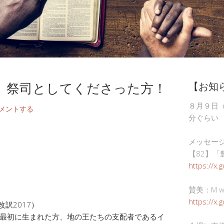
、祭司としてくださった方！
【お知
８月９日
メントする
分ぐらい
メッセー
【82】「
https://x.
賛美：M wor
https://x
訳2017）
最初に生まれた方、地の王たちの支配者であるイ