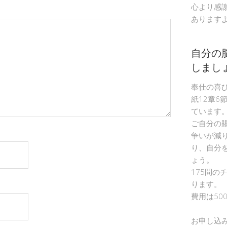
心より感
あります
自分の
しまし
奉仕の喜
紙12章6
ています
ご自分の
争いが減
り、自分
ょう。
175問の
ります。
費用は50
お申し込