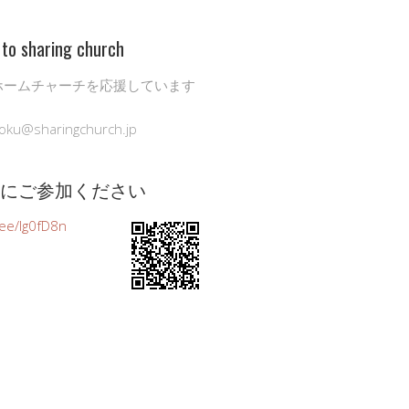
to sharing church
ホームチャーチを応援しています
oku@sharingchurch.jp
公式にご参加ください
n.ee/Ig0fD8n