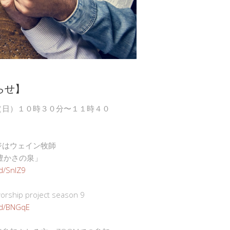
らせ】
（日）１０時３０分〜１１時４０
ジはウェイン牧師
豊かさの泉」
gd/SnlZ9
ship project season 9
.gd/BNGqE