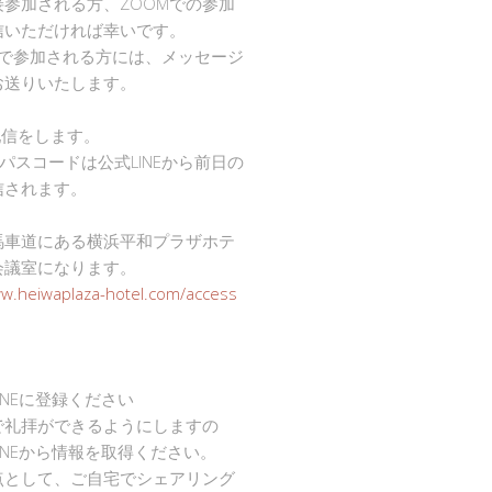
接参加される方、ZOOMでの参加
信いただければ幸いです。
mで参加される方には、メッセージ
お送りいたします。
で配信をします。
Dとパスコードは公式LINEから前日の
信されます。
馬車道にある横浜平和プラザホテ
会議室になります。
ww.heiwaplaza-hotel.com/access
INEに登録ください
で礼拝ができるようにしますの
INEから情報を取得ください。
点として、ご自宅でシェアリング