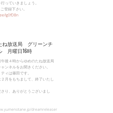
を行っていきましょう。
Eにご登録下さい。
n.ee/Ig0fD8n
たね放送局 グリーンチ
ル 月曜日16時
日午後４時からゆめのたね放送局
チャンネルをお聞きください。
リティは篠田です。
は２月をもちまして、終了いたし
ださり、ありがとうございまし
ww.yumenotane.jp/dreamreleaser