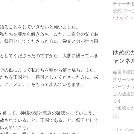
チャーチ
公式LIN
https://li
語ることをしていきたいと願いました。
私たちを罪から解き放ち、また、ご自分の父であ
、祭司としてくださった方に、栄光と力が世々限
ゆめの
としてくださったのですから、大胆に語っていき
ャンネ
その血によって私たちを罪から解き放ち、また、
毎週月曜
たちを王国とし、祭司としてくださった方に、栄
グリーン
。アーメン。」をもって歩んでいきます。
パーソナ
この放送
ます。
ご視聴く
ンを通して、神様の愛と恵みの確認をしていこう。
た。
赦されていること、王国であること、祭司として
伝えていこう。
https://w