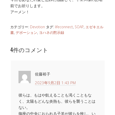
前でお祈りします。
アーメン！
カテゴリー:
Devotion
タグ:
lifeconnect
,
SOAP
,
エゼキエル
書
,
デボーション
,
ヨハネの黙示録
4件のコメント
佐藤裕子
2023年9月2日 1:43 PM
彼らは、もはや飢えることも渇くこともな
く、太陽もどんな炎熱も、彼らを襲うことは
ない。
御座の中央におられる子羊が彼らを牧し、い