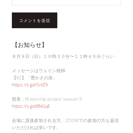
【お知らせ】
８月９日（日）１０時３０分〜１１時４０分ぐらい
メッセージはウェイン牧師
【82】「豊かさの泉」
https://x.gd/SnlZ9
賛美：M worship project season 9
https://x.gd/BNGqE
会場に直接参加される方、ZOOMでの参加の方も返信
いただければ幸いです。