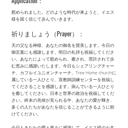
Application：
慰められました。どのような時代が来ようと、イエス
様を固く信じて歩んでいきます。
祈りましょう（Prayer）：
天の父なる神様、あなたの御名を賛美します。今日の
御言葉にも感謝します。明日の礼拝も祝福してくださ
い。あなたによって慰められ、癒され、罪許されて歩
む恵みに感謝いたします。今日もシェアリングチャー
チ、カフルイユニオンチャーチ、Tree Home churchに
属している一人ひとり、宣教師訓練センターを祝福し
てくださることを感謝します。病んでいる一人ひとり
を癒してください。日本と世界の政治を祝福してくだ
さい。終末の兆候が見られる中、あなたの愛が輝き、
多くの人たちがあなたを信じることができるように助
けてください。
今日もあなたの愛と恵みに感謝して、イエス様のお名