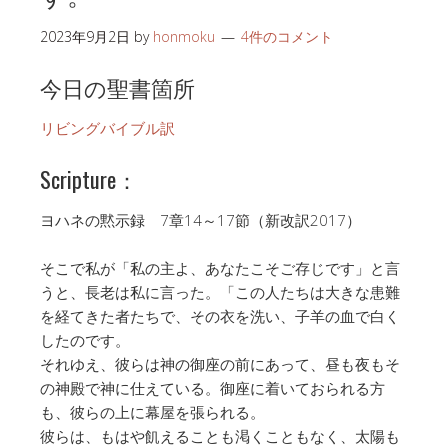
2023年9月2日
by
honmoku
4件のコメント
今日の聖書箇所
リビングバイブル訳
Scripture：
ヨハネの黙示録 7章14～17節（新改訳2017）
そこで私が「私の主よ、あなたこそご存じです」と言
うと、長老は私に言った。「この人たちは大きな患難
を経てきた者たちで、その衣を洗い、子羊の血で白く
したのです。
それゆえ、彼らは神の御座の前にあって、昼も夜もそ
の神殿で神に仕えている。御座に着いておられる方
も、彼らの上に幕屋を張られる。
彼らは、もはや飢えることも渇くこともなく、太陽も