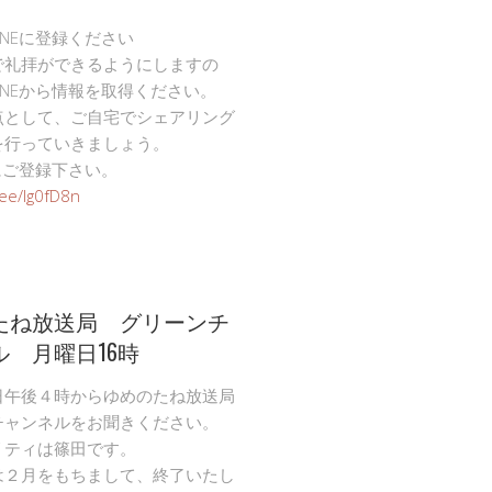
INEに登録ください
で礼拝ができるようにしますの
INEから情報を取得ください。
点として、ご自宅でシェアリング
を行っていきましょう。
Eにご登録下さい。
n.ee/Ig0fD8n
たね放送局 グリーンチ
ル 月曜日16時
日午後４時からゆめのたね放送局
チャンネルをお聞きください。
リティは篠田です。
は２月をもちまして、終了いたし