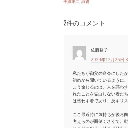
手紙第二
,
詩篇
2件のコメント
佐藤裕子
2024年12月26日 8
私たちが御父の命令にした
初めから聞いているように
こう命じるのは、人を惑わ
れたことを告白しない者た
は惑わす者であり、反キリ
ここ最近特に気持ちが後ろ
考えらのが面倒くさくて。
いことになる。リハビリを