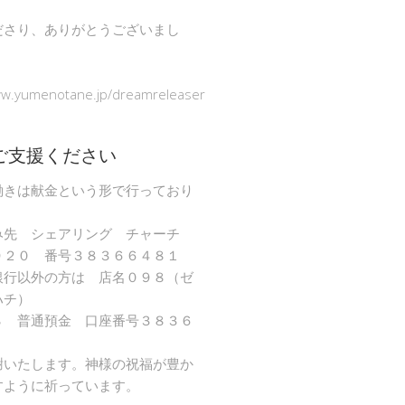
ださり、ありがとうございまし
ww.yumenotane.jp/dreamreleaser
ご支援ください
働きは献金という形で行っており
み先 シェアリング チャーチ
９２０ 番号３８３６６４８１
銀行以外の方は 店名０９８（ゼ
ハチ）
８ 普通預金 口座番号３８３６
謝いたします。神様の祝福が豊か
すように祈っています。