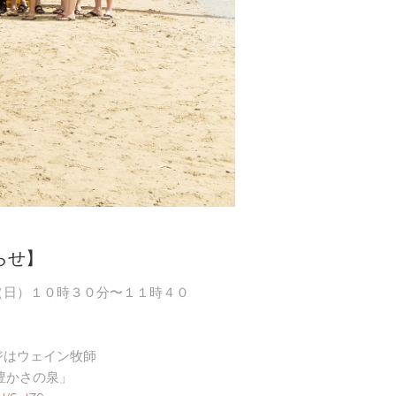
らせ】
（日）１０時３０分〜１１時４０
ジはウェイン牧師
豊かさの泉」