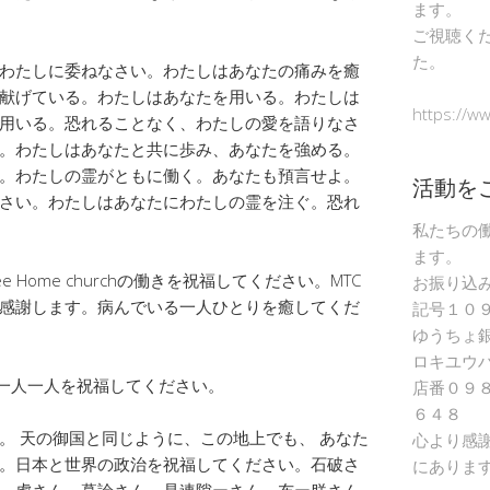
ます。
ご視聴く
た。
わたしに委ねなさい。わたしはあなたの痛みを癒
献げている。わたしはあなたを用いる。わたしは
https://w
用いる。恐れることなく、わたしの愛を語りなさ
。わたしはあなたと共に歩み、あなたを強める。
。わたしの霊がともに働く。あなたも預言せよ。
活動を
さい。わたしはあなたにわたしの霊を注ぐ。恐れ
私たちの
ます。
h、Tree Home churchの働きを祝福してください。MTC
お振り込
感謝します。病んでいる一人ひとりを癒してくだ
記号１０
ゆうちょ
ロキユウ
っている一人一人を祝福してください。
店番０９
６４８
。 天の御国と同じように、この地上でも、 あなた
心より感
。日本と世界の政治を祝福してください。石破さ
にありま
、虎さん、幕論さん、是連隙ーさん、布ー朕さん