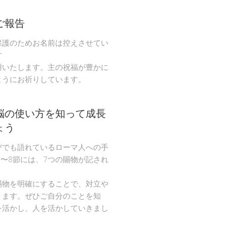
ご報告
保護のためお名前は控えさせてい
す
謝いたします。主の祝福が豊かに
ようにお祈りしています。
脳の使い方を知って成長
ょう
びでも語れているローマ人への手
節〜8節には、7つの賜物が記され
。
賜物を明確にすることで、対立や
ります。ぜひご自分のことを知
を活かし、人を活かしていきまし