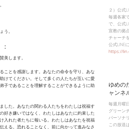
。
２）公式L
毎週各家
で、公式L
宣教の拠
ょう。
チャーチ
）：
公式LIN
https://li
賛美します。
ることを感謝します。あなたの命令を守り、あな
助けてください。そして多くの人たちが互いに愛
ゆめの
弟子であることを理解することができるように助
ャンネ
毎週月曜
ました。あなたの関わる人たちをわたしは祝福す
グリーン
の好き嫌いではなく、わたしはあなたに約束した
パーソナ
け入れた者たちに報いる。わたしはあなたを祝福
この放送
伝える。恐れることなく、前に向かって進みなさ