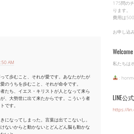
175問の
ります。
費用は50
お申し込
Welcome 
:50 AM
私たちは
がって歩むこと、それが愛です。あなたがたが
: honm
、愛のうちを歩むこと、それが命令です。
す者たち、イエス・キリストが人となって来ら
LINE
ちが、大勢世に出て来たからです。こういう者
ストです。
https://li
向きになってしまった。言葉は出てこないし。
動けないからと動かないとどんどん脳も動かな
しないと。