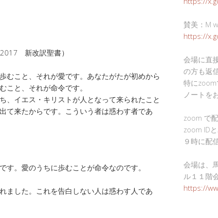
https://x.
賛美：M wor
https://x
2017 新改訳聖書）
会場に直
の方も返
歩むこと、それが愛です。あなたがたが初めから
特にzoo
むこと、それが命令です。
ノートを
ち、イエス・キリストが人となって来られたこと
出て来たからです。こういう者は惑わす者であ
zoom 
zoom I
９時に配
会場は、
です。愛のうちに歩むことが命令なのです。
ル１１階
https://w
れました。これを告白しない人は惑わす人であ