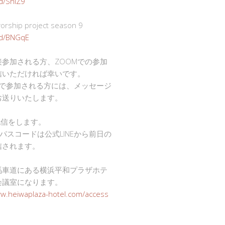
gd/SnlZ9
ship project season 9
.gd/BNGqE
接参加される方、ZOOMでの参加
信いただければ幸いです。
mで参加される方には、メッセージ
お送りいたします。
で配信をします。
Dとパスコードは公式LINEから前日の
信されます。
馬車道にある横浜平和プラザホテ
会議室になります。
ww.heiwaplaza-hotel.com/access