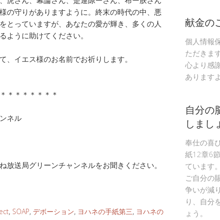
様の守りがありますように。終末の時代の中、悪
献金の
をとっていますが、あなたの愛が輝き、多くの人
るように助けてください。
個人情報
ただきま
て、イエス様のお名前でお祈りします。
心より感
あります
＊＊＊＊＊＊＊＊
自分の
ャンネル
しまし
奉仕の喜
紙12章6
ね放送局グリーンチャンネルをお聞きください。
ています
ご自分の
争いが減
り、自分
ect
,
SOAP
,
デボーション
,
ヨハネの手紙第三
,
ヨハネの
ょう。