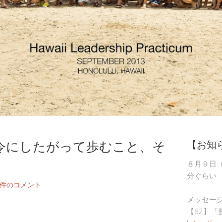
令にしたがって歩むこと、そ
【お知
８月９日
分ぐらい
2件のコメント
メッセー
【82】「