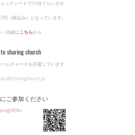
チェックシートで30分ぐらいかか
00円（税込み）となっています。
み・詳細は
こちら
から
to sharing church
ホームチャーチを応援しています
oku@sharingchurch.jp
公式にご参加ください
n.ee/Ig0fD8n