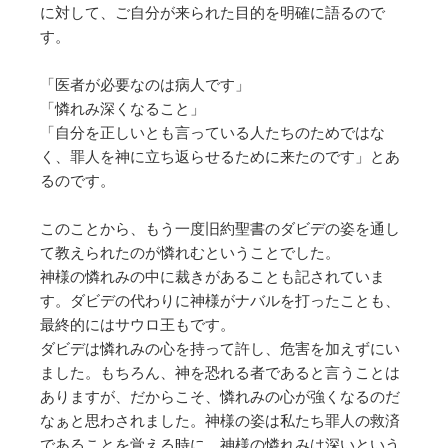
に対して、ご自分が来られた目的を明確に語るので
す。
「医者が必要なのは病人です」
「憐れみ深くなること」
「自分を正しいとも言っている人たちのためではな
く、罪人を神に立ち返らせるために来たのです」とあ
るのです。
このことから、もう一度旧約聖書のダビデの姿を通し
て教えられたのが憐れむということでした。
神様の憐れみの中に裁きがあることも記されていま
す。ダビデの代わりに神様がナバルを打ったことも、
最終的にはサウロ王もです。
ダビデは憐れみの心を持って許し、危害を加えずにい
ました。もちろん、神を恐れる者であると言うことは
ありますが、だからこそ、憐れみの心が強くなるのだ
なぁと思わされました。神様の姿は私たち罪人の救済
であることを覚える時に、神様の憐れみは深いという