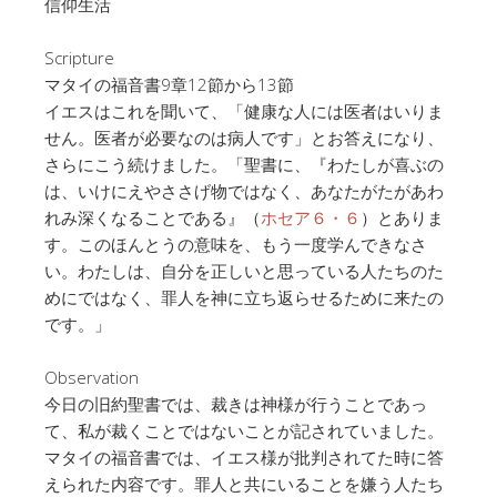
信仰生活
Scripture
マタイの福音書9章12節から13節
イエスはこれを聞いて、「健康な人には医者はいりま
せん。医者が必要なのは病人です」とお答えになり、
さらにこう続けました。「聖書に、『わたしが喜ぶの
は、いけにえやささげ物ではなく、あなたがたがあわ
れみ深くなることである』（
ホセア６・６
）とありま
す。このほんとうの意味を、もう一度学んできなさ
い。わたしは、自分を正しいと思っている人たちのた
めにではなく、罪人を神に立ち返らせるために来たの
です。」
Observation
今日の旧約聖書では、裁きは神様が行うことであっ
て、私が裁くことではないことが記されていました。
マタイの福音書では、イエス様が批判されてた時に答
えられた内容です。罪人と共にいることを嫌う人たち