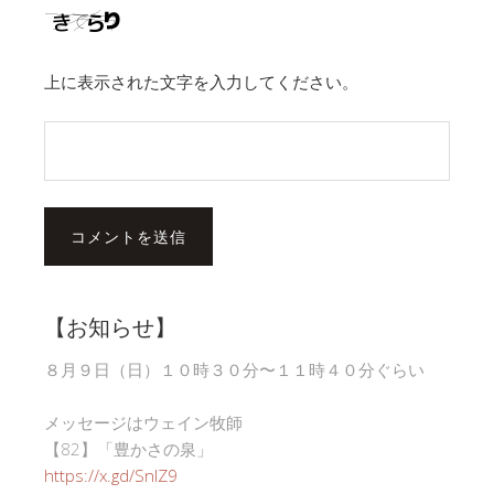
上に表示された文字を入力してください。
【お知らせ】
８月９日（日）１０時３０分〜１１時４０分ぐらい
メッセージはウェイン牧師
【82】「豊かさの泉」
https://x.gd/SnlZ9