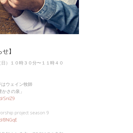
らせ】
（日）１０時３０分〜１１時４０
ジはウェイン牧師
豊かさの泉」
gd/SnlZ9
ship project season 9
.gd/BNGqE