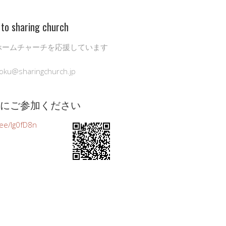
to sharing church
ホームチャーチを応援しています
oku@sharingchurch.jp
公式にご参加ください
n.ee/Ig0fD8n