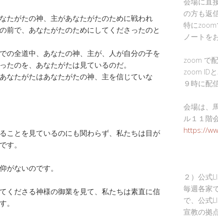
会場に直
の方も返
なたがたの神、主があなたがたのために戦われ
特にzoo
の前で、あなたがたのためにしてくださったのと
ノートを
での全道中、あなたの神、主が、人が自分の子を
zoom 
ったのを、あなたがたは見ているのだ。
zoom I
あなたがたはあなたがたの神、主を信じていな
９時に配
会場は、
ル１１階
https://w
ることを見ているのにも関わらず、私たちは目が
です。
仰がないのです。
２）公式L
毎週各家
てくださる神様の御業を見て、私たちは素直に信
で、公式L
す。
宣教の拠