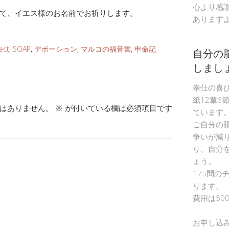
心より感
て、イエス様のお名前でお祈りします。
あります
ect
,
SOAP
,
デボーション
,
マルコの福音書
,
申命記
自分の
しまし
奉仕の喜
紙12章6
はありません。
※
が付いている欄は必須項目です
ています
ご自分の
争いが減
り、自分
ょう。
175問の
ります。
費用は50
お申し込