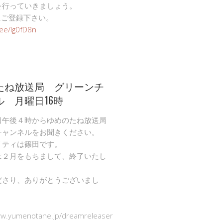
を行っていきましょう。
Eにご登録下さい。
n.ee/Ig0fD8n
たね放送局 グリーンチ
ル 月曜日16時
日午後４時からゆめのたね放送局
チャンネルをお聞きください。
リティは篠田です。
は２月をもちまして、終了いたし
ださり、ありがとうございまし
ww.yumenotane.jp/dreamreleaser