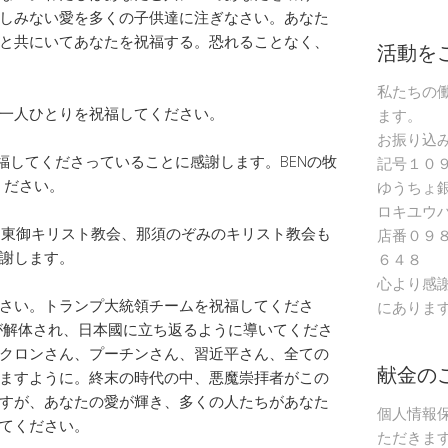
しみない愛を多くの子供達に注ぎなさい。あなた
と共にいてあなたを祝福する。恐れることなく、
活動を
私たちの
一人ひとりを祝福してください。
ます。
お振り込
hの働きを祝福してくださっていることに感謝します。BENの牧
記号１０
ください。
ゆうちょ
ロキユウ
C、NHY、東御キリスト教会、那須のぞみのキリスト教会も
店番０９
謝します。
６４８
心より感
さい。トランプ大統領チームを祝福してくださ
にありま
が解体され、日本國に立ち返るように導いてくださ
クロンさん、プーチンさん、習近平さん、全ての
献金の
ますように。終末の時代の中、悪魔崇拝者がこの
すが、あなたの愛が輝き、多くの人たちがあなた
個人情報
てください。
ただきま