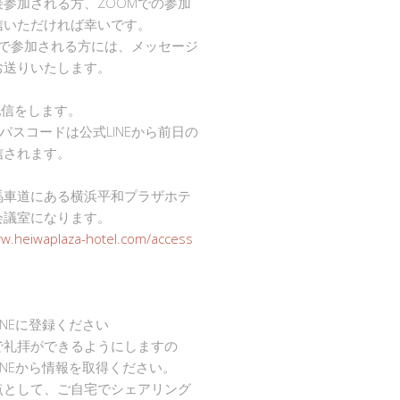
接参加される方、ZOOMでの参加
信いただければ幸いです。
mで参加される方には、メッセージ
お送りいたします。
で配信をします。
Dとパスコードは公式LINEから前日の
信されます。
馬車道にある横浜平和プラザホテ
会議室になります。
ww.heiwaplaza-hotel.com/access
INEに登録ください
で礼拝ができるようにしますの
INEから情報を取得ください。
点として、ご自宅でシェアリング