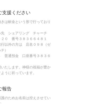
ご支援ください
働きは献金という形で行っており
み先 シェアリング チャーチ
９２０ 番号３８３６６４８１
銀行以外の方は 店名０９８（ゼ
ハチ）
８ 普通預金 口座番号３８３６
謝いたします。神様の祝福が豊か
すように祈っています。
ご報告
保護のためお名前は控えさせてい
す