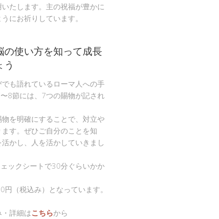
謝いたします。主の祝福が豊かに
ようにお祈りしています。
脳の使い方を知って成長
ょう
びでも語れているローマ人への手
節〜8節には、7つの賜物が記され
。
賜物を明確にすることで、対立や
ります。ぜひご自分のことを知
を活かし、人を活かしていきまし
チェックシートで30分ぐらいかか
00円（税込み）となっています。
み・詳細は
こちら
から