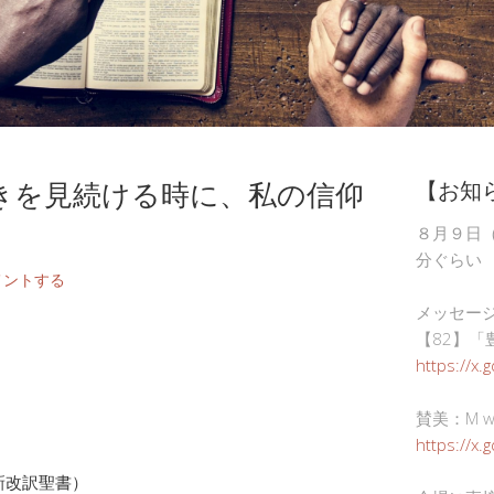
きを見続ける時に、私の信仰
【お知
。
８月９日
分ぐらい
メントする
メッセー
【82】「
https://x.
賛美：M wor
https://x
 新改訳聖書）