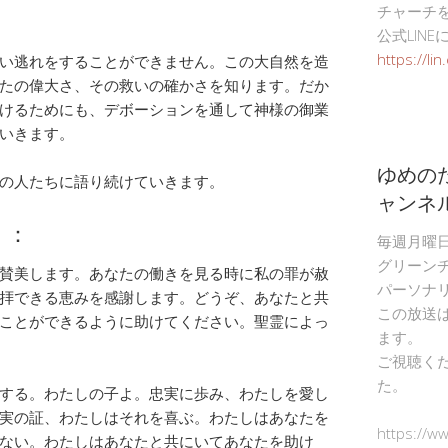
チャーチ
公式LIN
https://li
い逃れをすることができません。この大自然を造
たの偉大さ、その救いの確かさを知ります。だか
けるためにも、デボーションを通して神様の御業
いきます。
ゆめの
の人たちに語り続けていきます。
ャンネ
）：
毎週月曜
グリーン
賛美します。あなたの働きを見る時に私の罪が赦
パーソナ
拝できる恵みを感謝します。どうぞ、あなたと共
この放送
ことができるように助けてください。聖霊によっ
ます。
ご視聴く
た。
する。わたしの子よ。忠実に歩み、わたしを愛し
実の証、わたしはそれを喜ぶ。わたしはあなたを
https://w
ない。わたしはあなたと共にいてあなたを助け