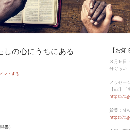
たしの心にうちにある
【お知
８月９日
分ぐらい
メントする
メッセー
【82】「
https://x.
賛美：M wor
https://x
訳聖書）