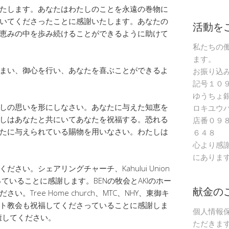
たします。あなたはわたしのことを永遠の巻物に
いてくださったことに感謝いたします。あなたの
活動を
恵みの中を歩み続けることができるように助けて
私たちの
ます。
まい、御心を行い、あなたを喜ぶことができるよ
お振り込
記号１０
ゆうちょ
しの思いを形にしなさい。あなたに与えた知恵を
ロキユウ
しはあなたと共にいてあなたを祝福する。恐れる
店番０９
たに与えられている賜物を用いなさい。わたしは
６４８
心より感
にありま
さい。シェアリングチャーチ、Kahului Union
っていることに感謝します。BENの牧会とAKIのホー
献金の
Tree Home church、MTC、NHY、東御キ
ト教会も祝福してくださっていることに感謝しま
個人情報
癒してください。
ただきま