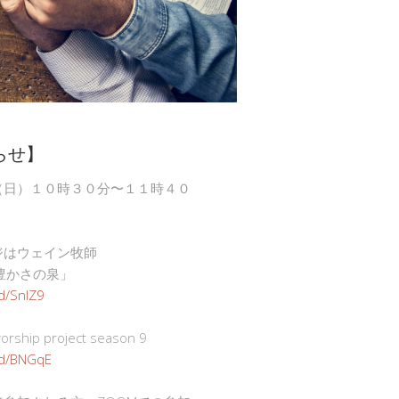
らせ】
（日）１０時３０分〜１１時４０
ジはウェイン牧師
豊かさの泉」
gd/SnlZ9
ship project season 9
.gd/BNGqE