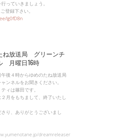
を行っていきましょう。
Eにご登録下さい。
n.ee/Ig0fD8n
たね放送局 グリーンチ
ル 月曜日16時
日午後４時からゆめのたね放送局
チャンネルをお聞きください。
リティは篠田です。
は２月をもちまして、終了いたし
ださり、ありがとうございまし
ww.yumenotane.jp/dreamreleaser