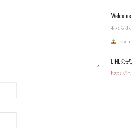
Welcome 
私たちは
: honm
LINE
https://li