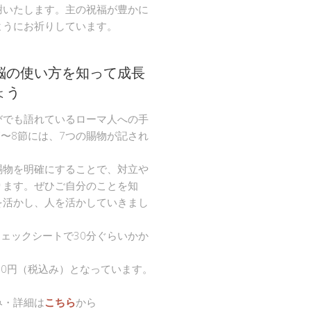
謝いたします。主の祝福が豊かに
ようにお祈りしています。
脳の使い方を知って成長
ょう
びでも語れているローマ人への手
節〜8節には、7つの賜物が記され
。
賜物を明確にすることで、対立や
ります。ぜひご自分のことを知
を活かし、人を活かしていきまし
チェックシートで30分ぐらいかか
00円（税込み）となっています。
み・詳細は
こちら
から