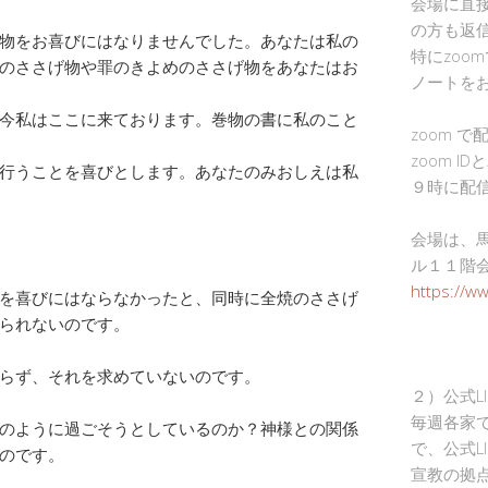
会場に直
の方も返
物をお喜びにはなりませんでした。あなたは私の
特にzoo
のささげ物や罪のきよめのささげ物をあなたはお
ノートを
今私はここに来ております。巻物の書に私のこと
zoom 
zoom I
行うことを喜びとします。あなたのみおしえは私
９時に配
会場は、
ル１１階
https://w
を喜びにはならなかったと、同時に全焼のささげ
られないのです。
らず、それを求めていないのです。
２）公式L
毎週各家
のように過ごそうとしているのか？神様との関係
で、公式L
のです。
宣教の拠