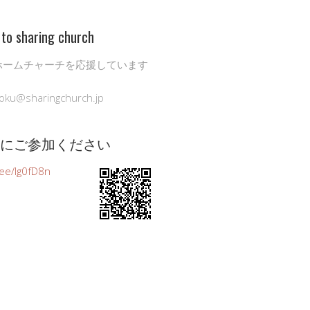
to sharing church
ホームチャーチを応援しています
oku@sharingchurch.jp
公式にご参加ください
n.ee/Ig0fD8n