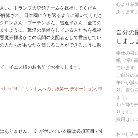
心より感
さい。トランプ大統領チームを祝福してくださ
あります
が解体され、日本國に立ち返るように導いてくださ
クロンさん、プーチンさん、習近平さん、全ての
ますように。戦況の準備をしている人たちを祝福
自分の
悪魔崇拝者がこの暗闇の支配者として君臨してい
しまし
の人たちがあなたを信じることができるように助
奉仕の喜
紙12章6
て、イエス様のお名前でお祈りします。
ています
ご自分の
争いが減
ect
,
SOAP
,
コリント人への手紙第一
,
デボーション
,
申
り、自分
ょう。
175問の
ります。
費用は50
はありません。
※
が付いている欄は必須項目です
お申し込