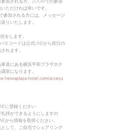
接参加される方、ZOOMでの参加
信いただければ幸いです。
mで参加される方には、メッセージ
お送りいたします。
で配信をします。
Dとパスコードは公式LINEから前日の
信されます。
馬車道にある横浜平和プラザホテ
会議室になります。
ww.heiwaplaza-hotel.com/access
INEに登録ください
で礼拝ができるようにしますの
INEから情報を取得ください。
点として、ご自宅でシェアリング