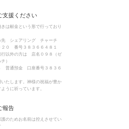
ご支援ください
働きは献金という形で行っており
み先 シェアリング チャーチ
９２０ 番号３８３６６４８１
銀行以外の方は 店名０９８（ゼ
ハチ）
８ 普通預金 口座番号３８３６
謝いたします。神様の祝福が豊か
すように祈っています。
ご報告
保護のためお名前は控えさせてい
す