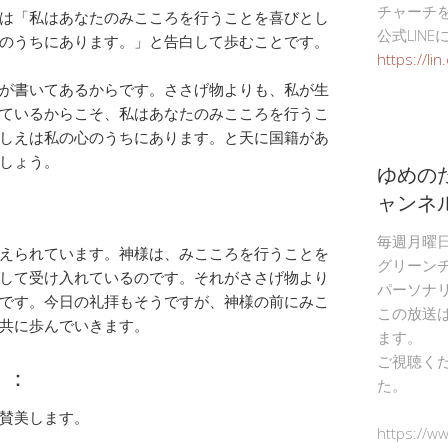
チャーチ
は「私はあなたのみこころを行うことを喜びとし
公式LIN
のうちにあります。」と告白して歩むことです。
https://li
が書いてあるからです。ささげ物よりも、私が生
ているからこそ、私はあなたのみこころを行うこ
しえは私の心のうちにあります。と天に国籍があ
しょう。
ゆめの
ャンネ
毎週月曜
えられています。神様は、みこころを行うことを
グリーン
して受け入れているのです。それがささげ物より
パーソナ
です。今日の礼拝もそうですが、神様の前にみこ
この放送
共に歩んでいきます。
ます。
ご視聴く
）：
た。
賛美します。
https://w