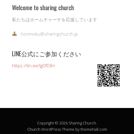
Welcome to sharing church
私たちはホームチャーチを応援しています
: honmoku@sharingchurch.jp
LINE公式にご参加ください
https://lin.ee/Ig0fD8n
Copyright © 2026 Sharing Church.
Church
WordPress Theme by themehall.com