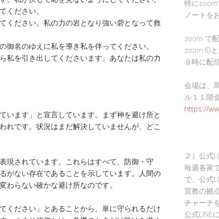
特にzoo
てください。
ノートを
てください。私の力の岩となり強い砦となって救
zoom 
の御名のゆえに私を導き私を伴ってください。
zoom I
ら私を引き出してくださいます。あなたは私の力
９時に配
会場は、
ル１１階
https://w
ています」と宣言しています。まず神を避け所と
われです。状況はまだ解決していませんが、どこ
２）公式L
表現されています。これらはすべて、防御・守
毎週各家
るがない存在であることを示しています。人間の
で、公式L
変わらない確かな避け所なのです。
宣教の拠
チャーチ
てください」とあることから、単に守られるだけ
公式LIN