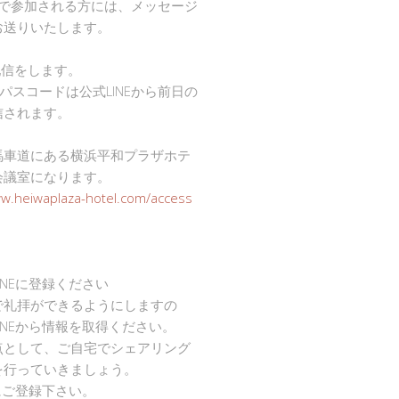
mで参加される方には、メッセージ
お送りいたします。
で配信をします。
Dとパスコードは公式LINEから前日の
信されます。
馬車道にある横浜平和プラザホテ
会議室になります。
ww.heiwaplaza-hotel.com/access
INEに登録ください
で礼拝ができるようにしますの
INEから情報を取得ください。
点として、ご自宅でシェアリング
を行っていきましょう。
Eにご登録下さい。