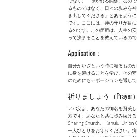
でなく、「導かれる関係」なので
るものではなく、日々の歩みを神
き出してくださる」とあるように
です。ここには、神の守りが目に
るのです。この箇所は、人生の安
って決まることを教えているので
Application：
自分がいざという時に頼るものが
に身を避けることを学び、その守
のためにもデボーションを通して
祈りましょう（Prayer
アバ父よ、あなたの御名を賛美し
方です。あなたと共に歩み続ける
Sharing Church、 Kahului U
一人ひとりをお守りください。病ん