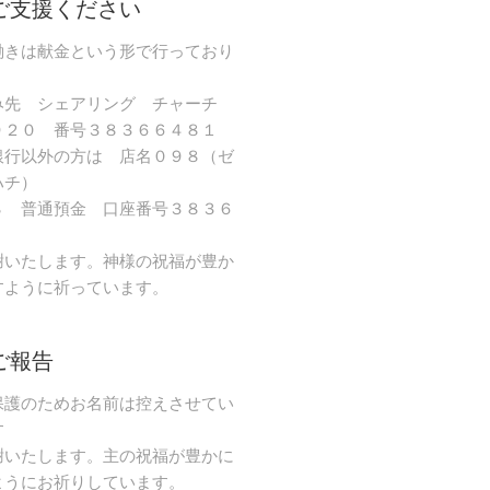
ご支援ください
働きは献金という形で行っており
み先 シェアリング チャーチ
９２０ 番号３８３６６４８１
銀行以外の方は 店名０９８（ゼ
ハチ）
８ 普通預金 口座番号３８３６
謝いたします。神様の祝福が豊か
すように祈っています。
ご報告
保護のためお名前は控えさせてい
す
謝いたします。主の祝福が豊かに
ようにお祈りしています。