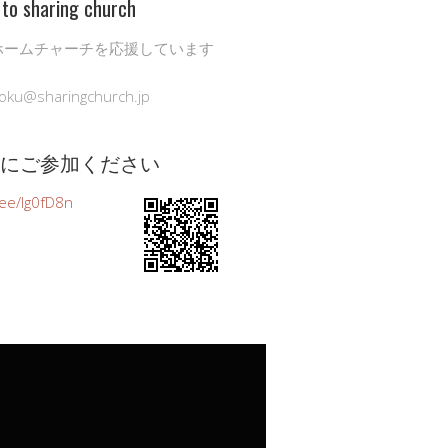
to sharing church
ホームチャーチを応援しています
oku@sharingchurch.jp
公式にご参加ください
n.ee/Ig0fD8n