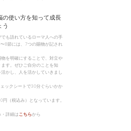
脳の使い方を知って成長
ょう
びでも語れているローマ人への手
節〜8節には、7つの賜物が記され
。
賜物を明確にすることで、対立や
ります。ぜひご自分のことを知
を活かし、人を活かしていきまし
チェックシートで30分ぐらいかか
00円（税込み）となっています。
み・詳細は
こちら
から