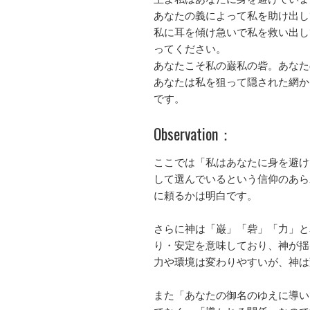
あなたの義によって私を助け出し
私に耳を傾け急いで私を救い出し
ってください。
あなたこそ私の巌私の砦。あなた
あなたは私を狙って隠された網か
です。
Observation：
ここでは「私はあなたに身を避け
して選んでいるという信仰のあら
に頼るかは明白です。
さらに神は「巌」「砦」「力」と
り・安定を意味しており、神が揺
力や環境は変わりやすいが、神は
また「あなたの御名のゆえに導い