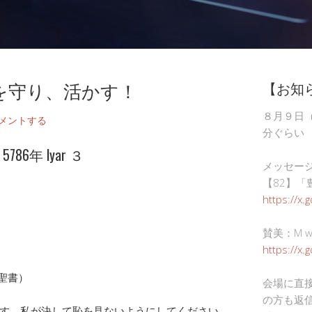
を守り、活かす！
【お知
８月９日
メントする
分ぐらい
86年 lyar ３
メッセー
【82】「
https://x.
賛美：M wor
https://x
訳聖書）
会場に直
の方も返
す。私が決して恥を見ないようにしてください。