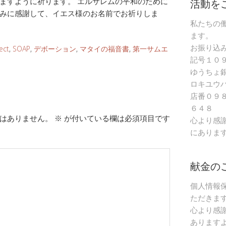
活動を
ますように祈ります。 エルサレムの平和のために
みに感謝して、イエス様のお名前でお祈りしま
私たちの
ます。
お振り込
ect
,
SOAP
,
デボーション
,
マタイの福音書
,
第一サムエ
記号１０
ゆうちょ
ロキユウ
店番０９
６４８
はありません。
※
が付いている欄は必須項目です
心より感
にありま
献金の
個人情報
ただきま
心より感
あります