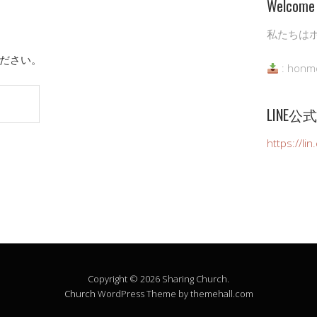
Welcome 
私たちは
ださい。
: honm
LINE
https://li
Copyright © 2026 Sharing Church.
Church
WordPress Theme by themehall.com