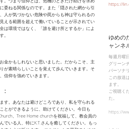
す。つまり信仰とは、危機のときだけ助けを求め
https://li
に委ねる関係なのです。また「隠された網から引
、人が気づかない危険や罠からも神は守られるの
見える範囲を超えて働いていることが示されてい
全は環境ではなく、「誰を避け所とするか」によ
す。
ゆめの
ャンネ
毎週月曜
お金かもしれないと思いました。だからこそ、主
グリーン
りが素晴らしいことを覚えて歩んでいきます。そ
パーソナ
、信仰を強めていきます。
この放送
ます。
）：
ご視聴く
た。
ます。あなたは避けどころであり、私を守られる
ことができるように、助けてください。今日も
https://w
nion Church、Tree Home churchを祝福して、教会員の
でいる人、特にK.T.さんを癒してください。もっ