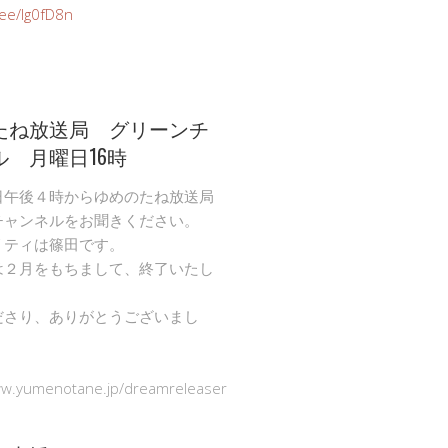
n.ee/Ig0fD8n
たね放送局 グリーンチ
ル 月曜日16時
日午後４時からゆめのたね放送局
チャンネルをお聞きください。
リティは篠田です。
は２月をもちまして、終了いたし
ださり、ありがとうございまし
ww.yumenotane.jp/dreamreleaser