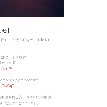
らせ】
（日）１０時３０分〜１１時４０
ジはウェイン牧師
豊かさの泉」
gd/SnlZ9
ship project season 9
.gd/BNGqE
接参加される方、ZOOMでの参加
信いただければ幸いです。