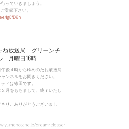
を行っていきましょう。
Eにご登録下さい。
n.ee/Ig0fD8n
たね放送局 グリーンチ
ル 月曜日16時
日午後４時からゆめのたね放送局
チャンネルをお聞きください。
リティは篠田です。
は２月をもちまして、終了いたし
ださり、ありがとうございまし
ww.yumenotane.jp/dreamreleaser