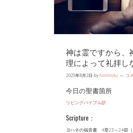
神は霊ですから、
理によって礼拝し
2025年8月2日
by
honmoku
コ
今日の聖書箇所
リビングバイブル訳
Scripture：
ヨハネの福音書 4章23～24節（