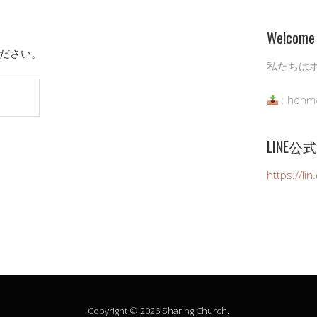
Welcome 
ださい。
私たちは
: honm
LINE
https://li
Copyright © 2026 Sharing Church.