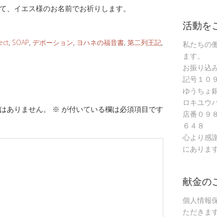
て、イエス様のお名前でお祈りします。
活動を
ect
,
SOAP
,
デボーション
,
ヨハネの福音書
,
第二列王記
,
私たちの
ます。
お振り込
記号１０
ゆうちょ
ロキユウ
はありません。
※
が付いている欄は必須項目です
店番０９
６４８
心より感
にありま
献金の
個人情報
ただきま