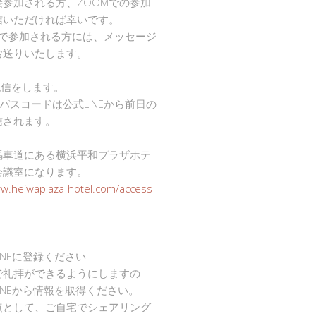
接参加される方、ZOOMでの参加
信いただければ幸いです。
mで参加される方には、メッセージ
お送りいたします。
で配信をします。
Dとパスコードは公式LINEから前日の
信されます。
馬車道にある横浜平和プラザホテ
会議室になります。
ww.heiwaplaza-hotel.com/access
INEに登録ください
で礼拝ができるようにしますの
INEから情報を取得ください。
点として、ご自宅でシェアリング