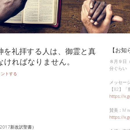
神を礼拝する人は、御霊と真
【お知
なければなりません。
８月９日
分ぐらい
メントする
メッセー
【82】「
https://x.
賛美：M wor
https://x
2017新改訳聖書）