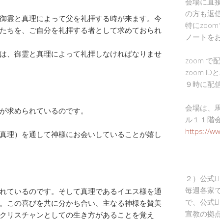
会場に直
の方も返
御霊と真理によって父を礼拝する時が来ます。今
特にzoo
たちを、ご自分を礼拝する者として求めておられ
ノートを
は、御霊と真理によって礼拝しなければなりませ
zoom 
zoom I
９時に配
会場は、
が求められているのです。
ル１１階
https://w
真理）を通して神様にお会いしていることが嬉し
２）公式L
毎週各家
れているのです。そして真理であるイエス様を通
で、公式L
。この喜びを共に分かち合い、主なる神様を賛美
宣教の拠
クリスチャンとしての生き方があることを覚え