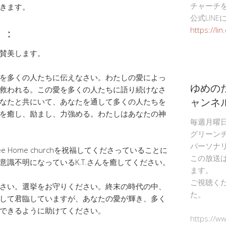
チャーチ
きます。
公式LIN
）：
https://li
賛美します。
を多くの人たちに伝えなさい。わたしの愛によっ
ゆめの
救われる。この愛を多くの人たちに語り続けなさ
ャンネ
なたと共にいて、あなたを通して多くの人たちを
を癒し、励まし、力強める。わたしはあなたの神
毎週月曜
グリーン
パーソナ
h、Tree Home churchを祝福してくださっていることに
この放送
識不明になっているK.T.さんを癒してください。
ます。
ご視聴く
さい。選挙をお守りください。終末の時代の中、
た。
して君臨していますが、あなたの愛が輝き、多く
できるように助けてください。
https://w