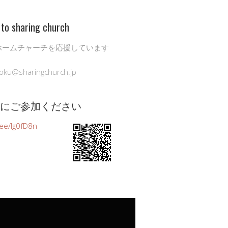
to sharing church
ホームチャーチを応援しています
oku@sharingchurch.jp
公式にご参加ください
n.ee/Ig0fD8n