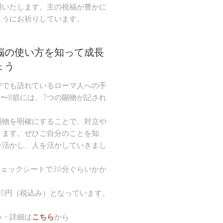
謝いたします。主の祝福が豊かに
ようにお祈りしています。
脳の使い方を知って成長
ょう
びでも語れているローマ人への手
節〜8節には、7つの賜物が記され
。
賜物を明確にすることで、対立や
ります。ぜひご自分のことを知
を活かし、人を活かしていきまし
チェックシートで30分ぐらいかか
00円（税込み）となっています。
み・詳細は
こちら
から