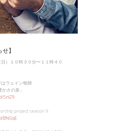
らせ】
（日）１０時３０分〜１１時４０
ジはウェイン牧師
豊かさの泉」
gd/SnlZ9
ship project season 9
.gd/BNGqE