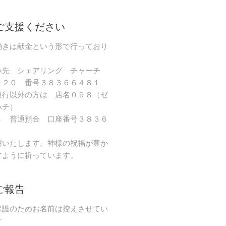
ご支援ください
働きは献金という形で行っており
み先 シェアリング チャーチ
９２０ 番号３８３６６４８１
銀行以外の方は 店名０９８（ゼ
ハチ）
８ 普通預金 口座番号３８３６
謝いたします。神様の祝福が豊か
すように祈っています。
ご報告
保護のためお名前は控えさせてい
す