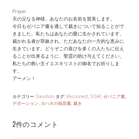
Prayer
天の父なる神様、あなたのお名前を賛美します。
今日もゼパニア書を通して裁きについて知ることがで
きました。私たちはあなたの愛に生かされています。
裁かれる者が罪赦され、ただあなたの一方的な恵みに
生きています。どうぞこの喜びを多くの人たちに伝え
ることが出来るように、聖霊の助け与えてください。
私たちの救い主イエスキリストの御名でお祈りしま
す。
アーメン！
カテゴリー:
Devotion
タグ:
lifeconnect
,
SOAP
,
ゼパニア書
,
デボーション
,
ヨハネの福音書
,
裁き
2件のコメント