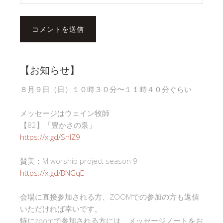
【お知らせ】
８月９日（日）１０時３０分〜１１時４０分ぐらい
メッセージはウェイン牧師
【82】「豊かさの泉」
https://x.gd/SnlZ9
賛美：M worship project season 9
https://x.gd/BNGqE
会場に直接参加される方、ZOOMでの参加の方も返信
いただければ幸いです。
特にzoomで参加される方には、メッセージノートをお