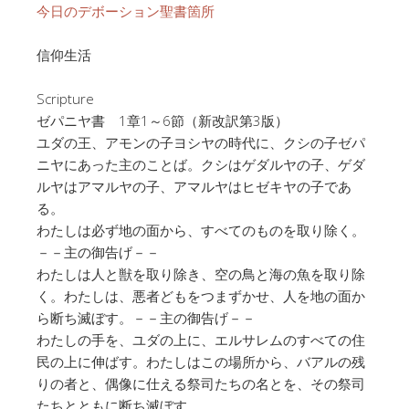
今日のデボーション聖書箇所
信仰生活
Scripture
ゼパニヤ書 1章1～6節（新改訳第3版）
ユダの王、アモンの子ヨシヤの時代に、クシの子ゼパ
ニヤにあった主のことば。クシはゲダルヤの子、ゲダ
ルヤはアマルヤの子、アマルヤはヒゼキヤの子であ
る。
わたしは必ず地の面から、すべてのものを取り除く。
－－主の御告げ－－
わたしは人と獣を取り除き、空の鳥と海の魚を取り除
く。わたしは、悪者どもをつまずかせ、人を地の面か
ら断ち滅ぼす。－－主の御告げ－－
わたしの手を、ユダの上に、エルサレムのすべての住
民の上に伸ばす。わたしはこの場所から、バアルの残
りの者と、偶像に仕える祭司たちの名とを、その祭司
たちとともに断ち滅ぼす。