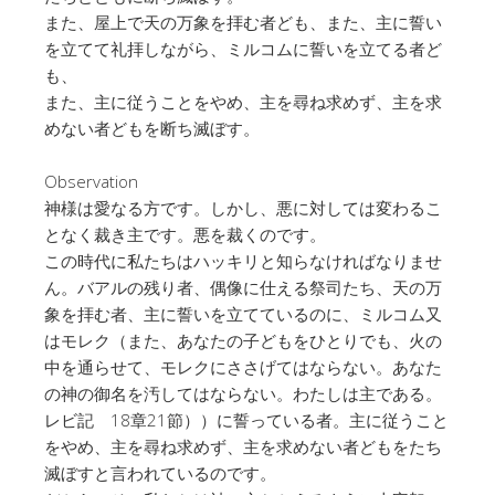
また、屋上で天の万象を拝む者ども、また、主に誓い
を立てて礼拝しながら、ミルコムに誓いを立てる者ど
も、
また、主に従うことをやめ、主を尋ね求めず、主を求
めない者どもを断ち滅ぼす。
Observation
神様は愛なる方です。しかし、悪に対しては変わるこ
となく裁き主です。悪を裁くのです。
この時代に私たちはハッキリと知らなければなりませ
ん。バアルの残り者、偶像に仕える祭司たち、天の万
象を拝む者、主に誓いを立てているのに、ミルコム又
はモレク（また、あなたの子どもをひとりでも、火の
中を通らせて、モレクにささげてはならない。あなた
の神の御名を汚してはならない。わたしは主である。
レビ記 18章21節））に誓っている者。主に従うこと
をやめ、主を尋ね求めず、主を求めない者どもをたち
滅ぼすと言われているのです。