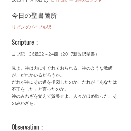
2023年11月10日
by
honmoku
2件のコメント
今日の聖書箇所
リビングバイブル訳
Scripture：
ヨブ記 36章22～24節（2017新改訳聖書）
見よ、神は力にすぐれておられる。神のような教師
が、だれかいるだろうか。
だれが神にその道を指図したのか。だれが「あなたは
不正をした」と言ったのか。
神のみわざを覚えて賛美せよ。人々がほめ歌った、そ
のみわざを。
Observation：