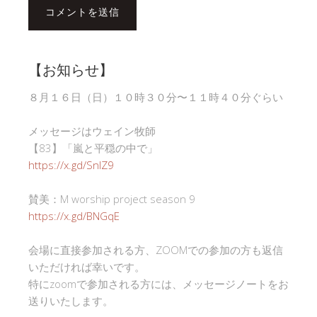
【お知らせ】
８月１６日（日）１０時３０分〜１１時４０分ぐらい
メッセージはウェイン牧師
【83】「嵐と平穏の中で」
https://x.gd/SnlZ9
賛美：M worship project season 9
https://x.gd/BNGqE
会場に直接参加される方、ZOOMでの参加の方も返信
いただければ幸いです。
特にzoomで参加される方には、メッセージノートをお
送りいたします。