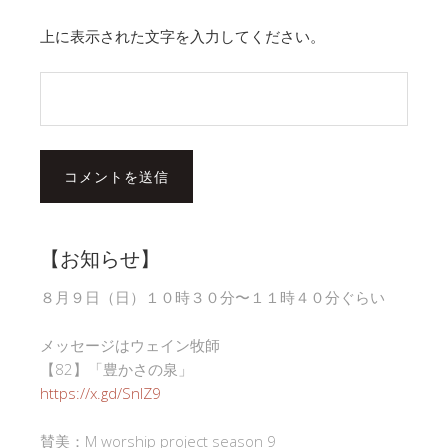
上に表示された文字を入力してください。
【お知らせ】
８月９日（日）１０時３０分〜１１時４０分ぐらい
メッセージはウェイン牧師
【82】「豊かさの泉」
https://x.gd/SnlZ9
賛美：M worship project season 9