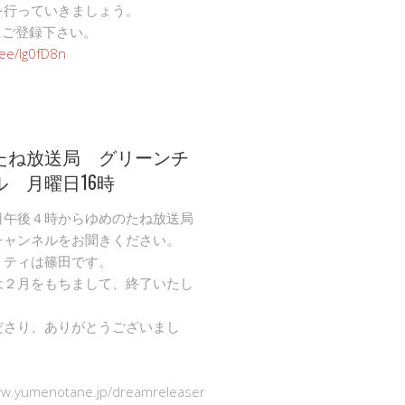
を行っていきましょう。
Eにご登録下さい。
n.ee/Ig0fD8n
たね放送局 グリーンチ
ル 月曜日16時
日午後４時からゆめのたね放送局
チャンネルをお聞きください。
リティは篠田です。
は２月をもちまして、終了いたし
ださり、ありがとうございまし
ww.yumenotane.jp/dreamreleaser