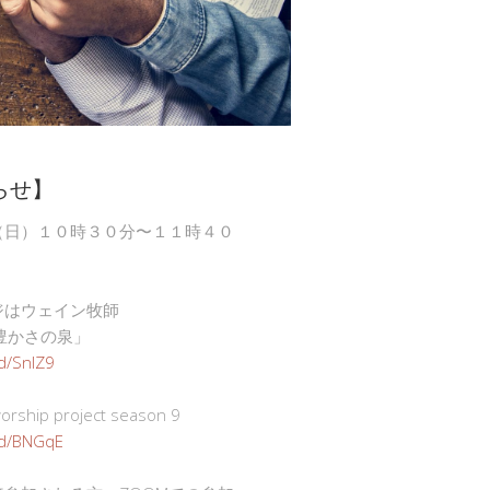
らせ】
（日）１０時３０分〜１１時４０
ジはウェイン牧師
豊かさの泉」
gd/SnlZ9
ship project season 9
.gd/BNGqE