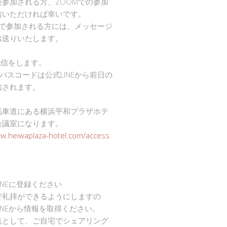
接参加される方、ZOOMでの参加
信いただければ幸いです。
mで参加される方には、メッセージ
お送りいたします。
で配信をします。
Dとパスコードは公式LINEから前日の
信されます。
馬車道にある横浜平和プラザホテ
会議室になります。
ww.heiwaplaza-hotel.com/access
INEに登録ください
で礼拝ができるようにしますの
INEから情報を取得ください。
点として、ご自宅でシェアリング