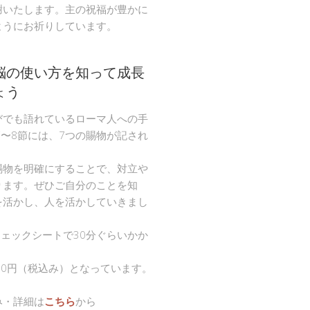
謝いたします。主の祝福が豊かに
ようにお祈りしています。
脳の使い方を知って成長
ょう
びでも語れているローマ人への手
節〜8節には、7つの賜物が記され
。
賜物を明確にすることで、対立や
ります。ぜひご自分のことを知
を活かし、人を活かしていきまし
チェックシートで30分ぐらいかか
00円（税込み）となっています。
み・詳細は
こちら
から