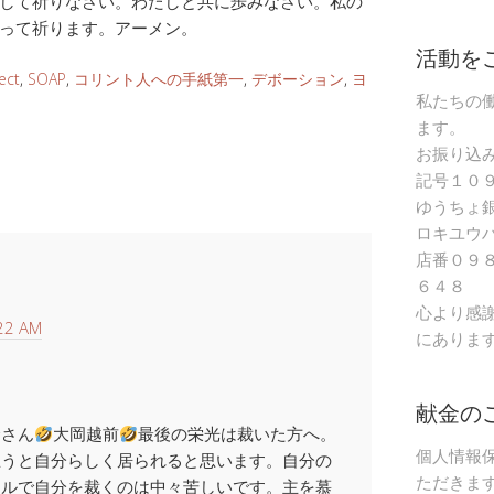
して祈りなさい。わたしと共に歩みなさい。私の
って祈ります。アーメン。
活動を
ect
,
SOAP
,
コリント人への手紙第一
,
デボーション
,
ヨ
私たちの
ます。
お振り込
記号１０
ゆうちょ
ロキユウ
店番０９
６４８
心より感
22 AM
にありま
献金の
金さん
大岡越前
最後の栄光は裁いた方へ。
個人情報
思うと自分らしく居られると思います。自分の
ただきま
ールで自分を裁くのは中々苦しいです。主を慕