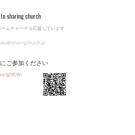
to sharing church
ホームチャーチを応援しています
oku@sharingchurch.jp
公式にご参加ください
n.ee/Ig0fD8n