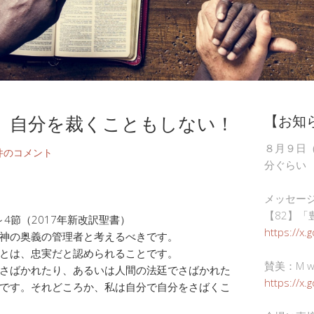
、自分を裁くこともしない！
【お知
８月９日
件のコメント
分ぐらい
メッセー
【82】「
4節（2017年新改訳聖書）
https://x.
神の奥義の管理者と考えるべきです。
とは、忠実だと認められることです。
賛美：M wor
さばかれたり、あるいは人間の法廷でさばかれた
https://x
です。それどころか、私は自分で自分をさばくこ