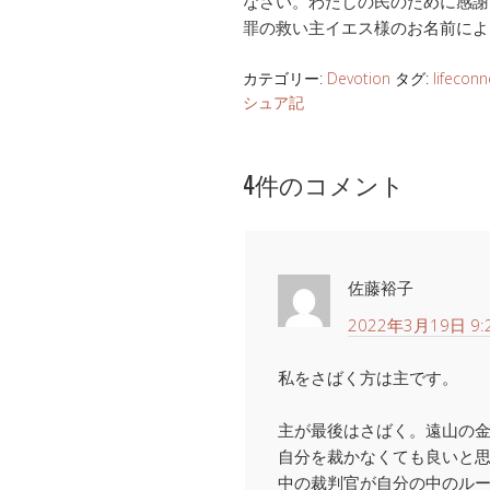
なさい。わたしの民のために感謝
罪の救い主イエス様のお名前によ
カテゴリー:
Devotion
タグ:
lifeconn
シュア記
4件のコメント
佐藤裕子
2022年3月19日 9:
私をさばく方は主です。
主が最後はさばく。遠山の
自分を裁かなくても良いと
中の裁判官が自分の中のル