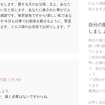
心より感
とをします。愛する天のお父様。主よ。あなた
あります
救い主と信じます。あなたに赦された事がどん
感謝です。無罪放免ですから!!新しい私であな
す!今日も仕事でお客様を癒せるように。聖霊
自分の
します。イエス様のお名前でお祈りします。ア
しまし
奉仕の喜
紙12章6
ています
ご自分の
争いが減
り、自分
ょう。
0日 7:39 AM
175問の
ります。
しょう。
費用は50
そ、裁く必要はないですからね。
お申し込