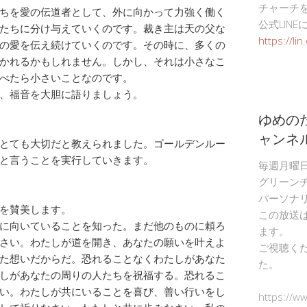
チャーチ
ちを愛の伝道者として、外に向かって力強く働く
公式LIN
たちに分け与えていくのです。裁き主は天の父な
https://li
の愛を伝え続けていくのです。その時に、多くの
かれるかもしれません。しかし、それは小さなこ
べたら小さいことなのです。
、福音を大胆に語りましょう。
ゆめの
ャンネ
とても大切だと教えられました。ゴールデンルー
と言うことを実行していきます。
毎週月曜
グリーン
パーソナ
を賛美します。
この放送
に向いていることを知った。まだ他のものに頼ろ
ます。
さい。わたしが道を開き、あなたの願いを叶えよ
ご視聴く
た想いだからだ。恐れることなくわたしがあなた
た。
しがあなたの周りの人たちを祝福する。恐れるこ
い。わたしが共にいることを喜び、善い行いをし
https://w