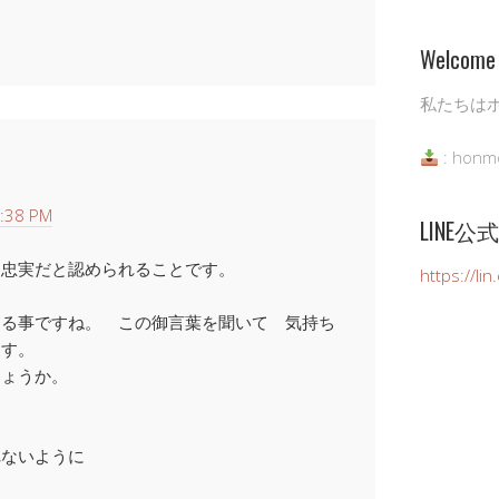
Welcome 
私たちは
: honm
:38 PM
LINE
、忠実だと認められることです。
https://li
める事ですね。 この御言葉を聞いて 気持ち
ます。
しょうか。
れないように