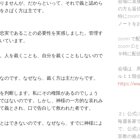
会場に直
りませんが、だからといって、それで義と認めら
の方も返
をさばく方は主です。
特にzoo
ノートを
忠実であることの必要性を実感しました。管理す
zoom 
いています。
zoom I
９時に配
。人を裁くことも、自分を裁くこともしないので
会場は、
ル１１階
なのです。なぜなら、裁く方は主だからです。
https://w
を判断します。私にその権限があるのでしょう
ではないのです。しかし、神様の一方的な哀れみ
て義とされ、口で告白して救われた者です。
２）公式L
毎週各家
とはできないのです。なぜなら、すでに神様によ
で、公式L
宣教の拠