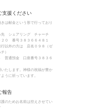
ご支援ください
働きは献金という形で行っており
み先 シェアリング チャーチ
９２０ 番号３８３６６４８１
銀行以外の方は 店名０９８（ゼ
ハチ）
８ 普通預金 口座番号３８３６
謝いたします。神様の祝福が豊か
すように祈っています。
ご報告
保護のためお名前は控えさせてい
す