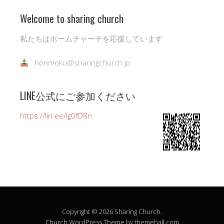
Welcome to sharing church
私たちはホームチャーチを応援しています
: honmoku@sharingchurch.jp
LINE公式にご参加ください
https://lin.ee/Ig0fD8n
Copyright © 2026 Sharing Church.
Church
WordPress Theme by themehall.com