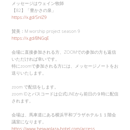
メッセージはウェイン牧師
【82】「豊かさの泉」
https://x.gd/SnlZ9
賛美：M worship project season 9
https://x.gd/BNGqE
会場に直接参加される方、ZOOMでの参加の方も返信
いただければ幸いです。
特にzoomで参加される方には、メッセージノートをお
送りいたします。
zoom で配信をします。
zoom IDとパスコードは公式LINEから前日の９時に配信
されます。
会場は、馬車道にある横浜平和プラザホテル１１階会
議室になります。
https://www.heiwaplaza-hotel.com/access