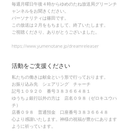
毎週月曜日午後４時からゆめのたね放送局グリーンチ
ャンネルをお聞きください。
パーソナリティは篠田です。
この放送は２月をもちまして、終了いたします。
ご視聴くださり、ありがとうございました。
https://www.yumenotane.jp/dreamreleaser
活動をご支援ください
私たちの働きは献金という形で行っております。
お振り込み先 シェアリング チャーチ
記号１０９２０ 番号３８３６６４８１
ゆうちょ銀行以外の方は 店名０９８（ゼロキユウハ
チ）
店番０９８ 普通預金 口座番号３８３６６４８
心より感謝いたします。神様の祝福が豊かにあります
ように祈っています。