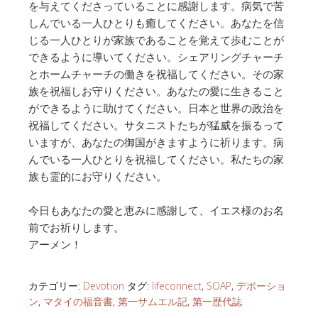
を与えてくださっていることに感謝します。病気で苦
しんでいる一人ひとりも癒してください。あなたを信
じる一人ひとりが家族であることを覚えて歩むことが
できるように導いてください。シェアリングチャーチ
とホームチャーチの働きを祝福してください。その家
族を祝福しお守りください。あなたの愛に生きること
ができるように助けてください。日本と世界の政治を
祝福してください。サタニストたちが猛威を振るって
いますが、あなたの御国がきますように祈ります。病
んでいる一人ひとりを祝福してください。私たちの家
族も霊的にお守りください。
今日もあなたの愛と恵みに感謝して、イエス様のお名
前でお祈りします。
アーメン！
カテゴリー:
Devotion
タグ:
lifeconnect
,
SOAP
,
デボーショ
ン
,
マタイの福音書
,
第一サムエル記
,
第一歴代誌