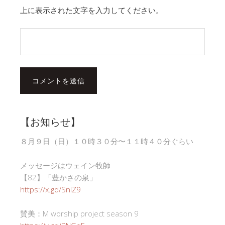
上に表示された文字を入力してください。
【お知らせ】
８月９日（日）１０時３０分〜１１時４０分ぐらい
メッセージはウェイン牧師
【82】「豊かさの泉」
https://x.gd/SnlZ9
賛美：M worship project season 9