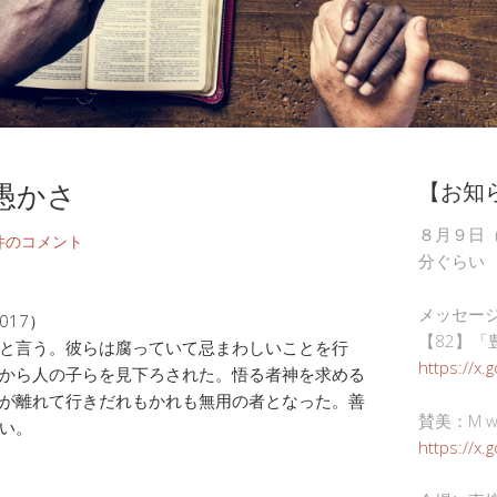
愚かさ
【お知
８月９日
件のコメント
分ぐらい
メッセー
017）
【82】「
と言う。彼らは腐っていて忌まわしいことを行
https://x.
から人の子らを見下ろされた。悟る者神を求める
が離れて行きだれもかれも無用の者となった。善
賛美：M wor
い。
https://x