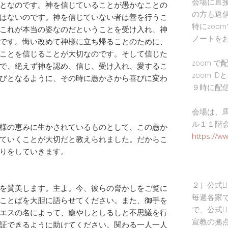
会場に直
となのです。神を信じていることが愚かなことの
の方も返
はないのです。神を信じていない者は善を行うこ
特にzoo
これが本当の姿なのだということを受け入れ、神
ノートを
です。悔い改めて神様に立ち帰ることのために、
ことを信じることが大切なのです。そして信じた
zoom 
で、絶えず神を認め、信じ、受け入れ、愛するこ
zoom I
びとなるように、その時に愚かさから喜びに変わ
９時に配
会場は、
ル１１階
様の恵みに生かされているものとして、この愚か
https://w
ていくことが大切だと教えられました。だからこ
りをしていきます。
２）公式L
を賛美します。主よ。今、彼らの脅かしをご覧に
毎週各家
ことばを大胆に語らせてください。また、御手を
で、公式L
エスの名によって、癒やしとしるしと不思議を行
宣教の拠
証できるように助けてください。関わる一人一人