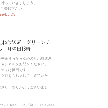
を行っていきましょう。
Eにご登録下さい。
n.ee/Ig0fD8n
たね放送局 グリーンチ
ル 月曜日16時
日午後４時からゆめのたね放送局
チャンネルをお聞きください。
リティは篠田です。
は２月をもちまして、終了いたし
ださり、ありがとうございまし
ww.yumenotane.jp/dreamreleaser