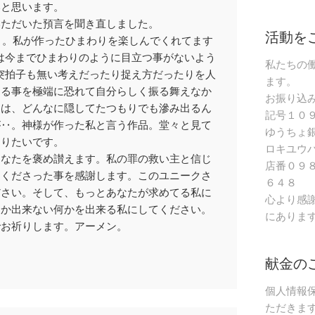
いと思います。
いただいた預言を聞き直しました。
活動を
と。私が作ったひまわりを楽しんでくれてます
は今までひまわりのように目立つ事がないよう
私たちの
突拍子も無い考えだったり捉え方だったりを人
ます。
出る事を極端に恐れて自分らしく振る舞えなか
お振り込
近は、どんなに隠してたつもりでも滲み出るん
記号１０
が‥。神様が作った私と言う作品。堂々と見て
ゆうちょ
なりたいです。
ロキユウ
あなたを褒め讃えます。私の罪の救い主と信じ
店番０９
てくださった事を感謝します。このユニークさ
６４８
ださい。そして、もっとあなたが求めてる私に
心より感
しか出来ない何かを出来る私にしてください。
にありま
でお祈りします。アーメン。
献金の
個人情報
ただきま