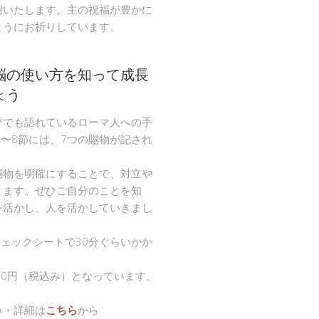
謝いたします。主の祝福が豊かに
ようにお祈りしています。
脳の使い方を知って成長
ょう
びでも語れているローマ人への手
節〜8節には、7つの賜物が記され
。
賜物を明確にすることで、対立や
ります。ぜひご自分のことを知
を活かし、人を活かしていきまし
チェックシートで30分ぐらいかか
00円（税込み）となっています。
み・詳細は
こちら
から