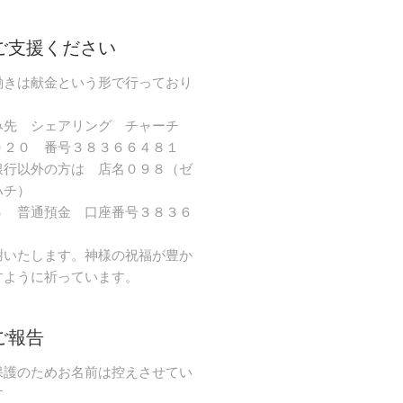
ご支援ください
働きは献金という形で行っており
み先 シェアリング チャーチ
９２０ 番号３８３６６４８１
銀行以外の方は 店名０９８（ゼ
ハチ）
８ 普通預金 口座番号３８３６
謝いたします。神様の祝福が豊か
すように祈っています。
ご報告
保護のためお名前は控えさせてい
す