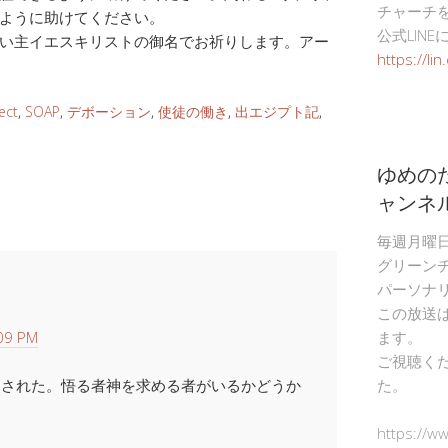
チャーチ
ように助けてください。
公式LIN
い主イエスキリストの御名でお祈りします。アー
https://li
ect
,
SOAP
,
デボーション
,
使徒の働き
,
出エジプト記
,
ゆめの
ャンネ
毎週月曜
グリーン
パーソナ
この放送
09 PM
ます。
ご視聴く
ろされた。悟る者神を求める者がいるかどうか
た。
https://w