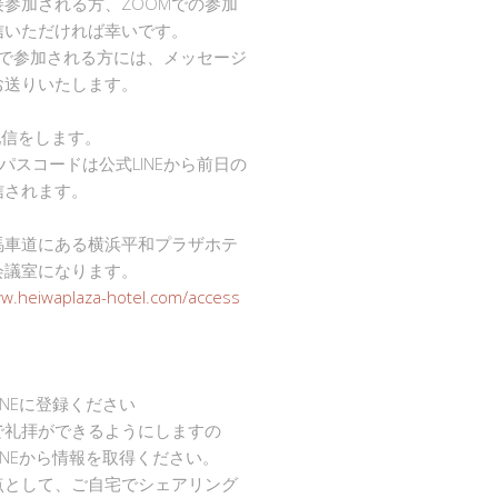
接参加される方、ZOOMでの参加
信いただければ幸いです。
mで参加される方には、メッセージ
お送りいたします。
で配信をします。
Dとパスコードは公式LINEから前日の
信されます。
馬車道にある横浜平和プラザホテ
会議室になります。
ww.heiwaplaza-hotel.com/access
INEに登録ください
で礼拝ができるようにしますの
INEから情報を取得ください。
点として、ご自宅でシェアリング