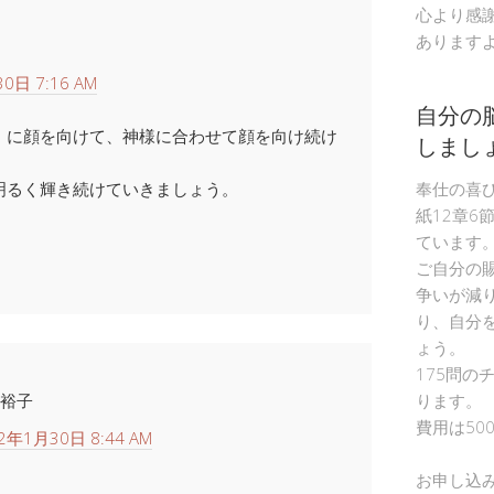
心より感
あります
0日 7:16 AM
自分の
）に顔を向けて、神様に合わせて顔を向け続け
しまし
明るく輝き続けていきましょう。
奉仕の喜
紙12章6
ています
ご自分の
争いが減
り、自分
ょう。
175問の
裕子
ります。
費用は50
2年1月30日 8:44 AM
お申し込