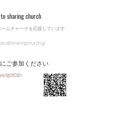
to sharing church
ホームチャーチを応援しています
oku@sharingchurch.jp
公式にご参加ください
n.ee/Ig0fD8n