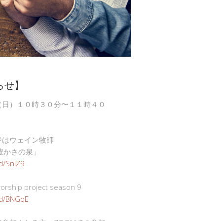
らせ】
（日）１０時３０分〜１１時４０
ジはウェイン牧師
豊かさの泉」
gd/SnlZ9
ship project season 9
.gd/BNGqE