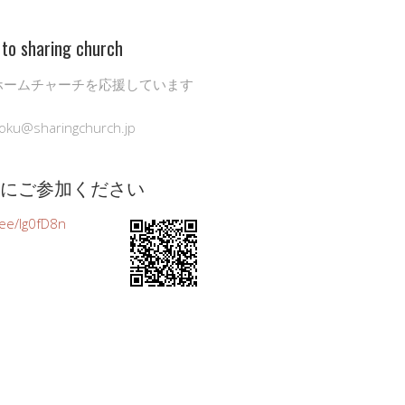
to sharing church
ホームチャーチを応援しています
oku@sharingchurch.jp
公式にご参加ください
n.ee/Ig0fD8n