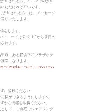
接参加される方、ZOOMでの参加
信いただければ幸いです。
mで参加される方には、メッセージ
お送りいたします。
で配信をします。
Dとパスコードは公式LINEから前日の
信されます。
馬車道にある横浜平和プラザホテ
会議室になります。
ww.heiwaplaza-hotel.com/access
INEに登録ください
で礼拝ができるようにしますの
INEから情報を取得ください。
点として、ご自宅でシェアリング