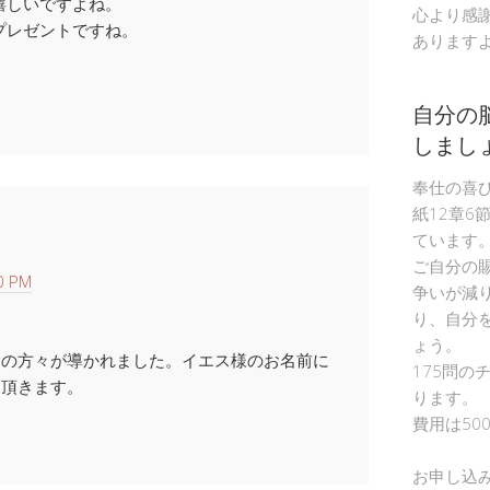
嬉しいですよね。
心より感
プレゼントですね。
あります
。
自分の
しまし
奉仕の喜
紙12章6
ています
ご自分の
0 PM
争いが減
り、自分
ょう。
んの方々が導かれました。イエス様のお名前に
175問の
て頂きます。
ります。
費用は50
お申し込