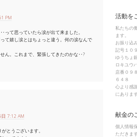
活動を
51 PM
私たちの
な‥って思っていたら涙が出て来ました。
ます。
言って嬉し涙とはちょっと違う。何の涙なんで
お振り込
記号１０
せん。これまで、緊張してきたのかな‥?
ゆうちょ
ロキユウ
店番０９
６４８
心より感
にありま
献金の
日 7:12 AM
個人情報
りがとうございます。
ただきま