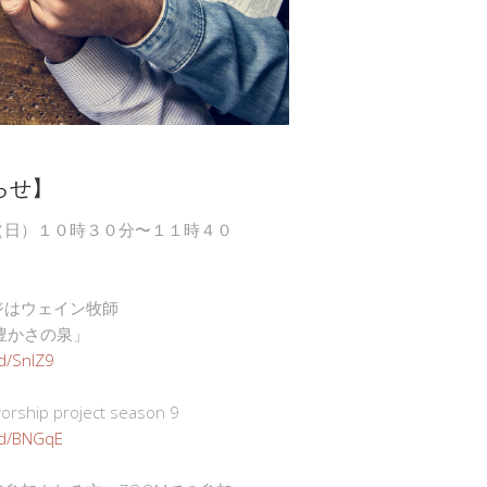
らせ】
（日）１０時３０分〜１１時４０
ジはウェイン牧師
豊かさの泉」
gd/SnlZ9
ship project season 9
.gd/BNGqE