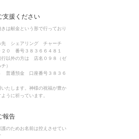
ご支援ください
働きは献金という形で行っており
み先 シェアリング チャーチ
９２０ 番号３８３６６４８１
銀行以外の方は 店名０９８（ゼ
ハチ）
８ 普通預金 口座番号３８３６
謝いたします。神様の祝福が豊か
すように祈っています。
ご報告
保護のためお名前は控えさせてい
す