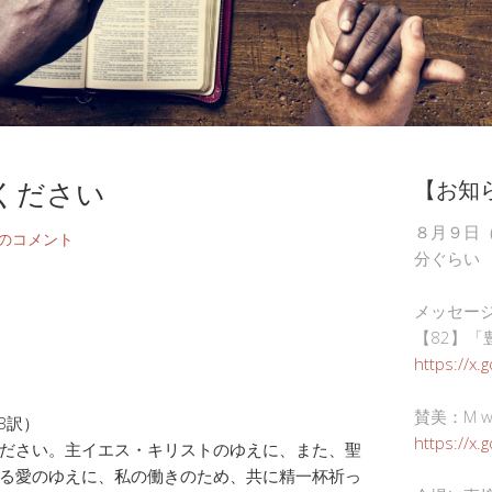
ください
【お知
８月９日
件のコメント
分ぐらい
メッセー
【82】「
https://x.
賛美：M wor
B訳）
https://x
ださい。主イエス・キリストのゆえに、また、聖
る愛のゆえに、私の働きのため、共に精一杯祈っ