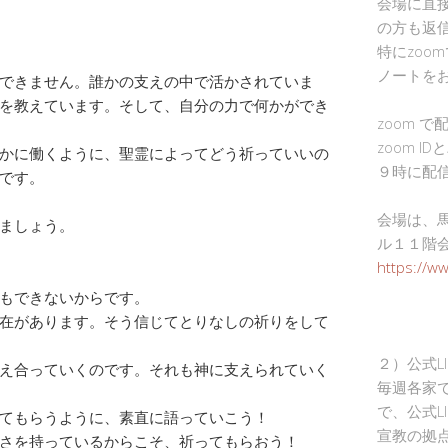
会場に直
の方も返
特にzoo
ノートを
できません。誰かの支えの中で活かされていま
を教えています。そして、自分の力で何かができ
zoom 
zoom I
かに働くように、聖霊によってどう祈っていいの
９時に配
です。
会場は、
ましょう。
ル１１階
https://w
もできないからです。
在があります。そう信じてとりなしの祈りをして
２）公式L
え合っていくのです。それも神に支えられていく
毎週各家
で、公式L
てもらうように、素直に語っていこう！
宣教の拠
さを持っているからこそ、祈ってもらおう！