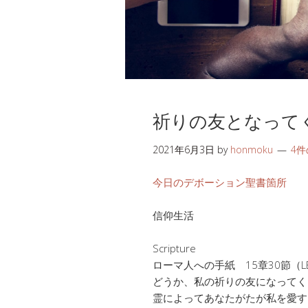
祈りの友となって
2021年6月3日
by
honmoku
4
今日のデボーション聖書箇所
信仰生活
Scripture
ローマ人への手紙 15章30節（L
どうか、私の祈りの友になってく
霊によってあなたがたが私を愛す