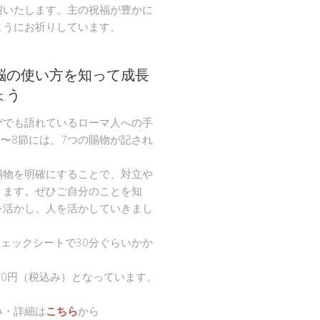
謝いたします。主の祝福が豊かに
ようにお祈りしています。
脳の使い方を知って成長
ょう
びでも語れているローマ人への手
節〜8節には、7つの賜物が記され
。
賜物を明確にすることで、対立や
ります。ぜひご自分のことを知
を活かし、人を活かしていきまし
チェックシートで30分ぐらいかか
00円（税込み）となっています。
み・詳細は
こちら
から