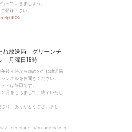
を行っていきましょう。
Eにご登録下さい。
n.ee/Ig0fD8n
たね放送局 グリーンチ
ル 月曜日16時
日午後４時からゆめのたね放送局
チャンネルをお聞きください。
リティは篠田です。
は２月をもちまして、終了いたし
ださり、ありがとうございまし
ww.yumenotane.jp/dreamreleaser