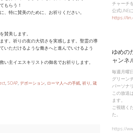
チャーチ
てもらう！
公式LIN
に、特に賛美のために、お祈りください。
https://li
を賛美します。
ます。祈りの友の大切さを実感します。聖霊の導
ていただけるような働きへと進んでいけるよう
ゆめの
ャンネ
救い主イエスキリストの御名でお祈りします。
毎週月曜
グリーン
ect
,
SOAP
,
デボーション
,
ローマ人への手紙
,
祈り
,
箴
パーソナ
この放送
ます。
ご視聴く
た。
https://w