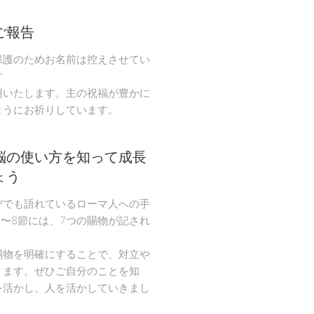
ご報告
保護のためお名前は控えさせてい
す
謝いたします。主の祝福が豊かに
ようにお祈りしています。
脳の使い方を知って成長
ょう
びでも語れているローマ人への手
節〜8節には、7つの賜物が記され
。
賜物を明確にすることで、対立や
ります。ぜひご自分のことを知
を活かし、人を活かしていきまし