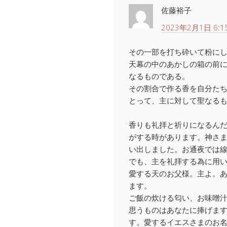
佐藤裕子
2023年2月1日 6:1
その一部を打ち砕いて粉に
天幕の中のあかしの箱の前
なるものである。
その割合で作る香を自分た
とって、主に対して聖なる
香りも礼拝と祈りになるん
がする時があります。神さ
い出しました。お通夜では
でも、主を礼拝する為に用
愛する天のお父様。主よ。
ます。
ご飯の炊ける匂い、お味噌汁
思うものはあなたに捧げま
す。愛するイエスさまのお