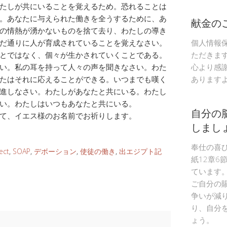
たしが共にいることを覚えるため。恐れることは
。あなたに与えられた働きを全うするために、あ
献金の
の情熱が湧かないものを捨て去り、わたしの導き
だ通りに人が育成されていることを覚えなさい。
個人情報
とではなく、個々が生かされていくことである。
ただきま
い。私の耳を持って人々の声を聞きなさい。わた
心より感
たはそれに応えることができる。いつまでも嘆く
あります
進しなさい。わたしがあなたと共にいる。わたし
い。わたしはいつもあなたと共にいる。
自分の
て、イエス様のお名前でお祈りします。
しまし
奉仕の喜
ect
,
SOAP
,
デボーション
,
使徒の働き
,
出エジプト記
紙12章6
ています
ご自分の
争いが減
り、自分
ょう。