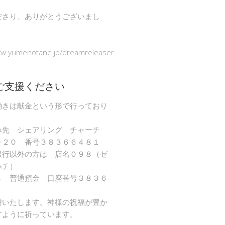
ださり、ありがとうございまし
ww.yumenotane.jp/dreamreleaser
ご支援ください
働きは献金という形で行っており
み先 シェアリング チャーチ
９２０ 番号３８３６６４８１
銀行以外の方は 店名０９８（ゼ
ハチ）
８ 普通預金 口座番号３８３６
謝いたします。神様の祝福が豊か
すように祈っています。