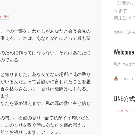
175問の
ります。
5 PM
費用は50
し、その一部を、わたしがあなたと会う会見の
お申し込
に供える。これは、あなたがたにとって最も聖
Welcome 
ちのために作ってはならない。それはあなたに
ものである。
私たちは
だと知りました。花なんてない場所に花の香り
: honm
まがいるんだよって昔誰かに言われたことを思
線香を枯らさないし。香りは魔除けにもなる。
います。
LINE
あなたを褒め讃えます。私の罪の救い主と信じ
https://li
の匂い、石鹸の香り…全て私がイイ匂いだと
す。この香りを嗅ぐ時にあなたを褒め讃えま
名前でお祈りします。アーメン。