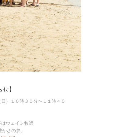
らせ】
（日）１０時３０分〜１１時４０
ジはウェイン牧師
豊かさの泉」