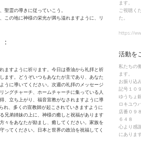
ます。
、聖霊の導きに従っていこう。
ご視聴く
、この地に神様の栄光が満ち溢れますように、リ
た。
https://w
）：
活動を
私たちの
れますように祈ります。今日は香油から礼拝と祈
ます。
します。どうぞいつもあなたが主であり、あなた
お振り込
ように導いてください。次週の礼拝のメッセージ
記号１０
リングチャーチ、ホームチャーチに集っている人
ゆうちょ
得、立ち上がり、福音宣教がなされますように導
ロキユウ
められ、多くの宣教師が起こされていきますように
店番０９
る兄弟姉妹の上に、神様の癒しと祝福があります
６４８
方々をあなたが励まし、癒してください。家族を
心より感
守ってください。日本と世界の政治を祝福してく
にありま