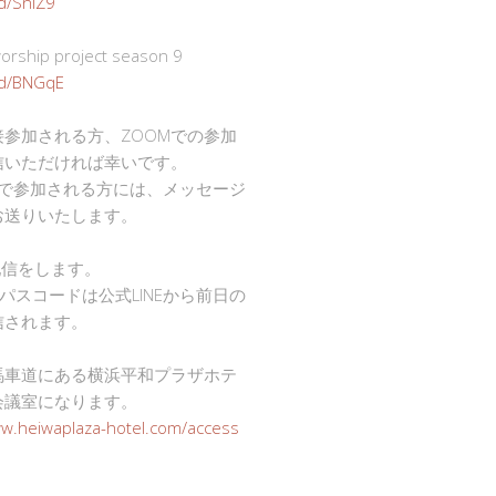
gd/SnlZ9
ship project season 9
.gd/BNGqE
接参加される方、ZOOMでの参加
信いただければ幸いです。
mで参加される方には、メッセージ
お送りいたします。
で配信をします。
Dとパスコードは公式LINEから前日の
信されます。
馬車道にある横浜平和プラザホテ
会議室になります。
ww.heiwaplaza-hotel.com/access