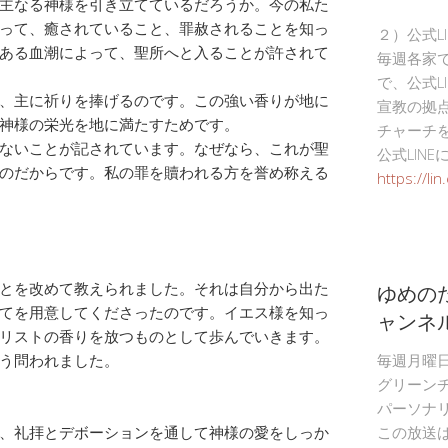
主なる神様を引き立てているだろうか。今の私た
って、癒されていること、罪赦されることを知っ
２）公式L
ある血潮によって、聖所へと入ることが許されて
毎週各家
で、公式L
、主に祈りを捧げるのです。この強い香りが地に
宣教の拠
神様の栄光を地に満たすためです。
チャーチ
ないことが記されています。なぜなら、これが聖
公式LIN
のだからです。私の罪を贖われる方を誉め称える
https://li
ゆめの
とを改めて教えられました。それは自分から出た
てを用意してくださったのです。イエス様を知っ
ャンネ
リストの香りを放つものとして歩んでいきます。
う問われました。
毎週月曜
グリーン
パーソナ
、礼拝とデボーションを通して神様の愛をしっか
この放送