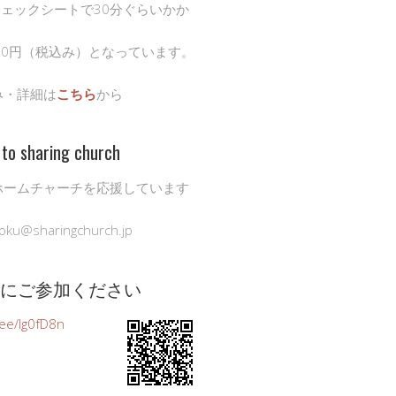
チェックシートで30分ぐらいかか
00円（税込み）となっています。
み・詳細は
こちら
から
to sharing church
ホームチャーチを応援しています
oku@sharingchurch.jp
公式にご参加ください
n.ee/Ig0fD8n