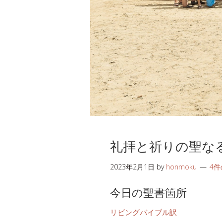
礼拝と祈りの聖な
2023年2月1日
by
honmoku
4
今日の聖書箇所
リビングバイブル訳