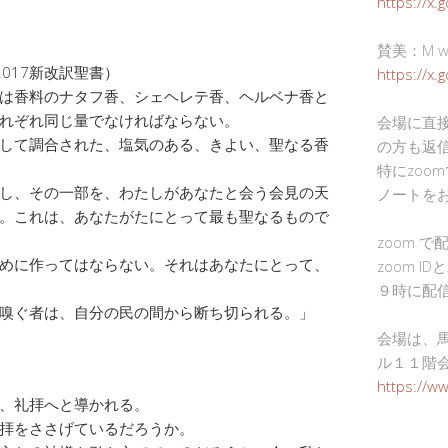
https://x.
賛美：M wor
2017新改訳聖書）
https://x
は香料のナタフ香、シェヘレテ香、ヘルベナ香と
れぞれ同じ量でなければならない。
会場に直
して調合された、塩気のある、きよい、聖なる香
の方も返
特にzoo
し、その一部を、わたしがあなたと会う会見の天
ノートを
。これは、あなたがたにとって最も聖なるもので
zoom 
めに作ってはならない。それはあなたにとって、
zoom I
９時に配
嗅ぐ者は、自分の民の間から断ち切られる。」
会場は、
ル１１階
https://w
、礼拝へと導かれる。
拝をささげているだろうか。