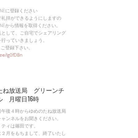
INEに登録ください
で礼拝ができるようにしますの
INEから情報を取得ください。
点として、ご自宅でシェアリング
を行っていきましょう。
Eにご登録下さい。
n.ee/Ig0fD8n
たね放送局 グリーンチ
ル 月曜日16時
日午後４時からゆめのたね放送局
チャンネルをお聞きください。
リティは篠田です。
は２月をもちまして、終了いたし