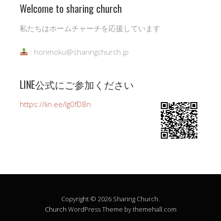
Welcome to sharing church
私たちはホームチャーチを応援しています
: honmoku@sharingchurch.jp
LINE公式にご参加ください
https://lin.ee/Ig0fD8n
Copyright © 2026 Sharing Church.
Church
WordPress Theme by themehall.com